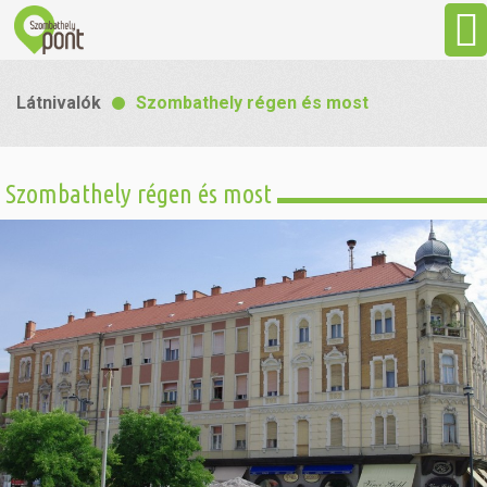
Aktuális
Látnivalók
Szombathely régen és most
Programok
Szombathely régen és most
Látnivalók
Gasztronómia
Szállás
Sport
Szabadidő