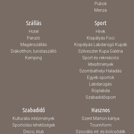
Pubok
Menza
Szállás
Sport
Hotel
Hírek
Panzió
Kispályás Foci
Magánszállás
Kispályás Labdarúgó Kupák
Diákotthon, turistaszálló
Szilveszter Kupa Galéria
Kemping
Sport és rekreációs
létesítmények
Szombathelyi Haladás
Egyéb sportok
Labdarúgás
Röplabda
Szabadidősport
Szabadidő
Hasznos
Kulturális intézmények
Szent Márton kártya
Sportolási lehetőségek
Tourinform
Disco, klub
Szociális int. és bölcsődék