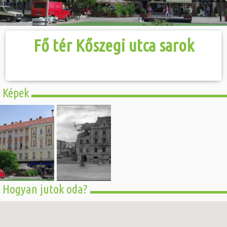
Hasznos
Fő tér Kőszegi utca sarok
Képek
Hogyan jutok oda?