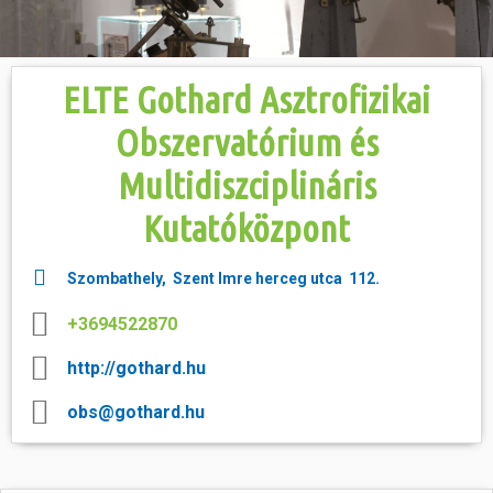
Hasznos
ELTE Gothard Asztrofizikai
Obszervatórium és
Multidiszciplináris
Kutatóközpont
Szombathely, Szent Imre herceg utca 112.
+3694522870
http://gothard.hu
obs@gothard.hu