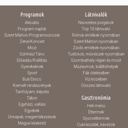
Programok
Látnivalók
Aktuális
Nevezetes polgárok
Program naptár
Top 10 látnivaló
Szent Márton Programsorozat
Római emlékek nyomában
Zene/Koncert
Szent Márton nyomában
Mozi
Zsidó emlékek nyomában
Színház/Tánc
Tudósok, művészek nyomában
Előadás/Kiállítás
Szombathely régen és most
Gyerekeknek
Múzeumok, kiállítóhelyek
Sport
Fák ölelésében
Buli/Disco
Víz közelben
Kiemelt rendezvények
Összes látnivaló
Tanfolyam, képzés
Gasztronómia
Tábor
Egyházi, vallási
Heti menü
Egyebek
Éttermek
Ünnepek, megemlékezések
Gyorséttermek
Megyei kitekintő
Cukrászdák, kávézók