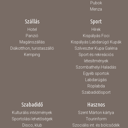
Pubok
Menza
Szállás
Sport
Hotel
Hírek
Panzió
Kispályás Foci
Magánszállás
Kispályás Labdarúgó Kupák
Diákotthon, turistaszálló
Szilveszter Kupa Galéria
Kemping
Sport és rekreációs
létesítmények
Szombathelyi Haladás
Egyéb sportok
Labdarúgás
Röplabda
Szabadidősport
Szabadidő
Hasznos
Kulturális intézmények
Szent Márton kártya
Sportolási lehetőségek
Tourinform
Disco, klub
Szociális int. és bölcsődék