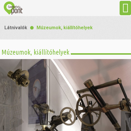
Aktuális
Látnivalók
Múzeumok, kiállítóhelyek
Programok
Múzeumok, kiállítóhelyek
Látnivalók
Gasztronómia
Szállás
Sport
Szabadidő