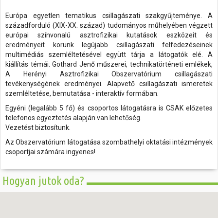
Európa egyetlen tematikus csillagászati szakgyűjteménye. A
századforduló (XIX-XX. század) tudományos műhelyében végzett
európai színvonalú asztrofizikai kutatások eszközeit és
eredményeit korunk legújabb csillagászati felfedezéseinek
multimédiás szemléltetésével együtt tárja a látogatók elé. A
kiállítás témái: Gothard Jenő műszerei, technikatörténeti emlékek,
A Herényi Asztrofizikai Obszervatórium csillagászati
tevékenységének eredményei. Alapvető csillagászati ismeretek
szemléltetése, bemutatása - interaktív formában.
Egyéni (legalább 5 fő) és csoportos látogatásra is CSAK előzetes
telefonos egyeztetés alapján van lehetőség.
Vezetést biztosítunk.
Az Obszervatórium látogatása szombathelyi oktatási intézmények
csoportjai számára ingyenes!
Hogyan jutok oda?