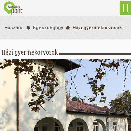
Aktuális
Hasznos
Egészségügy
Házi gyermekorvosok
Programok
Házi gyermekorvosok
Látnivalók
Gasztronómia
Szállás
Sport
Szabadidő