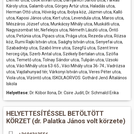
Elemér utca, Csók István utca, Damjanich János utca, Farkas
Károly utca, Galamb utca, Görgey Artúr utca, Haladás utca,
Herman Ottó utca, Hóvirág utca, Ibolya köz, Jázmin utca, Kalló
utca, Kaposi János utca, Kert utca, Levendula utca, Maros utca,
Mészáros József utca, Munkácsy Mihály utca, Muskátli utca,
Nagyszombat tér, Nefelejcs utca, Németh László utca, Öntő
utca, Petúnia utca, Pipacs utca, Prága utca, Rezeda utca, Rózsa
köz, Rumi Rajki István utca, Saághy István utca, Senyefai utca,
Szabadnép utca, Szabó Imre utca, Szegfű utca, Szent Imre
herceg útja, Szerb Antal utca, Székely Bertalan utca, Szófia
utca, Temető utca, Tolnay Sándor utca, Tulipán utca, Uzsoki
utca, Váci Mihály utca 63-65.; Váci Mihály utca 36-74.; Vadrózsa
utca, Vajdahunyad tér, Várkonyi István utca, Veres Péter utca,
Viola utca, Vízöntő utca; ISKOLAORVOS: Gothárd Jenő Általános
Iskola
Helyettese:
Dr. Kóbor Ilona, Dr. Csire Judit, Dr. Schmalcl Erika
HELYETTESÍTÉSSEL BETÖLTÖTT
KÖRZET (dr. Palatka János volt körzete)