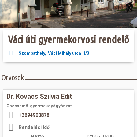
Hasznos
Váci úti gyermekorvosi rendelő
Szombathely, Váci Mihály utca 1/3.
Orvosok
Dr. Kovács Szilvia Edit
Csecsemő-gyermekgyógyászat
+3694900878
Rendelési idő
Hétfő
12:00 - 16:00