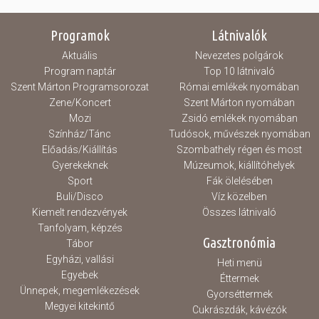
Programok
Látnivalók
Aktuális
Nevezetes polgárok
Program naptár
Top 10 látnivaló
Szent Márton Programsorozat
Római emlékek nyomában
Zene/Koncert
Szent Márton nyomában
Mozi
Zsidó emlékek nyomában
Színház/Tánc
Tudósok, művészek nyomában
Előadás/Kiállítás
Szombathely régen és most
Gyerekeknek
Múzeumok, kiállítóhelyek
Sport
Fák ölelésében
Buli/Disco
Víz közelben
Kiemelt rendezvények
Összes látnivaló
Tanfolyam, képzés
Gasztronómia
Tábor
Egyházi, vallási
Heti menü
Egyebek
Éttermek
Ünnepek, megemlékezések
Gyorséttermek
Megyei kitekintő
Cukrászdák, kávézók