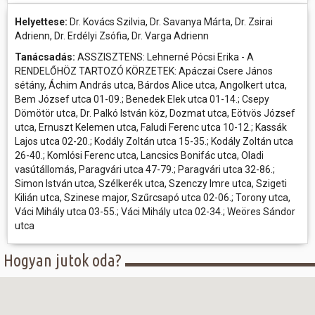
Helyettese:
Dr. Kovács Szilvia, Dr. Savanya Márta, Dr. Zsirai
Adrienn, Dr. Erdélyi Zsófia, Dr. Varga Adrienn
Tanácsadás:
ASSZISZTENS: Lehnerné Pócsi Erika - A
RENDELŐHÖZ TARTOZÓ KÖRZETEK: Apáczai Csere János
sétány, Áchim András utca, Bárdos Alice utca, Angolkert utca,
Bem József utca 01-09.; Benedek Elek utca 01-14.; Csepy
Dömötör utca, Dr. Palkó István köz, Dozmat utca, Eötvös József
utca, Ernuszt Kelemen utca, Faludi Ferenc utca 10-12.; Kassák
Lajos utca 02-20.; Kodály Zoltán utca 15-35.; Kodály Zoltán utca
26-40.; Komlósi Ferenc utca, Lancsics Bonifác utca, Oladi
vasútállomás, Paragvári utca 47-79.; Paragvári utca 32-86.;
Simon István utca, Szélkerék utca, Szenczy Imre utca, Szigeti
Kilián utca, Szinese major, Szűrcsapó utca 02-06.; Torony utca,
Váci Mihály utca 03-55.; Váci Mihály utca 02-34.; Weöres Sándor
utca
Hogyan jutok oda?