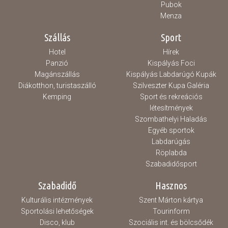
Pubok
Menza
Szállás
Sport
Hotel
Hírek
Panzió
Kispályás Foci
Magánszállás
Kispályás Labdarúgó Kupák
Diákotthon, turistaszálló
Szilveszter Kupa Galéria
Kemping
Sport és rekreációs
létesítmények
Szombathelyi Haladás
Egyéb sportok
Labdarúgás
Röplabda
Szabadidősport
Szabadidő
Hasznos
Kulturális intézmények
Szent Márton kártya
Sportolási lehetőségek
Tourinform
Disco, klub
Szociális int. és bölcsődék