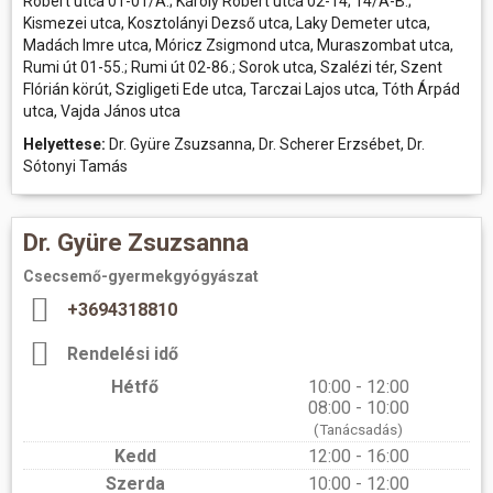
Róbert utca 01-01/A.; Károly Róbert utca 02-14; 14/A-B.;
Kismezei utca, Kosztolányi Dezső utca, Laky Demeter utca,
Madách Imre utca, Móricz Zsigmond utca, Muraszombat utca,
Rumi út 01-55.; Rumi út 02-86.; Sorok utca, Szalézi tér, Szent
Flórián körút, Szigligeti Ede utca, Tarczai Lajos utca, Tóth Árpád
utca, Vajda János utca
Helyettese:
Dr. Gyüre Zsuzsanna, Dr. Scherer Erzsébet, Dr.
Sótonyi Tamás
Dr. Gyüre Zsuzsanna
Csecsemő-gyermekgyógyászat
+3694318810
Rendelési idő
Hétfő
10:00 - 12:00
08:00 - 10:00
(Tanácsadás)
Kedd
12:00 - 16:00
Szerda
10:00 - 12:00