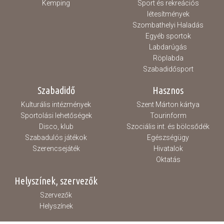
Kemping
Sport és rekreációs
létesítmények
Szombathelyi Haladás
Egyéb sportok
Labdarúgás
Röplabda
Szabadidősport
Szabadidő
Hasznos
Kulturális intézmények
Szent Márton kártya
Sportolási lehetőségek
Tourinform
Disco, klub
Szociális int. és bölcsődék
Szabadulós játékok
Egészségügy
Szerencsejáték
Hivatalok
Oktatás
Helyszínek, szervezők
Szervezők
Helyszínek