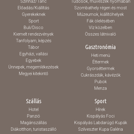
Színház/Tánc
Tudósok, művészek nyomában
Előadás/Kiállítás
Szombathely régen és most
Gyerekeknek
Múzeumok, kiállítóhelyek
Sport
Fák ölelésében
Buli/Disco
Víz közelben
Kiemelt rendezvények
Összes látnivaló
Tanfolyam, képzés
Gasztronómia
Tábor
Egyházi, vallási
Heti menü
Egyebek
Éttermek
Ünnepek, megemlékezések
Gyorséttermek
Megyei kitekintő
Cukrászdák, kávézók
Pubok
Menza
Szállás
Sport
Hotel
Hírek
Panzió
Kispályás Foci
Magánszállás
Kispályás Labdarúgó Kupák
Diákotthon, turistaszálló
Szilveszter Kupa Galéria