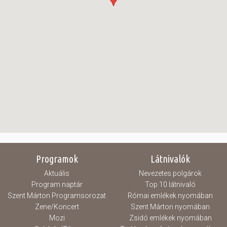
Programok
Látnivalók
Aktuális
Nevezetes polgárok
Program naptár
Top 10 látnivaló
Szent Márton Programsorozat
Római emlékek nyomában
Zene/Koncert
Szent Márton nyomában
Mozi
Zsidó emlékek nyomában