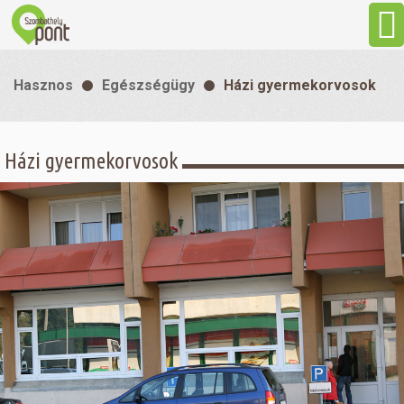
Aktuális
Hasznos
Egészségügy
Házi gyermekorvosok
Programok
Házi gyermekorvosok
Látnivalók
Gasztronómia
Szállás
Sport
Szabadidő