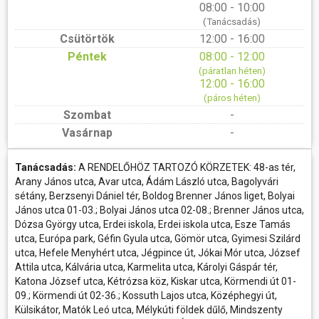
08:00 - 10:00
(Tanácsadás)
Csütörtök
12:00 - 16:00
Péntek
08:00 - 12:00
(páratlan héten)
12:00 - 16:00
(páros héten)
Szombat
-
Vasárnap
-
Tanácsadás:
A RENDELŐHÖZ TARTOZÓ KÖRZETEK: 48-as tér,
Arany János utca, Avar utca, Ádám László utca, Bagolyvári
sétány, Berzsenyi Dániel tér, Boldog Brenner János liget, Bolyai
János utca 01-03.; Bolyai János utca 02-08.; Brenner János utca,
Dózsa György utca, Erdei iskola, Erdei iskola utca, Esze Tamás
utca, Európa park, Géfin Gyula utca, Gömör utca, Gyimesi Szilárd
utca, Hefele Menyhért utca, Jégpince út, Jókai Mór utca, József
Attila utca, Kálvária utca, Karmelita utca, Károlyi Gáspár tér,
Katona József utca, Kétrózsa köz, Kiskar utca, Körmendi út 01-
09.; Körmendi út 02-36.; Kossuth Lajos utca, Középhegyi út,
Külsikátor, Matók Leó utca, Mélykúti földek dűlő, Mindszenty