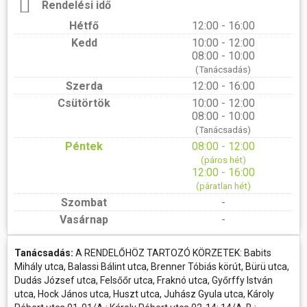
Rendelési idő
Hétfő
12:00 - 16:00
Kedd
10:00 - 12:00
08:00 - 10:00
(Tanácsadás)
Szerda
12:00 - 16:00
Csütörtök
10:00 - 12:00
08:00 - 10:00
(Tanácsadás)
Péntek
08:00 - 12:00
(páros hét)
12:00 - 16:00
(páratlan hét)
Szombat
-
Vasárnap
-
Tanácsadás:
A RENDELŐHÖZ TARTOZÓ KÖRZETEK: Babits
Mihály utca, Balassi Bálint utca, Brenner Tóbiás körút, Bürü utca,
Dudás József utca, Felsőőr utca, Fraknó utca, Győrffy István
utca, Hock János utca, Huszt utca, Juhász Gyula utca, Károly