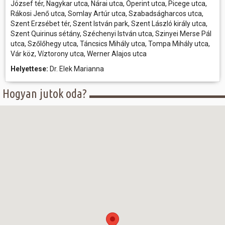
József tér, Nagykar utca, Nárai utca, Óperint utca, Picege utca,
Rákosi Jenő utca, Somlay Artúr utca, Szabadságharcos utca,
Szent Erzsébet tér, Szent István park, Szent László király utca,
Szent Quirinus sétány, Széchenyi István utca, Szinyei Merse Pál
utca, Szőlőhegy utca, Táncsics Mihály utca, Tompa Mihály utca,
Vár köz, Víztorony utca, Werner Alajos utca
Helyettese:
Dr. Elek Marianna
Hogyan jutok oda?