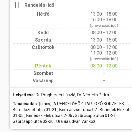
Rendelési idő
Hétfő
13:00 - 18:00
16:00 - 18:00
(prevenciós idő)
Kedd
08:00 - 12:00
Szerda
13:00 - 16:00
Csütörtök
08:00 - 12:00
11:00 - 12:00
(prevenciós idő)
Péntek
08:00 - 12:00
Szombat
-
Vasárnap
-
Helyettese:
Dr. Prugberger László, Dr. Németh Petra
Tanácsadás:
(nincs). A RENDELŐHÖZ TARTOZÓ KÖRZETEK:
Bem József utca 01-21., Bem József utca 02., Benedek Elek utc
01-05., Benedek Elek utca 02-06., Szűrcsapó utca 01-21.,
Szűrcsapó utca 02-20., Uránia udvar, Vár köz,