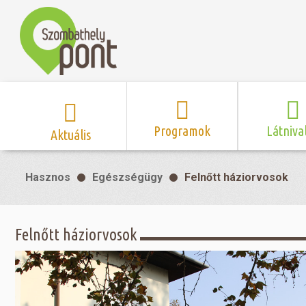
Programok
Látniva
Aktuális
Program naptár
Hírek
Neveze
Hasznos
Egészségügy
Felnőtt háziorvosok
Top 10 
Szent Márton
Kispályás 
Programsorozat
Kispályás
Római 
Zene/Koncert
Kupák
nyomá
Felnőtt háziorvosok
Mozi
Sport és r
Szent 
létesítmé
nyomá
Színház/Tánc
Szombathe
Zsidó 
nyomá