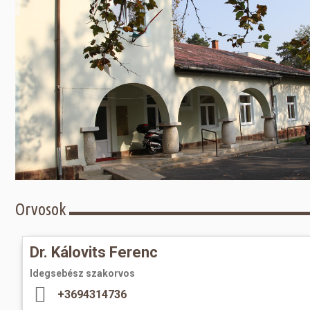
Előadás/Kiállítás
Egyéb spo
Tudóso
Gyerekeknek
nyomá
Labdarúgá
Sport
Szomba
Röplabda
most
Buli/Disco
Szabadidő
Múzeu
Kiemelt rendezvények
kiállít
Fák öl
Tanfolyam, képzés
Víz köz
Tábor
Összes látniv
Egyházi, vallási
Orvosok
Egyebek
Dr. Kálovits Ferenc
Ünnepek,
megemlékezések
Idegsebész szakorvos
+3694314736
Megyei kitekintő