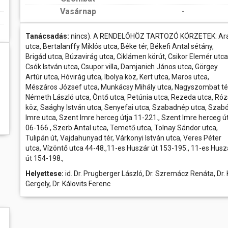
Vasárnap
-
Tanácsadás:
nincs). A RENDELŐHÖZ TARTOZÓ KÖRZETEK: Ar
utca, Bertalanffy Miklós utca, Béke tér, Békefi Antal sétány,
Brigád utca, Búzavirág utca, Ciklámen körút, Csikor Elemér utca
Csók István utca, Csupor villa, Damjanich János utca, Görgey
Artúr utca, Hóvirág utca, Ibolya köz, Kert utca, Maros utca,
Mészáros József utca, Munkácsy Mihály utca, Nagyszombat té
Németh László utca, Öntő utca, Petúnia utca, Rezeda utca, Ró
köz, Saághy István utca, Senyefai utca, Szabadnép utca, Szab
Imre utca, Szent Imre herceg útja 11-221., Szent Imre herceg ú
06-166., Szerb Antal utca, Temető utca, Tolnay Sándor utca,
Tulipán út, Vajdahunyad tér, Várkonyi István utca, Veres Péter
utca, Vízöntő utca 44-48.,11-es Huszár út 153-195., 11-es Husz
út 154-198.,
Helyettese:
id. Dr. Prugberger László, Dr. Szremácz Renáta, Dr. 
Gergely, Dr. Kálovits Ferenc