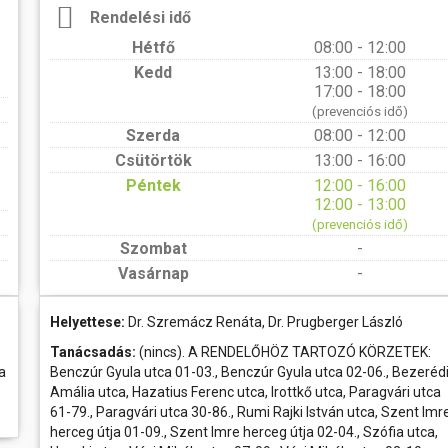
Rendelési idő
Hétfő
08:00 - 12:00
Kedd
13:00 - 18:00
17:00 - 18:00
(prevenciós idő)
Szerda
08:00 - 12:00
Csütörtök
13:00 - 16:00
Péntek
12:00 - 16:00
12:00 - 13:00
(prevenciós idő)
Szombat
-
Vasárnap
-
Helyettese:
Dr. Szremácz Renáta, Dr. Prugberger László
Tanácsadás:
(nincs). A RENDELŐHÖZ TARTOZÓ KÖRZETEK:
a
Benczúr Gyula utca 01-03., Benczúr Gyula utca 02-06., Bezeréd
Amália utca, Hazatius Ferenc utca, Irottkő utca, Paragvári utca
61-79., Paragvári utca 30-86., Rumi Rajki István utca, Szent Imr
herceg útja 01-09., Szent Imre herceg útja 02-04., Szófia utca,