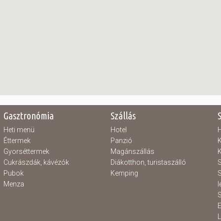
Gasztronómia
Szállás
Heti menü
Hotel
H
Éttermek
Panzió
K
Gyorséttermek
Magánszállás
K
Cukrászdák, kávézók
Diákotthon, turistaszálló
S
Pubok
Kemping
S
Menza
l
S
E