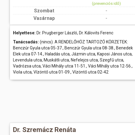
(prevenciós idő)
Szombat
-
Vasárnap
-
Helyettese:
Dr. Prugberger László, Dr. Kálovits Ferenc
Tanácsadás:
(nincs). A RENDELŐHÖZ TARTOZÓ KÖRZETEK:
Benczúr Gyula utca 05-37., Benczúr Gyula utca 08-38., Benedek
Elek utca 07-14., Haladás utca, Jázmin utca, Kaposi János utca,
Levendula utca, Muskátli utca, Nefelejcs utca, Szegfű utca,
Vadrózsa utca, Váci Mihály utca 11-51., Váci Mihály utca 12-56.,
Viola utca, Vízöntő utca 01-09., Vízöntő utca 02-42
Dr. Szremácz Renáta