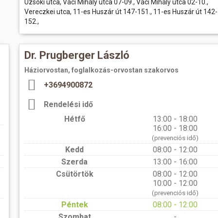
Uzsoki utca, Váci Mihály utca 07-09., Váci Mihály utca 02-10.,
Vereczkei utca, 11-es Huszár út 147-151., 11-es Huszár út 142-
152.,
Dr. Prugberger László
Háziorvostan, foglalkozás-orvostan szakorvos
+3694900872
Rendelési idő
Hétfő
13:00 - 18:00
16:00 - 18:00
(prevenciós idő)
Kedd
08:00 - 12:00
Szerda
13:00 - 16:00
Csütörtök
08:00 - 12:00
10:00 - 12:00
(prevenciós idő)
Péntek
08:00 - 12:00
Szombat
-