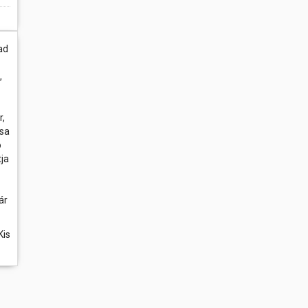
ad
,
r,
zsa
ó
tja
ár
Kis