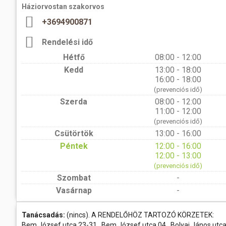
Háziorvostan szakorvos
+3694900871
Rendelési idő
Hétfő
08:00 - 12:00
Kedd
13:00 - 18:00
16:00 - 18:00
(prevenciós idő)
Szerda
08:00 - 12:00
11:00 - 12:00
(prevenciós idő)
Csütörtök
13:00 - 16:00
Péntek
12:00 - 16:00
12:00 - 13:00
(prevenciós idő)
Szombat
-
Vasárnap
-
Tanácsadás:
(nincs). A RENDELŐHÖZ TARTOZÓ KÖRZETEK:
Bem József utca 23-31., Bem József utca 04., Bolyai János utc