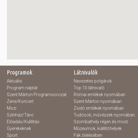
Programok
Látnivalók
Aktuális
Nevezetes polgárok
Program naptár
Top 10 látnivaló
Szent Márton Programsorozat
Római emlékek nyomában
Zene/Koncert
Szent Márton nyomában
Mozi
Zsidó emlékek nyomában
Színház/Tánc
Tudósok, művészek nyomában
Előadás/Kiállítás
Szombathely régen és most
Gyerekeknek
Múzeumok, kiállítóhelyek
Sport
Fák ölelésében