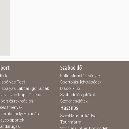
Sport
Szabadidő
írek
Kulturális intézmények
ispályás Foci
Sportolási lehetőségek
ispályás Labdarúgó Kupák
Disco, klub
zilveszter Kupa Galéria
Szabadulós játékok
port és rekreációs
Szerencsejáték
Hasznos
étesítmények
zombathelyi Haladás
Szent Márton kártya
gyéb sportok
Tourinform
Labdarúgás
Szociális int. és bölcsődék