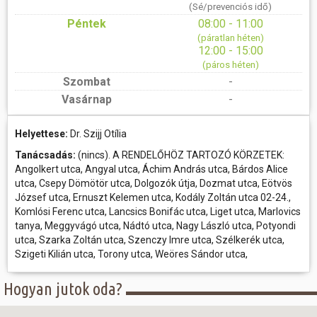
(Sé/prevenciós idő)
Péntek
08:00 - 11:00
(páratlan héten)
12:00 - 15:00
(páros héten)
Szombat
-
Vasárnap
-
Helyettese:
Dr. Szijj Otília
Tanácsadás:
(nincs). A RENDELŐHÖZ TARTOZÓ KÖRZETEK:
Angolkert utca, Angyal utca, Áchim András utca, Bárdos Alice
utca, Csepy Dömötör utca, Dolgozók útja, Dozmat utca, Eötvös
József utca, Ernuszt Kelemen utca, Kodály Zoltán utca 02-24.,
Komlósi Ferenc utca, Lancsics Bonifác utca, Liget utca, Marlovics
tanya, Meggyvágó utca, Nádtó utca, Nagy László utca, Potyondi
utca, Szarka Zoltán utca, Szenczy Imre utca, Szélkerék utca,
Szigeti Kilián utca, Torony utca, Weöres Sándor utca,
Hogyan jutok oda?