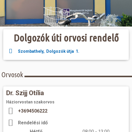
Hasznos
Dolgozók úti orvosi rendelő
Szombathely, Dolgozók útja 1.
Orvosok
Dr. Szijj Otília
Háziorvostan szakorvos
+3694506222
Rendelési idő
Hétfő
08:00 - 13:00