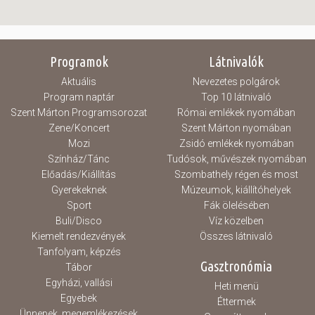
Programok
Látnivalók
Aktuális
Nevezetes polgárok
Program naptár
Top 10 látnivaló
Szent Márton Programsorozat
Római emlékek nyomában
Zene/Koncert
Szent Márton nyomában
Mozi
Zsidó emlékek nyomában
Színház/Tánc
Tudósok, művészek nyomában
Előadás/Kiállítás
Szombathely régen és most
Gyerekeknek
Múzeumok, kiállítóhelyek
Sport
Fák ölelésében
Buli/Disco
Víz közelben
Kiemelt rendezvények
Összes látnivaló
Tanfolyam, képzés
Gasztronómia
Tábor
Egyházi, vallási
Heti menü
Egyebek
Éttermek
Ünnepek, megemlékezések