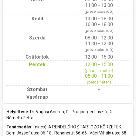
11:00 - 13:00
(prevenciós idő)
Kedd
13:00 - 18:00
16:00 - 18:00
(prevenciós idő)
Szerda
08:00 - 12:00
11:30 - 12:30
(prevenciós idő)
Csütörtök
12:00 - 15:00
Péntek
12:00 - 15:00
(páratlan héten)
08:00 - 11:00
(páros héten)
Szombat
-
Vasárnap
-
Helyettese:
Dr. Vágási Andrea, Dr. Prugberger László, Dr.
Németh Petra
Tanácsadás:
(nincs). A RENDELŐHÖZ TARTOZÓ KÖRZETEK:
Bem József utca 06-18., Rohonci út 56-66., Váci Mihály utca 58-