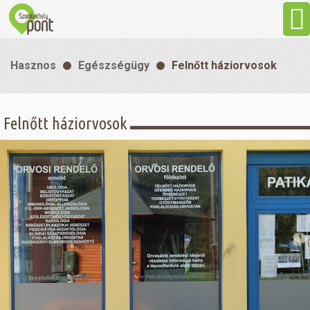
Aktuális
Hasznos
Egészségügy
Felnőtt háziorvosok
Programok
Felnőtt háziorvosok
Látnivalók
Gasztronómia
Szállás
Sport
Szabadidő