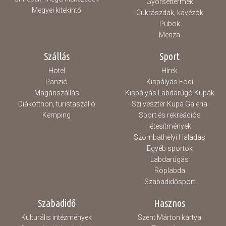
Gyorséttermek
Megyei kitekintő
Cukrászdák, kávézók
Pubok
Menza
Szállás
Sport
Hotel
Hírek
Panzió
Kispályás Foci
Magánszállás
Kispályás Labdarúgó Kupák
Diákotthon, turistaszálló
Szilveszter Kupa Galéria
Kemping
Sport és rekreációs
létesítmények
Szombathelyi Haladás
Egyéb sportok
Labdarúgás
Röplabda
Szabadidősport
Szabadidő
Hasznos
Kulturális intézmények
Szent Márton kártya