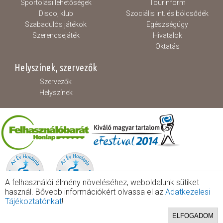
Sportolási lehetőségek
Tourinform
Disco, klub
Szociális int. és bölcsődék
Szabadulós játékok
Egészségügy
Szerencsejáték
Hivatalok
Oktatás
Helyszínek, szervezők
Szervezők
Helyszínek
A felhasználói élmény növeléséhez, weboldalunk sütiket
használ. Bővebb információkért olvassa el az
Adatkezelesi
Tájékoztatónkat
!
ELFOGADOM