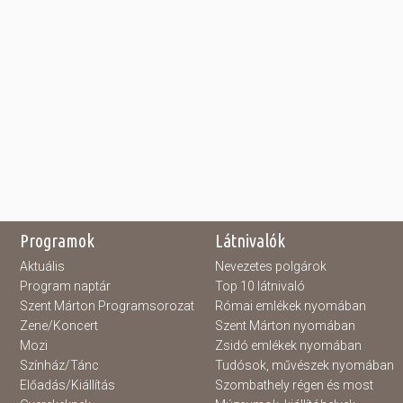
Programok
Látnivalók
Aktuális
Nevezetes polgárok
Program naptár
Top 10 látnivaló
Szent Márton Programsorozat
Római emlékek nyomában
Zene/Koncert
Szent Márton nyomában
Mozi
Zsidó emlékek nyomában
Színház/Tánc
Tudósok, művészek nyomában
Előadás/Kiállítás
Szombathely régen és most