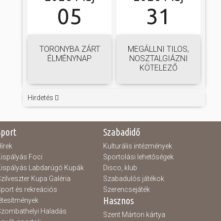
05
31
TORONYBA ZÁRT
MEGÁLLNI TILOS,
ÉLMÉNYNAP
NOSZTALGIÁZNI
KÖTELEZŐ
Hirdetés
Sport
Szabadidő
írek
Kulturális intézmények
ispályás Foci
Sportolási lehetőségek
ispályás Labdarúgó Kupák
Disco, klub
zilveszter Kupa Galéria
Szabadulós játékok
port és rekreációs
Szerencsejáték
Hasznos
étesítmények
zombathelyi Haladás
Szent Márton kártya