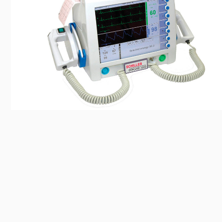
Előadás/Kiállítás
Egyéb spo
Tudóso
Gyerekeknek
nyomá
Labdarúgá
Sport
Szomba
Röplabda
most
Buli/Disco
Szabadidő
Múzeu
Kiemelt rendezvények
kiállít
Fák öl
Tanfolyam, képzés
Víz köz
Tábor
Összes látniv
Egyházi, vallási
Egyebek
Ünnepek,
megemlékezések
Megyei kitekintő