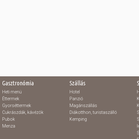
Gasztronómia
Szállás
Heti menü
Hotel
H
Éttermek
Panzió
K
Gyorséttermek
Magánszállás
K
Cukrászdák, kávézók
Diákotthon, turistaszálló
S
Pubok
Kemping
S
Menza
l
S