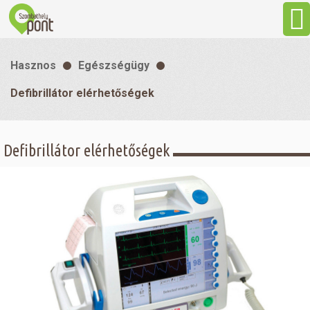
Aktuális
Hasznos
Egészségügy
Programok
Defibrillátor elérhetőségek
Látnivalók
Defibrillátor elérhetőségek
Gasztronómia
Szállás
Sport
Szabadidő