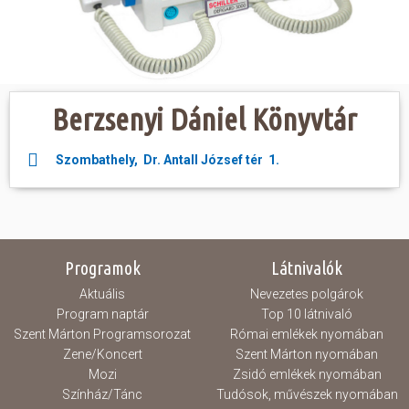
Hasznos
Berzsenyi Dániel Könyvtár
Szombathely, Dr. Antall József tér 1.
Programok
Látnivalók
Aktuális
Nevezetes polgárok
Program naptár
Top 10 látnivaló
Szent Márton Programsorozat
Római emlékek nyomában
Zene/Koncert
Szent Márton nyomában
Mozi
Zsidó emlékek nyomában
Színház/Tánc
Tudósok, művészek nyomában