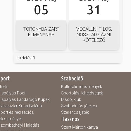
05
31
TORONYBA ZÁRT
MEGÁLLNI TILOS,
ÉLMÉNYNAP
NOSZTALGIÁZNI
KÖTELEZŐ
Hirdetés
Sport
Szabadidő
írek
Kulturális intézmények
ispályás Foci
Sportolási lehetőségek
ispályás Labdarúgó Kupák
Disco, klub
zilveszter Kupa Galéria
Szabadulós játékok
port és rekreációs
Szerencsejáték
Hasznos
étesítmények
zombathelyi Haladás
Szent Márton kártya