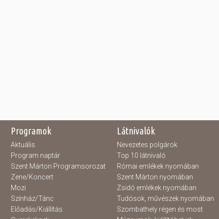
Programok
Látnivalók
Aktuális
Nevezetes polgárok
Program naptár
Top 10 látnivaló
Szent Márton Programsorozat
Római emlékek nyomában
Zene/Koncert
Szent Márton nyomában
Mozi
Zsidó emlékek nyomában
Színház/Tánc
Tudósok, művészek nyomában
Előadás/Kiállítás
Szombathely régen és most