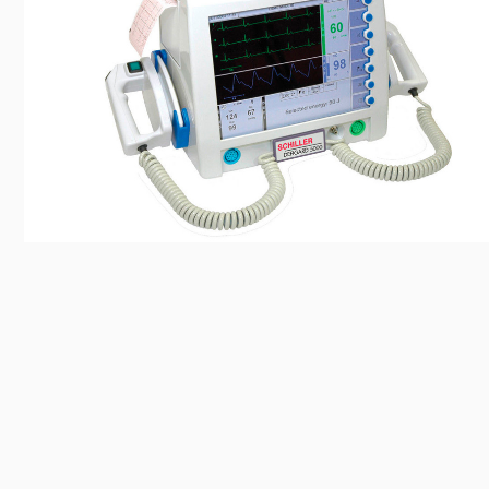
Előadás/Kiállítás
Egyéb spo
Tudóso
Gyerekeknek
nyomá
Labdarúgá
Sport
Szomba
Röplabda
most
Buli/Disco
Szabadidő
Múzeu
Kiemelt rendezvények
kiállít
Fák öl
Tanfolyam, képzés
Víz köz
Tábor
Összes látniv
Egyházi, vallási
Egyebek
Ünnepek,
megemlékezések
Megyei kitekintő