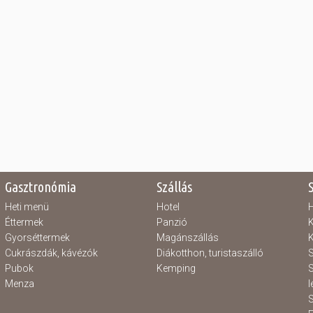
Gasztronómia
Szállás
Heti menü
Hotel
H
Éttermek
Panzió
K
Gyorséttermek
Magánszállás
K
Cukrászdák, kávézók
Diákotthon, turistaszálló
S
Pubok
Kemping
S
Menza
l
S