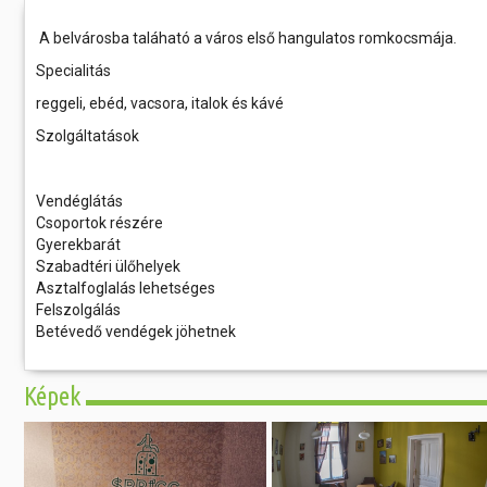
A belvárosba taláható a város első hangulatos romkocsmája.
Specialitás
reggeli, ebéd, vacsora, italok és kávé
Szolgáltatások
Vendéglátás
Csoportok részére
Gyerekbarát
Szabadtéri ülőhelyek
Asztalfoglalás lehetséges
Felszolgálás
Betévedő vendégek jöhetnek
Képek