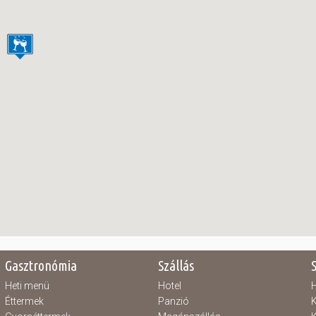
Gasztronómia
Szállás
Heti menü
Hotel
H
Éttermek
Panzió
K