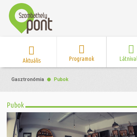
Programok
Látniva
Aktuális
Program naptár
Hírek
Neveze
Gasztronómia
Pubok
Top 10 
Szent Márton
Kispályás 
Programsorozat
Kispályás
Római 
Zene/Koncert
Kupák
nyomá
Pubok
Mozi
Sport és r
Szent 
létesítmé
nyomá
Színház/Tánc
Szombathe
Zsidó 
nyomá