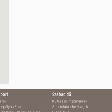
Sport
Szabadidő
írek
Kulturális intézmények
ispályás Foci
Sportolási lehetőségek