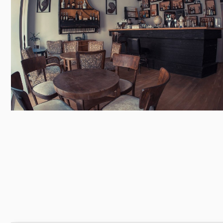
Előadás/Kiállítás
Egyéb spo
Tudóso
Gyerekeknek
nyomá
Labdarúgá
Sport
Szomba
Röplabda
most
Buli/Disco
Szabadidő
Múzeu
Kiemelt rendezvények
kiállít
Fák öl
Tanfolyam, képzés
Víz köz
Tábor
Összes látniv
Egyházi, vallási
Egyebek
Ünnepek,
megemlékezések
Megyei kitekintő