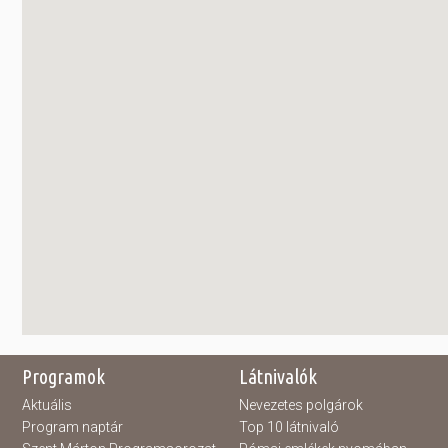
Programok
Látnivalók
Aktuális
Nevezetes polgárok
Program naptár
Top 10 látnivaló