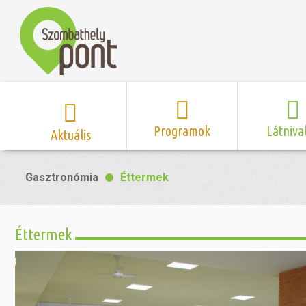
Programok
Látniva
Aktuális
Program naptár
Hírek
Neveze
Gasztronómia
Éttermek
Top 10 
Szent Márton
Kispályás 
Programsorozat
Kispályás
Római 
Zene/Koncert
Kupák
nyomá
Éttermek
Mozi
Sport és r
Szent 
létesítmé
nyomá
Színház/Tánc
Szombathe
Zsidó 
nyomá