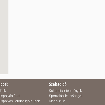
Sport
Szabadidő
írek
Kulturális intézmények
ispályás Foci
Sportolási lehetőségek
ispályás Labdarúgó Kupák
Disco, klub