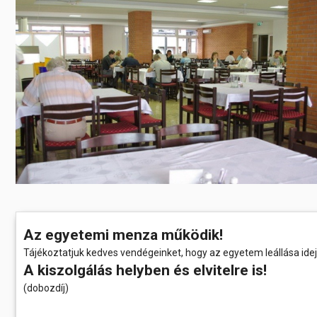
Előadás/Kiállítás
Egyéb spo
Tudóso
Gyerekeknek
nyomá
Labdarúgá
Sport
Szomba
Röplabda
most
Buli/Disco
Szabadidő
Múzeu
Kiemelt rendezvények
kiállít
Fák öl
Tanfolyam, képzés
Víz köz
Tábor
Összes látniv
Egyházi, vallási
Egyebek
Az egyetemi menza működik!
Tájékoztatjuk kedves vendégeinket, hogy az egyetem leállása id
Ünnepek,
A kiszolgálás helyben és elvitelre is!
megemlékezések
(dobozdíj)
Megyei kitekintő