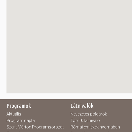
Programok
Látnivalók
Aktuális
Nevezetes polgárok
Program naptár
Top 10 látnivaló
Szent Márton Programsorozat
Római emlékek nyomában