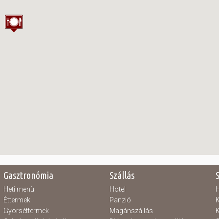
Gasztronómia
Szállás
Heti menü
Hotel
H
Éttermek
Panzió
K
Gyorséttermek
Magánszállás
K