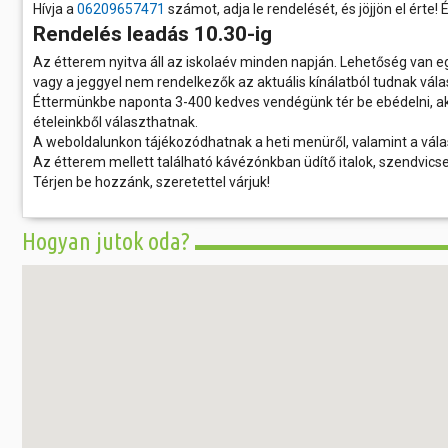
Hívja a
06209657471
számot, adja le rendelését, és jöjjön el érte!
Rendelés leadás 10.30-ig
Az étterem nyitva áll az iskolaév minden napján. Lehetőség van e
vagy a jeggyel nem rendelkezők az aktuális kínálatból tudnak vála
Éttermünkbe naponta 3-400 kedves vendégünk tér be ebédelni, akik
ételeinkből választhatnak.
A weboldalunkon tájékozódhatnak a heti menüről, valamint a válas
Az étterem mellett található kávézónkban üdítő italok, szendvics
Térjen be hozzánk, szeretettel várjuk!
Hogyan jutok oda?