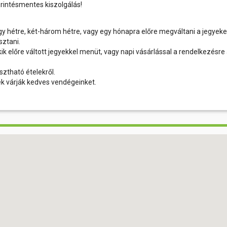
 Érintésmentes kiszolgálás!
gy hétre, két-három hétre, vagy egy hónapra előre megváltani a jegyeke
sztani.
 előre váltott jegyekkel menüt, vagy napi vásárlással a rendelkezésre 
ztható ételekről.
ek várják kedves vendégeinket.