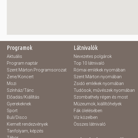
Programok
Látnivalók
Aktuális
Nevezetes polgárok
Program naptár
Top 10 látnivaló
Szent Márton Programsorozat
Római emlékek nyomában
Zene/Koncert
Szent Márton nyomában
Mozi
Zsidó emlékek nyomában
Színház/Tánc
Tudósok, művészek nyomában
Előadás/Kiállítás
Szombathely régen és most
Gyerekeknek
Múzeumok, kiállítóhelyek
Sport
Fák ölelésében
Buli/Disco
Víz közelben
Kiemelt rendezvények
Összes látnivaló
Tanfolyam, képzés
Tábor