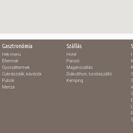
Gasztronómia
Szállás
Heti menü
Hotel
H
Éttermek
Panzió
K
Gyorséttermek
Magánszállás
K
Cukrászdák, kávézók
Diákotthon, turistaszálló
S
Pubok
Kemping
S
Menza
l
S
E
S