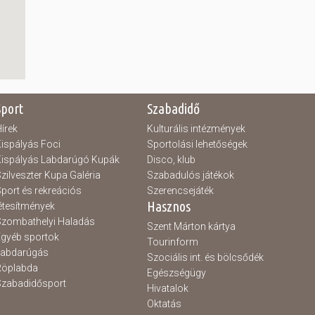
Sport
Szabadidő
írek
Kulturális intézmények
ispályás Foci
Sportolási lehetőségek
ispályás Labdarúgó Kupák
Disco, klub
zilveszter Kupa Galéria
Szabadulós játékok
port és rekreációs
Szerencsejáték
Hasznos
étesítmények
zombathelyi Haladás
Szent Márton kártya
gyéb sportok
Tourinform
Labdarúgás
Szociális int. és bölcsődék
Röplabda
Egészségügy
zabadidősport
Hivatalok
Oktatás