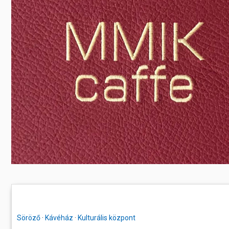
Előadás/Kiállítás
Egyéb spo
Tudóso
Gyerekeknek
nyomá
Labdarúgá
Sport
Szomba
Röplabda
most
Buli/Disco
Szabadidő
Múzeu
Kiemelt rendezvények
kiállít
Fák öl
Tanfolyam, képzés
Víz köz
Tábor
Összes látniv
Egyházi, vallási
Egyebek
Ünnepek,
megemlékezések
Söröző
·
Kávéház
·
Kulturális központ
Megyei kitekintő