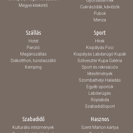
Gyorséttermek
Megyei kitekintő
Cukrászdák, kávézók
Pubok
Menza
Szállás
Sport
Hotel
Hírek
Panzió
Kispályás Foci
Magánszállás
Kispályás Labdarúgó Kupák
Diákotthon, turistaszálló
Szilveszter Kupa Galéria
Kemping
Sport és rekreációs
létesítmények
Szombathelyi Haladás
Egyéb sportok
Labdarúgás
Röplabda
Szabadidősport
Szabadidő
Hasznos
Kulturális intézmények
Szent Márton kártya