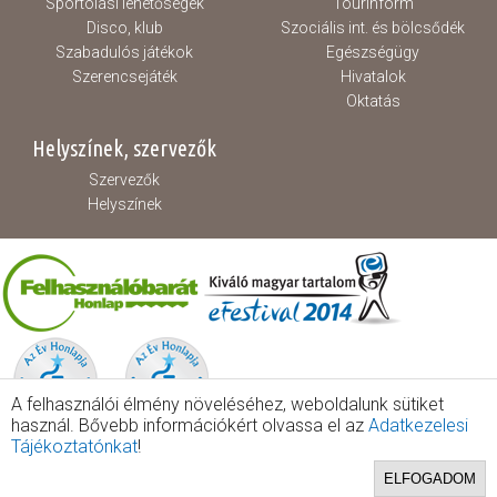
Sportolási lehetőségek
Tourinform
Disco, klub
Szociális int. és bölcsődék
Szabadulós játékok
Egészségügy
Szerencsejáték
Hivatalok
Oktatás
Helyszínek, szervezők
Szervezők
Helyszínek
A felhasználói élmény növeléséhez, weboldalunk sütiket
használ. Bővebb információkért olvassa el az
Adatkezelesi
Tájékoztatónkat
!
ELFOGADOM