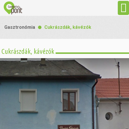
Aktuális
Gasztronómia
Cukrászdák, kávézók
Programok
Cukrászdák, kávézók
Látnivalók
Gasztronómia
Szállás
Sport
Szabadidő