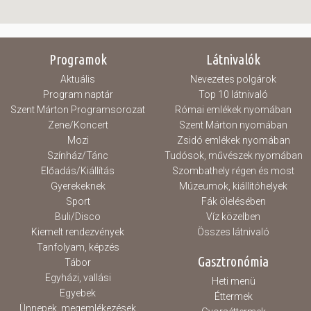
Programok
Látnivalók
Aktuális
Nevezetes polgárok
Program naptár
Top 10 látnivaló
Szent Márton Programsorozat
Római emlékek nyomában
Zene/Koncert
Szent Márton nyomában
Mozi
Zsidó emlékek nyomában
Színház/Tánc
Tudósok, művészek nyomában
Előadás/Kiállítás
Szombathely régen és most
Gyerekeknek
Múzeumok, kiállítóhelyek
Sport
Fák ölelésében
Buli/Disco
Víz közelben
Kiemelt rendezvények
Összes látnivaló
Tanfolyam, képzés
Gasztronómia
Tábor
Egyházi, vallási
Heti menü
Egyebek
Éttermek
Ünnepek, megemlékezések