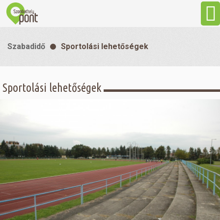
Aktuális
Szabadidő
Sportolási lehetőségek
Programok
Sportolási lehetőségek
Látnivalók
Gasztronómia
Szállás
Sport
Szabadidő