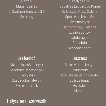
Panzió
Kispályás Foci
Magánszállás
Kispályás Labdarúgó Kupák
Diákotthon, turistaszálló
Szilveszter Kupa Galéria
Kemping
Sport és rekreációs
létesítmények
Szombathelyi Haladás
Egyéb sportok
Labdarúgás
Röplabda
Szabadidősport
Szabadidő
Hasznos
Kulturális intézmények
Szent Márton kártya
Sportolási lehetőségek
Tourinform
Disco, klub
Szociális int. és bölcsődék
Szabadulós játékok
Egészségügy
Szerencsejáték
Hivatalok
Oktatás
Helyszínek, szervezők