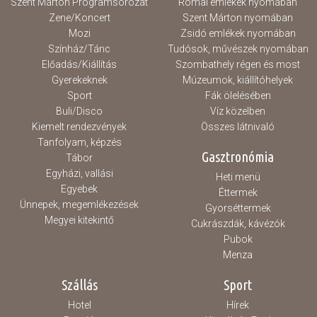
Szent Márton Programsorozat
Római emlékek nyomában
Zene/Koncert
Szent Márton nyomában
Mozi
Zsidó emlékek nyomában
Színház/Tánc
Tudósok, művészek nyomában
Előadás/Kiállítás
Szombathely régen és most
Gyerekeknek
Múzeumok, kiállítóhelyek
Sport
Fák ölelésében
Buli/Disco
Víz közelben
Kiemelt rendezvények
Összes látnivaló
Tanfolyam, képzés
Gasztronómia
Tábor
Egyházi, vallási
Heti menü
Egyebek
Éttermek
Ünnepek, megemlékezések
Gyorséttermek
Megyei kitekintő
Cukrászdák, kávézók
Pubok
Menza
Szállás
Sport
Hotel
Hírek