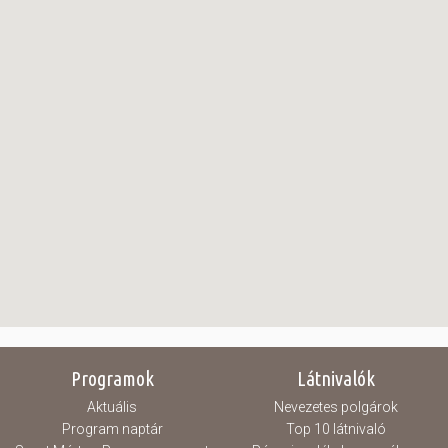
Programok
Látnivalók
Aktuális
Nevezetes polgárok
Program naptár
Top 10 látnivaló