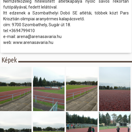
Nemzetközileg hitelesített atlétikapálya nyolc sávos rekortán
futópályával, fedett lelátóval.
Itt edzenek a Szombathelyi Dobó SE atlétái, többek közt Pars
Krisztián olimpiai aranyérmes kalapácsvető.
cím: 9700 Szombathely, Sugár út 18.
tel:+3694799410
e-mail: arena@arenasavaria.hu
web: www.arenasavaria.hu
Képek