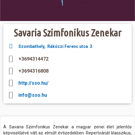
Hasznos
Savaria Szimfonikus Zenekar
Szombathely, Rákóczi Ferenc utca 3.
+3694314472
+3694316808
http://sso.hu/
info@sso.hu
A Savaria Szimfonikus Zenekar a magyar zenei élet jelentős
képviselőjévé vált az elmúlt évtizedekben. Repertoárját klasszikus,