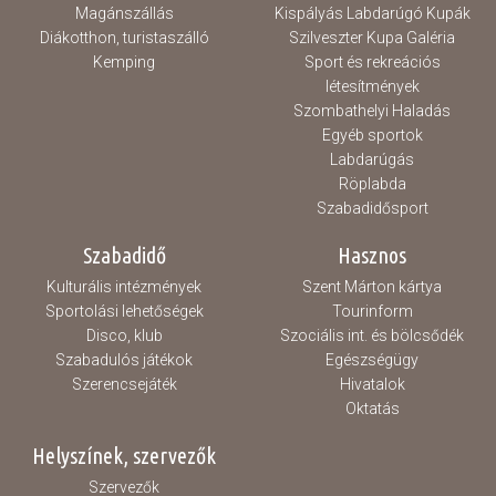
Magánszállás
Kispályás Labdarúgó Kupák
Diákotthon, turistaszálló
Szilveszter Kupa Galéria
Kemping
Sport és rekreációs
létesítmények
Szombathelyi Haladás
Egyéb sportok
Labdarúgás
Röplabda
Szabadidősport
Szabadidő
Hasznos
Kulturális intézmények
Szent Márton kártya
Sportolási lehetőségek
Tourinform
Disco, klub
Szociális int. és bölcsődék
Szabadulós játékok
Egészségügy
Szerencsejáték
Hivatalok
Oktatás
Helyszínek, szervezők
Szervezők