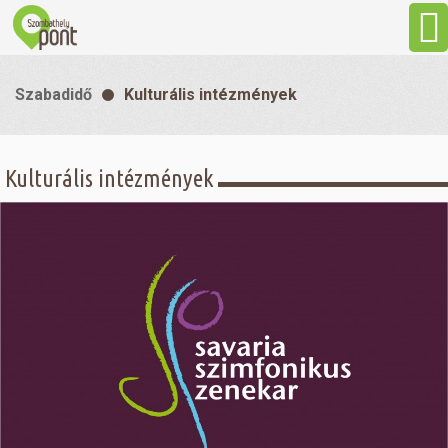
Aktuális
Szabadidő
Kulturális intézmények
Programok
Kulturális intézmények
Látnivalók
Gasztronómia
Szállás
Sport
Szabadidő