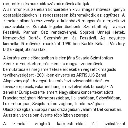
romantikus és huszadik századi művek alkotják.
A szimfonikus zenekari koncerteken kívül magas művészi igényű
operaelőadásokon is rendszeresen közreműködik az együttes. A
zenekar állandó résztvevője a különböző magyar és nemzetközi
fesztiváloknak. Közülük legjelentősebbek: Szombathelyi Tavaszi
Fesztivál, Pannon Ősz rendezvényei, Soproni Ünnepi Hetek,
Nemzetközi Bartók Szeminárium és Fesztivál. Az együttes
kiemelkedő művészi munkáját 1990-ben Bartók Béla - Pásztory
Ditta - díjjal jutalmazták.
A kortárs zene előadásában is élen jár a Savaria Szimfonikus
Zenekar. Ennek elismeréseként - a magyar zeneművek
bemutatása és megismertetése érdekében végzett kimagasló
tevékenységéért - 2001-ben elnyerte az ARTISJUS Zenei
Alapítvány díját. Az együttes művészi színvonalát rádió- és
tévészereplések, valamint hanglemezfelvételek tanúsítják. A
zenekar Európa-szerte ismert. Nagy sikerű koncerteket adott
Franciaországban, Németországban, Hollandiában, Szlovákiában,
Luxemburgban, Svájcban, Írországban, Törökországban,
Olaszországban, Európa más országaiban valamint Dél Koreában.
Ausztria városaiban évente több ízben szerepel.
A zenekar világhírű karmesterekkel és szólistákkal