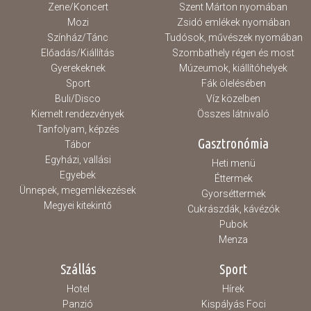
Zene/Koncert
Szent Márton nyomában
Mozi
Zsidó emlékek nyomában
Színház/Tánc
Tudósok, művészek nyomában
Előadás/Kiállítás
Szombathely régen és most
Gyerekeknek
Múzeumok, kiállítóhelyek
Sport
Fák ölelésében
Buli/Disco
Víz közelben
Kiemelt rendezvények
Összes látnivaló
Tanfolyam, képzés
Gasztronómia
Tábor
Egyházi, vallási
Heti menü
Egyebek
Éttermek
Ünnepek, megemlékezések
Gyorséttermek
Megyei kitekintő
Cukrászdák, kávézók
Pubok
Menza
Szállás
Sport
Hotel
Hírek
Panzió
Kispályás Foci