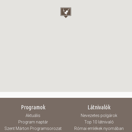
Programok
Látnivalók
Aktuális
Nevezetes polgárok
Program naptár
Top 10 látnivaló
Szent Márton Programsorozat
Római emlékek nyomában