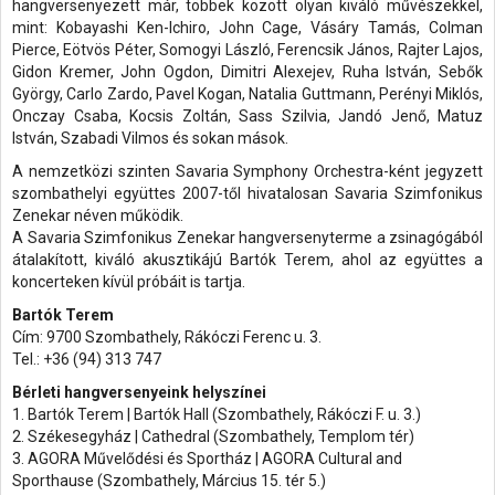
hangversenyezett már, többek között olyan kiváló művészekkel,
mint: Kobayashi Ken-Ichiro, John Cage, Vásáry Tamás, Colman
Pierce, Eötvös Péter, Somogyi László, Ferencsik János, Rajter Lajos,
Gidon Kremer, John Ogdon, Dimitri Alexejev, Ruha István, Sebők
György, Carlo Zardo, Pavel Kogan, Natalia Guttmann, Perényi Miklós,
Onczay Csaba, Kocsis Zoltán, Sass Szilvia, Jandó Jenő, Matuz
István, Szabadi Vilmos és sokan mások.
A nemzetközi szinten Savaria Symphony Orchestra-ként jegyzett
szombathelyi együttes 2007-től hivatalosan Savaria Szimfonikus
Zenekar néven működik.
A Savaria Szimfonikus Zenekar hangversenyterme a zsinagógából
átalakított, kiváló akusztikájú Bartók Terem, ahol az együttes a
koncerteken kívül próbáit is tartja.
Bartók Terem
Cím: 9700 Szombathely, Rákóczi Ferenc u. 3.
Tel.: +36 (94) 313 747
Bérleti hangversenyeink helyszínei
1. Bartók Terem | Bartók Hall (Szombathely, Rákóczi F. u. 3.)
2. Székesegyház | Cathedral (Szombathely, Templom tér)
3. AGORA Művelődési és Sportház | AGORA Cultural and
Sporthause (Szombathely, Március 15. tér 5.)