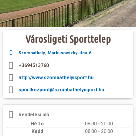
Hasznos
Városligeti Sporttelep
Szombathely, Markusovszky utca 6.
+3694513760
http://www.szombathelyisport.hu
sportkozpont@szombathelyisport.hu
Rendelési idő
Hétfő
08:00 - 20:00
Kedd
08:00 - 20:00