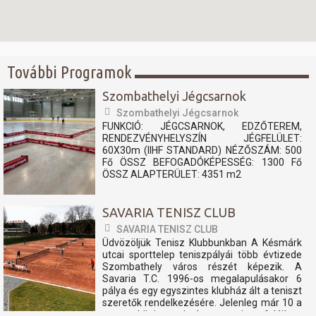
További Programok
Szombathelyi Jégcsarnok
Szombathelyi Jégcsarnok
FUNKCIÓ: JÉGCSARNOK, EDZŐTEREM,
RENDEZVÉNYHELYSZÍN JÉGFELÜLET:
60X30m (IIHF STANDARD) NÉZŐSZÁM: 500
Fő ÖSSZ BEFOGADÓKÉPESSÉG: 1300 Fő
ÖSSZ ALAPTERÜLET: 4351 m2
SAVARIA TENISZ CLUB
SAVARIA TENISZ CLUB
Üdvözöljük Tenisz Klubbunkban A Késmárk
utcai sporttelep teniszpályái több évtizede
Szombathely város részét képezik. A
Savaria T.C. 1996-os megalapulásakor 6
pálya és egy egyszintes klubház ált a teniszt
szeretők rendelkezésére. Jelenleg már 10 a
nemzetközi szabvány szerint felújított