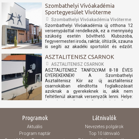
teniszpályán és...
Szombathelyi Vívóakadémia
Sportegyesület Vívóterme
Szombathelyi Vívóakadémia Vívóterme
Szombathelyi Vívóakadémia új otthona 12
versenypásttal rendelkezik, ez a mennyiség
szükség esetén bővíthető. Klubszoba,
fegyvermesteri iroda, raktár, öltözők, szauna
is segíti az akadéki sportolóit és edzőit.
nyitvatartás: péntek 15:00-20:00 szombat
ASZTALITENISZ CSARNOK
Zárva vasárnap Zárva hétfő...
ASZTALITENISZ CSARNOK
ASZTALITENISZ TANFOLYAM 8-18 ÉVES
GYEREKEKNEK! A Szombathelyi
Asztalitenisz Kör az új asztalitenisz
csarnokában elindította foglalkozásait
azoknak a gyerekeknek is, akik nem
feltétlenül akarnak versenyzők lenni. Helye:
Asztaltenisz Csarnok Szombathely, Szent
László király utca 6. Ideje: Hétfő és
csütörtök...
Programok
Látnivalók
Aktuális
Nevezetes polgárok
Program naptár
Top 10 látnivaló