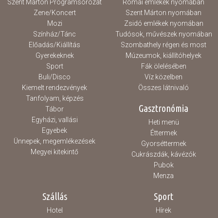
Szent Márton Programsorozat
Római emlékek nyomában
Zene/Koncert
Szent Márton nyomában
Mozi
Zsidó emlékek nyomában
Színház/Tánc
Tudósok, művészek nyomában
Előadás/Kiállítás
Szombathely régen és most
Gyerekeknek
Múzeumok, kiállítóhelyek
Sport
Fák ölelésében
Buli/Disco
Víz közelben
Kiemelt rendezvények
Összes látnivaló
Tanfolyam, képzés
Gasztronómia
Tábor
Egyházi, vallási
Heti menü
Egyebek
Éttermek
Ünnepek, megemlékezések
Gyorséttermek
Megyei kitekintő
Cukrászdák, kávézók
Pubok
Menza
Szállás
Sport
Hotel
Hírek