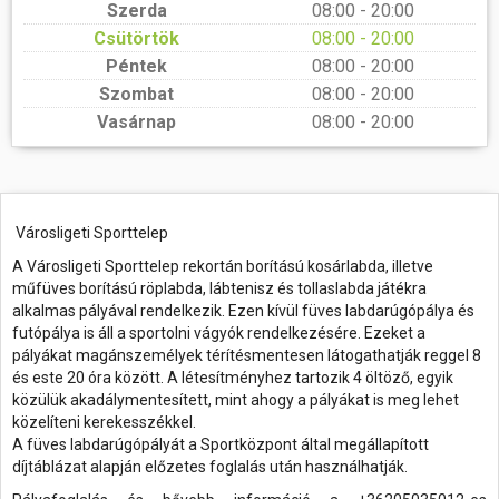
Szerda
08:00 - 20:00
Csütörtök
08:00 - 20:00
Péntek
08:00 - 20:00
Szombat
08:00 - 20:00
Vasárnap
08:00 - 20:00
Városligeti Sporttelep
A Városligeti Sporttelep rekortán borítású kosárlabda, illetve
műfüves borítású röplabda, lábtenisz és tollaslabda játékra
alkalmas pályával rendelkezik. Ezen kívül füves labdarúgópálya és
futópálya is áll a sportolni vágyók rendelkezésére. Ezeket a
pályákat magánszemélyek térítésmentesen látogathatják reggel 8
és este 20 óra között. A létesítményhez tartozik 4 öltöző, egyik
közülük akadálymentesített, mint ahogy a pályákat is meg lehet
közelíteni kerekesszékkel.
A füves labdarúgópályát a Sportközpont által megállapított
díjtáblázat alapján előzetes foglalás után használhatják.