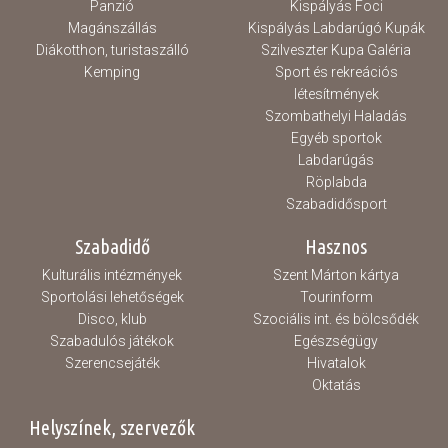
Panzió
Kispályás Foci
Magánszállás
Kispályás Labdarúgó Kupák
Diákotthon, turistaszálló
Szilveszter Kupa Galéria
Kemping
Sport és rekreációs
létesítmények
Szombathelyi Haladás
Egyéb sportok
Labdarúgás
Röplabda
Szabadidősport
Szabadidő
Hasznos
Kulturális intézmények
Szent Márton kártya
Sportolási lehetőségek
Tourinform
Disco, klub
Szociális int. és bölcsődék
Szabadulós játékok
Egészségügy
Szerencsejáték
Hivatalok
Oktatás
Helyszínek, szervezők