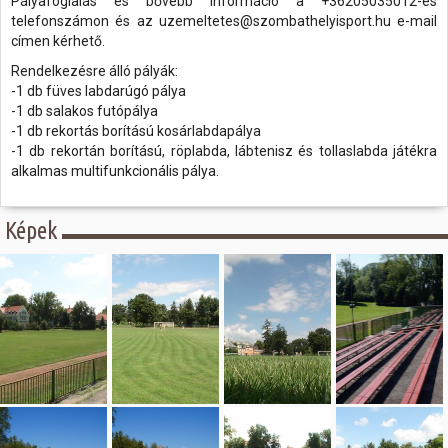
Pályafoglalás és bővebb információ a +36205035012-es
telefonszámon és az uzemeltetes@szombathelyisport.hu e-mail
címen kérhető.
Rendelkezésre álló pályák:
-1 db füves labdarúgó pálya
-1 db salakos futópálya
-1 db rekortás borítású kosárlabdapálya
-1 db rekortán borítású, röplabda, lábtenisz és tollaslabda játékra
alkalmas multifunkcionális pálya.
Képek