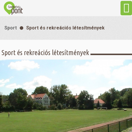
Aktuális
Sport
Sport és rekreációs létesítmények
Programok
Sport és rekreációs létesítmények
Látnivalók
Gasztronómia
Szállás
Sport
Szabadidő