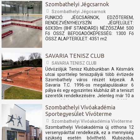
Szombathelyi Jégcsarnok
Szombathelyi Jégcsarnok
FUNKCIÓ: JÉGCSARNOK, EDZŐTEREM,
RENDEZVÉNYHELYSZÍN JÉGFELÜLET:
60X30m (IIHF STANDARD) NÉZŐSZÁM: 500
Fő ÖSSZ BEFOGADÓKÉPESSÉG: 1300 Fő
ÖSSZ ALAPTERÜLET: 4351 m2
SAVARIA TENISZ CLUB
SAVARIA TENISZ CLUB
Üdvözöljük Tenisz Klubbunkban A Késmárk
utcai sporttelep teniszpályái több évtizede
Szombathely város részét képezik. A
Savaria T.C. 1996-os megalapulásakor 6
pálya és egy egyszintes klubház ált a teniszt
szeretők rendelkezésére. Jelenleg már 10 a
nemzetközi szabvány szerint felújított
teniszpályán és...
Szombathelyi Vívóakadémia
Sportegyesület Vívóterme
Szombathelyi Vívóakadémia Vívóterme
Szombathelyi Vívóakadémia új otthona 12
versenypásttal rendelkezik, ez a mennyiség
szükség esetén bővíthető. Klubszoba,