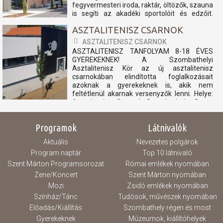
fegyvermesteri iroda, raktár, öltözők, szauna
is segíti az akadéki sportolóit és edzőit.
nyitvatartás: péntek 15:00-20:00 szombat
ASZTALITENISZ CSARNOK
Zárva vasárnap Zárva hétfő...
ASZTALITENISZ CSARNOK
ASZTALITENISZ TANFOLYAM 8-18 ÉVES
GYEREKEKNEK! A Szombathelyi
Asztalitenisz Kör az új asztalitenisz
csarnokában elindította foglalkozásait
azoknak a gyerekeknek is, akik nem
feltétlenül akarnak versenyzők lenni. Helye:
Asztaltenisz Csarnok Szombathely, Szent
László király utca 6. Ideje: Hétfő és
csütörtök...
Programok
Látnivalók
Aktuális
Nevezetes polgárok
Program naptár
Top 10 látnivaló
Szent Márton Programsorozat
Római emlékek nyomában
Zene/Koncert
Szent Márton nyomában
Mozi
Zsidó emlékek nyomában
Színház/Tánc
Tudósok, művészek nyomában
Előadás/Kiállítás
Szombathely régen és most
Gyerekeknek
Múzeumok, kiállítóhelyek