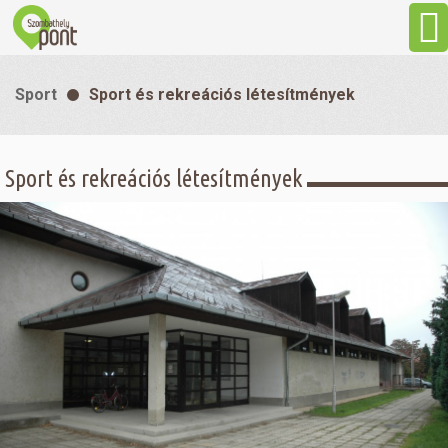
Aktuális
Sport
Sport és rekreációs létesítmények
Programok
Sport és rekreációs létesítmények
Látnivalók
Gasztronómia
Szállás
Sport
Szabadidő