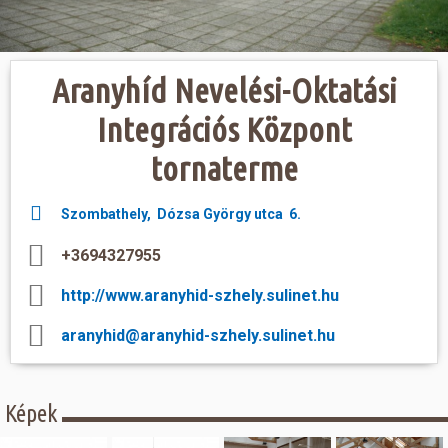
Hasznos
Aranyhíd Nevelési-Oktatási
Integrációs Központ
tornaterme
Szombathely, Dózsa György utca 6.
+3694327955
http://www.aranyhid-szhely.sulinet.hu
aranyhid@aranyhid-szhely.sulinet.hu
Képek