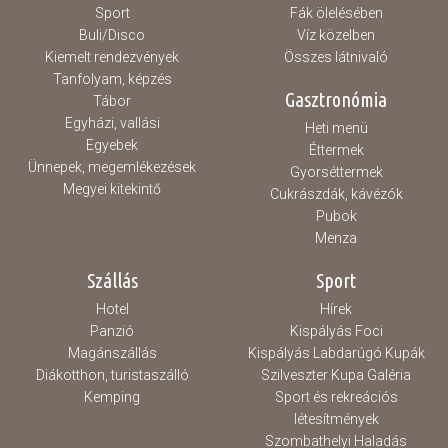
Sport
Fák ölelésében
Buli/Disco
Víz közelben
Kiemelt rendezvények
Összes látnivaló
Tanfolyam, képzés
Gasztronómia
Tábor
Egyházi, vallási
Heti menü
Egyebek
Éttermek
Ünnepek, megemlékezések
Gyorséttermek
Megyei kitekintő
Cukrászdák, kávézók
Pubok
Menza
Szállás
Sport
Hotel
Hírek
Panzió
Kispályás Foci
Magánszállás
Kispályás Labdarúgó Kupák
Diákotthon, turistaszálló
Szilveszter Kupa Galéria
Kemping
Sport és rekreációs
létesítmények
Szombathelyi Haladás