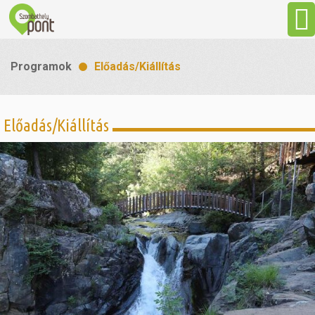
Aktuális
Programok
Előadás/Kiállítás
Programok
Előadás/Kiállítás
Látnivalók
Gasztronómia
Szállás
Sport
Szabadidő