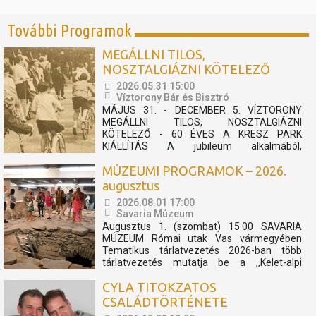
További Programok
MEGÁLLNI TILOS,
NOSZTALGIÁZNI KÖTELEZŐ
2026.05.31 15:00
Víztorony Bár és Bisztró
MÁJUS 31. - DECEMBER 5. VÍZTORONY
MEGÁLLNI TILOS, NOSZTALGIÁZNI
KÖTELEZŐ - 60 ÉVES A KRESZ PARK
KIÁLLÍTÁS A jubileum alkalmából,
felhívásunkra érkezett archív fotókból és
MÚZEUMI PROGRAMOK – 2026.
relikviákból nyílik kiállítás, mely megidézi a 60
éves KRESZ Park múltját. 1966-ban nyitotta
augusztus
meg kapuit városunk egyik ikonikus kedvelt...
2026.08.01 17:00
Savaria Múzeum
Augusztus 1. (szombat) 15.00 SAVARIA
MÚZEUM Római utak Vas vármegyében
Tematikus tárlatvezetés 2026-ban több
tárlatvezetés mutatja be a ,,Kelet-alpi
Borostyánkő út" történetét. A négy
CYLA TITOKZATOS
alkalomra tervezett sorozat a geológiai
előzményektől napjainkig villantja fel azokat
CSALÁDTÖRTÉNETE
a fontosabb eseményeket, történéseket,...