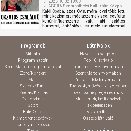
2026.10.02 19:00
AGORA Szombathelyi Kulturális Központ
Kajdi Csaba, azaz Cyla, mára jóval több lett,
mint közismert médiaszemélyiség: egyfajta
kultúr-influenszerré vált, aki sajátos
humorral, öniróniával és mély tartalommal
vezeti be közönségét a művészet, a
történelem és az emberi sorsok világába.
Hét évvel ezelőtt találkozott Barki Gergely
Programok
Látnivalók
művészettörténésszel,...
Aktuális
Nevezetes polgárok
Program naptár
Top 10 látnivaló
Szent Márton Programsorozat
Római emlékek nyomában
Zene/Koncert
Szent Márton nyomában
Mozi
Zsidó emlékek nyomában
Színház/Tánc
Tudósok, művészek nyomában
Előadás/Kiállítás
Szombathely régen és most
Gyerekeknek
Múzeumok, kiállítóhelyek
Sport
Fák ölelésében
Buli/Disco
Víz közelben
Kiemelt rendezvények
Összes látnivaló
Tanfolyam, képzés
Gasztronómia
Tábor