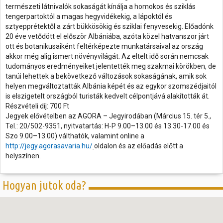
természeti látnivalók sokaságát kínálja a homokos és sziklás
tengerpartoktól a magas hegyvidékekig, a lápoktól és
sztyepprétektől a zárt bükkösökig és sziklai fenyvesekig. Előadónk
20 éve vetődött el először Albániába, azóta közel hatvanszor járt
ott és botanikusaiként feltérképezte munkatársaival az ország
akkor még alig ismert növényvilágát. Az eltelt idő során nemcsak
tudományos eredményeiket jelentették meg szakmai körökben, de
tanúi lehettek a bekövetkező változások sokaságának, amik sok
helyen megváltoztatták Albánia képét és az egykor szomszédjaitól
is elszigetelt országból turisták kedvelt célpontjává alakították át.
Részvételi díj: 700 Ft
Jegyek elővételben az AGORA – Jegyirodában (Március 15. tér 5.,
Tel.: 20/502-9351, nyitvatartás: H-P 9.00–13.00 és 13.30-17.00 és
Szo 9.00–13.00) válthatók, valamint online a
http://jegy.agorasavaria.hu/
oldalon és az előadás előtt a
helyszínen.
Hogyan jutok oda?