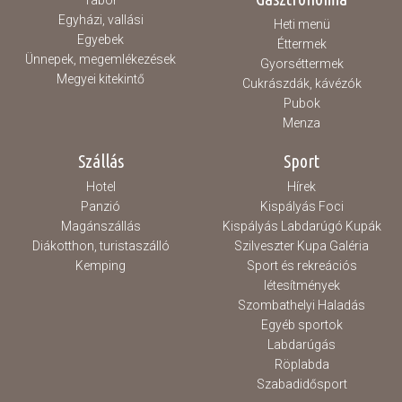
Egyházi, vallási
Heti menü
Egyebek
Éttermek
Ünnepek, megemlékezések
Gyorséttermek
Megyei kitekintő
Cukrászdák, kávézók
Pubok
Menza
Szállás
Sport
Hotel
Hírek
Panzió
Kispályás Foci
Magánszállás
Kispályás Labdarúgó Kupák
Diákotthon, turistaszálló
Szilveszter Kupa Galéria
Kemping
Sport és rekreációs
létesítmények
Szombathelyi Haladás
Egyéb sportok
Labdarúgás
Röplabda
Szabadidősport