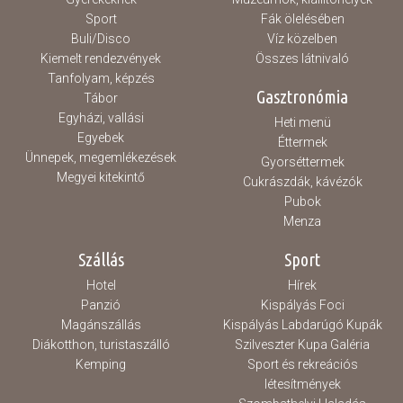
Sport
Fák ölelésében
Buli/Disco
Víz közelben
Kiemelt rendezvények
Összes látnivaló
Tanfolyam, képzés
Gasztronómia
Tábor
Egyházi, vallási
Heti menü
Egyebek
Éttermek
Ünnepek, megemlékezések
Gyorséttermek
Megyei kitekintő
Cukrászdák, kávézók
Pubok
Menza
Szállás
Sport
Hotel
Hírek
Panzió
Kispályás Foci
Magánszállás
Kispályás Labdarúgó Kupák
Diákotthon, turistaszálló
Szilveszter Kupa Galéria
Kemping
Sport és rekreációs
létesítmények