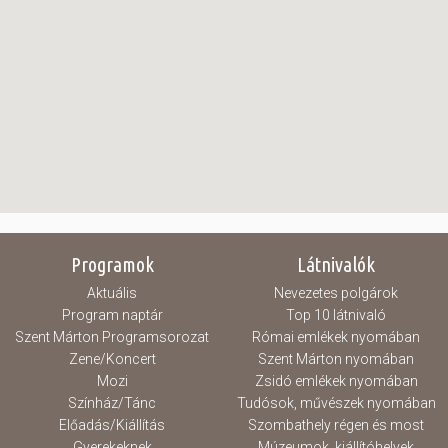
Programok
Látnivalók
Aktuális
Nevezetes polgárok
Program naptár
Top 10 látnivaló
Szent Márton Programsorozat
Római emlékek nyomában
Zene/Koncert
Szent Márton nyomában
Mozi
Zsidó emlékek nyomában
Színház/Tánc
Tudósok, művészek nyomában
Előadás/Kiállítás
Szombathely régen és most
Gyerekeknek
Múzeumok, kiállítóhelyek