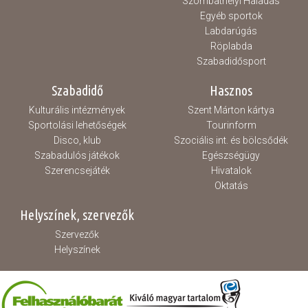
Szombathelyi Haladás
Egyéb sportok
Labdarúgás
Röplabda
Szabadidősport
Szabadidő
Hasznos
Kulturális intézmények
Szent Márton kártya
Sportolási lehetőségek
Tourinform
Disco, klub
Szociális int. és bölcsődék
Szabadulós játékok
Egészségügy
Szerencsejáték
Hivatalok
Oktatás
Helyszínek, szervezők
Szervezők
Helyszínek