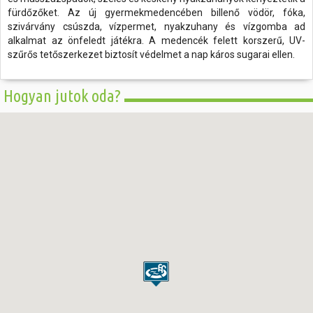
fürdőzőket. Az új gyermekmedencében billenő vödör, fóka,
szivárvány csúszda, vízpermet, nyakzuhany és vízgomba ad
alkalmat az önfeledt játékra. A medencék felett korszerű, UV-
szűrős tetőszerkezet biztosít védelmet a nap káros sugarai ellen.
Hogyan jutok oda?