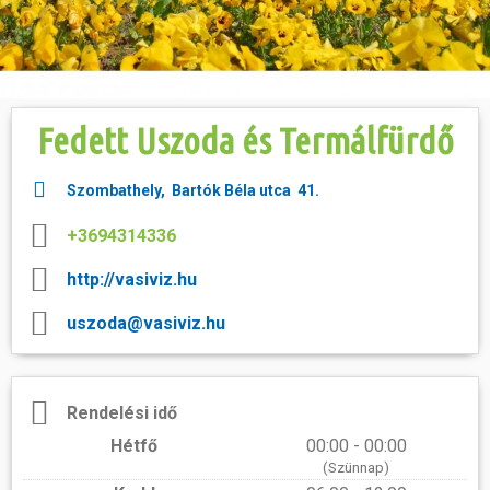
Hasznos
Fedett Uszoda és Termálfürdő
Szombathely, Bartók Béla utca 41.
+3694314336
http://vasiviz.hu
uszoda@vasiviz.hu
Rendelési idő
Hétfő
00:00 - 00:00
(Szünnap)