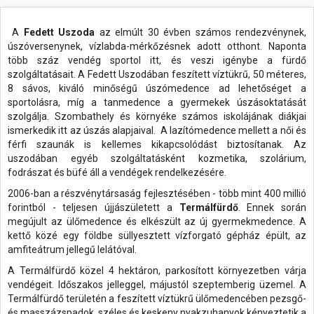
A
Fedett Uszoda
az elmúlt 30 évben számos rendezvénynek,
úszóversenynek, vízlabda-mérkőzésnek adott otthont. Naponta
több száz vendég sportol itt, és veszi igénybe a fürdő
szolgáltatásait. A Fedett Uszodában feszített víztükrű, 50 méteres,
8 sávos, kiváló minőségű úszómedence ad lehetőséget a
sportolásra, míg a tanmedence a gyermekek úszásoktatását
szolgálja. Szombathely és környéke számos iskolájának diákjai
ismerkedik itt az úszás alapjaival. A lazítómedence mellett a női és
férfi szaunák is kellemes kikapcsolódást biztosítanak. Az
uszodában egyéb szolgáltatásként kozmetika, szolárium,
fodrászat és büfé áll a vendégek rendelkezésére.
2006-ban a részvénytársaság fejlesztésében - több mint 400 millió
forintból - teljesen újjászületett a
Termálfürd
ő
. Ennek során
megújult az ülőmedence és elkészült az új gyermekmedence. A
kettő közé egy földbe süllyesztett vízforgató gépház épült, az
amfiteátrum jellegű lelátóval.
A Termálfürdő közel 4 hektáron, parkosított környezetben várja
vendégeit. Időszakos jelleggel, májustól szeptemberig üzemel. A
Termálfürdő területén a feszített víztükrű ülőmedencében pezsgő-
és masszázspadok, széles és keskeny nyakzuhanyok kényeztetik a