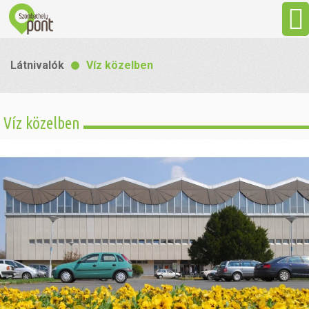
Aktuális
Látnivalók
Víz közelben
Programok
Víz közelben
Látnivalók
Gasztronómia
Szállás
Sport
Szabadidő