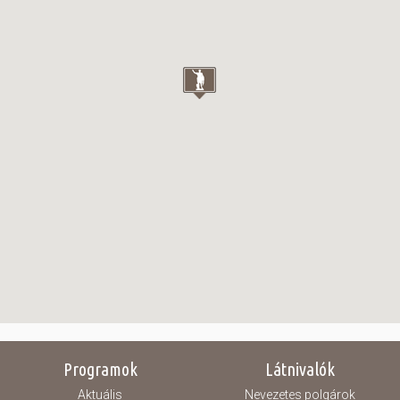
Programok
Látnivalók
Aktuális
Nevezetes polgárok