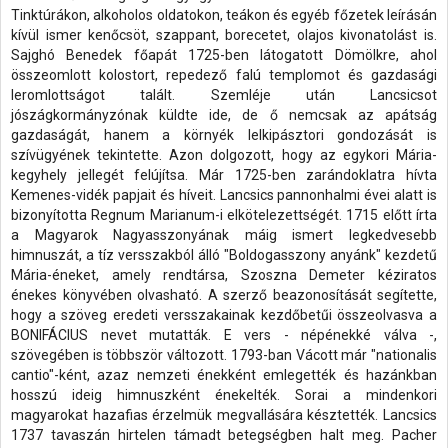
Tinktúrákon, alkoholos oldatokon, teákon és egyéb főzetek leírásán
kívül ismer kenőcsöt, szappant, borecetet, olajos kivonatolást is.
Sajghó Benedek főapát 1725-ben látogatott Dömölkre, ahol
összeomlott kolostort, repedező falú templomot és gazdasági
leromlottságot talált. Szemléje után Lancsicsot
jószágkormányzónak küldte ide, de ő nemcsak az apátság
gazdaságát, hanem a környék lelkipásztori gondozását is
szívügyének tekintette. Azon dolgozott, hogy az egykori Mária-
kegyhely jellegét felújítsa. Már 1725-ben zarándoklatra hívta
Kemenes-vidék papjait és híveit. Lancsics pannonhalmi évei alatt is
bizonyította Regnum Marianum-i elkötelezettségét. 1715 előtt írta
a Magyarok Nagyasszonyának máig ismert legkedvesebb
himnuszát, a tíz versszakból álló "Boldogasszony anyánk" kezdetű
Mária-éneket, amely rendtársa, Szoszna Demeter kéziratos
énekes könyvében olvasható. A szerző beazonosítását segítette,
hogy a szöveg eredeti versszakainak kezdőbetűi összeolvasva a
BONIFÁCIUS nevet mutatták. E vers - népénekké válva -,
szövegében is többször változott. 1793-ban Vácott már "nationalis
cantio"-ként, azaz nemzeti énekként emlegették és hazánkban
hosszú ideig himnuszként énekelték. Sorai a mindenkori
magyarokat hazafias érzelmük megvallására késztették. Lancsics
1737 tavaszán hirtelen támadt betegségben halt meg. Pacher