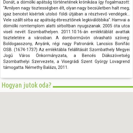
Donát, a dömölki apátság történetének krónikása így fogalmazott:
"Amilyen nagy tisztességben élt, olyan nagy becsületben halt meg;
igaz bencést kísértek utolsó földi útjában a résztvevő vendégek...
Vele szállt sírba az apátság ébresztőinek legkiválóbbika". Hamvai a
dömölki romtemplom alatti sírboltban nyugszanak. 2005 óta utca
viseli nevét Szombathelyen. 2011.10.16-án emléktáblát avattak
tiszteletére a városban. A domborművön olvasható szöveg:
Boldogasszony, Anyánk, régi nagy Patronánk. Lancsics Bonifác
OSB. (1674-1737) Az emléktábla felállítását Szombathely Megyei
Jogú Város Önkormányzata, a Bencés Diákszövetség
Szombathelyi Szervezete, a Visegrádi Szent György Lovagrend
támogatta. Némethy Balázs, 2011.
Hogyan jutok oda?