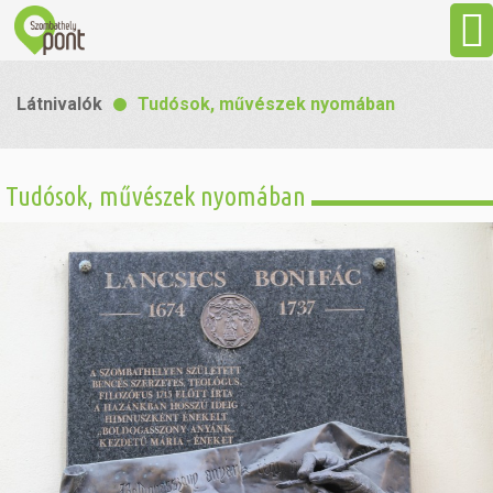
Aktuális
Látnivalók
Tudósok, művészek nyomában
Programok
Tudósok, művészek nyomában
Látnivalók
Gasztronómia
Szállás
Sport
Szabadidő