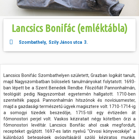
Hasznos
Lancsics Bonifác (emléktábla)
Szombathely, Szily János utca 3.
Lancsics Bonifác Szombathelyen született, Grazban logikát tanult,
majd Nagyszombatban bölcseleti tanulmányokat folytatott. 1693-
ban lépett be a Szent Benedek Rendbe. Filozófiát Pannonhalmán,
teológiát pedig Nagyszombat egyetemén hallgatott. 1710-ben
szentelték pappá. Pannonhalmán hitszónok és novíciusmester,
majd a gazdasági természetű ügyek magisztere volt. 1710-1714-ig
a somogyi tizedek beszedője, 1715-től egy évtizeden át
főmonostori perjel volt. Vaskos kéziratait négy kötetben őrzi a
főmonostori levéltár. Lancsics Bonifác ahol csak megfordult,
recepteket gyűjtött. 1697-es latin nyelvű "Orvosi könyvecskéje" a
különböző betegségek gyógyításáról szóló kéziratos munka.