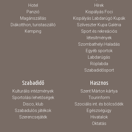
Hotel
Hírek
Panzió
Kispályás Foci
Magánszállás
Kispályás Labdarúgó Kupák
Diákotthon, turistaszálló
Szilveszter Kupa Galéria
Kemping
Sport és rekreációs
létesítmények
Szombathelyi Haladás
Egyéb sportok
Labdarúgás
Röplabda
Szabadidősport
Szabadidő
Hasznos
Kulturális intézmények
Szent Márton kártya
Sportolási lehetőségek
Tourinform
Disco, klub
Szociális int. és bölcsődék
Szabadulós játékok
Egészségügy
Szerencsejáték
Hivatalok
Oktatás