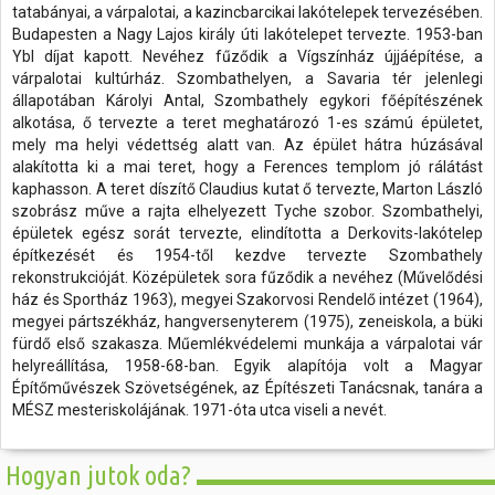
tatabányai, a várpalotai, a kazincbarcikai lakótelepek tervezésében.
Budapesten a Nagy Lajos király úti lakótelepet tervezte. 1953-ban
Ybl díjat kapott. Nevéhez fűződik a Vígszínház újjáépítése, a
várpalotai kultúrház. Szombathelyen, a Savaria tér jelenlegi
állapotában Károlyi Antal, Szombathely egykori főépítészének
alkotása, ő tervezte a teret meghatározó 1-es számú épületet,
mely ma helyi védettség alatt van. Az épület hátra húzásával
alakította ki a mai teret, hogy a Ferences templom jó rálátást
kaphasson. A teret díszítő Claudius kutat ő tervezte, Marton László
szobrász műve a rajta elhelyezett Tyche szobor. Szombathelyi,
épületek egész sorát tervezte, elindította a Derkovits-lakótelep
építkezését és 1954-től kezdve tervezte Szombathely
rekonstrukcióját. Középületek sora fűződik a nevéhez (Művelődési
ház és Sportház 1963), megyei Szakorvosi Rendelő intézet (1964),
megyei pártszékház, hangversenyterem (1975), zeneiskola, a büki
fürdő első szakasza. Műemlékvédelemi munkája a várpalotai vár
helyreállítása, 1958-68-ban. Egyik alapítója volt a Magyar
Építőművészek Szövetségének, az Építészeti Tanácsnak, tanára a
MÉSZ mesteriskolájának. 1971-óta utca viseli a nevét.
Hogyan jutok oda?