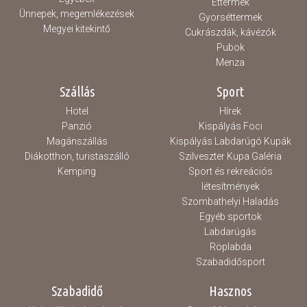
Éttermek
Ünnepek, megemlékezések
Gyorséttermek
Megyei kitekintő
Cukrászdák, kávézók
Pubok
Menza
Szállás
Sport
Hotel
Hírek
Panzió
Kispályás Foci
Magánszállás
Kispályás Labdarúgó Kupák
Diákotthon, turistaszálló
Szilveszter Kupa Galéria
Kemping
Sport és rekreációs
létesítmények
Szombathelyi Haladás
Egyéb sportok
Labdarúgás
Röplabda
Szabadidősport
Szabadidő
Hasznos