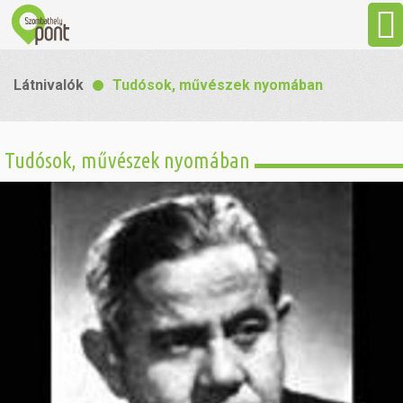
Aktuális
Látnivalók
Tudósok, művészek nyomában
Programok
Tudósok, művészek nyomában
Látnivalók
Gasztronómia
Szállás
Sport
Szabadidő