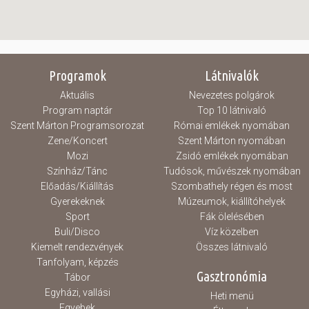
Programok
Látnivalók
Aktuális
Nevezetes polgárok
Program naptár
Top 10 látnivaló
Szent Márton Programsorozat
Római emlékek nyomában
Zene/Koncert
Szent Márton nyomában
Mozi
Zsidó emlékek nyomában
Színház/Tánc
Tudósok, művészek nyomában
Előadás/Kiállítás
Szombathely régen és most
Gyerekeknek
Múzeumok, kiállítóhelyek
Sport
Fák ölelésében
Buli/Disco
Víz közelben
Kiemelt rendezvények
Összes látnivaló
Tanfolyam, képzés
Gasztronómia
Tábor
Egyházi, vallási
Heti menü
Egyebek