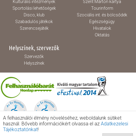
Kulturális intézmények
Szent Márton kártya
Sportolási lehetőségek
Tourinform
Disco, klub
Szociális int. és bölcsődék
Szabadulós játékok
Egészségügy
Szerencsejáték
Hivatalok
Oktatás
Helyszínek, szervezők
Szervezők
Helyszínek
A felhasználói élmény növeléséhez, weboldalunk sütiket
használ. Bővebb információkért olvassa el az
Adatkezelesi
Tájékoztatónkat
!