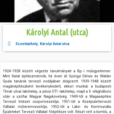
Hasznos
Károlyi Antal (utca)
Szombathely, Károlyi Antal utca
1924-1928 között végezte tanulmányait a Bp.-i műegyetemen.
Mint fiatal építészmérnök, tíz éven át Györgyi Dénes és Wälder
Gyula tanárok tervező irodájában dolgozott. 1939-1948 között
magánépítészként tevékenykedett, ekkori munkái: a budapesti
Tímár utcai lakótelep, a pécsi OTI -lakótelep, majd a II. világháború
után a szófiai Magyar Nagykövetség. 1949-től a Magasépítési
Tervező Intézet csoportvezetője, 1951-től a Középülettervező
Vállalat műteremvezetője, 1952-től a Lakó- és Kommunális
Épületeket Tervező Vállalat főépítésze volt. Részt vett a komlói, a