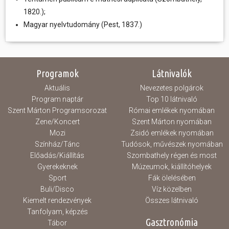
1820.);
Magyar nyelvtudomány (Pest, 1837.)
Programok
Látnivalók
Aktuális
Nevezetes polgárok
Program naptár
Top 10 látnivaló
Szent Márton Programsorozat
Római emlékek nyomában
Zene/Koncert
Szent Márton nyomában
Mozi
Zsidó emlékek nyomában
Színház/Tánc
Tudósok, művészek nyomában
Előadás/Kiállítás
Szombathely régen és most
Gyerekeknek
Múzeumok, kiállítóhelyek
Sport
Fák ölelésében
Buli/Disco
Víz közelben
Kiemelt rendezvények
Összes látnivaló
Tanfolyam, képzés
Gasztronómia
Tábor