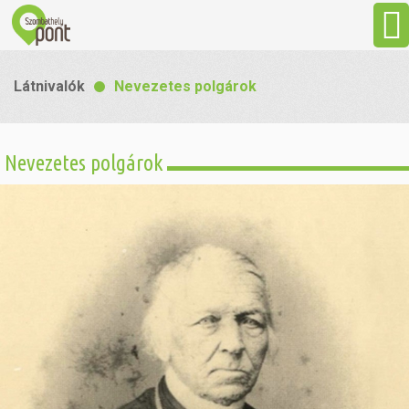
Aktuális
Látnivalók
Nevezetes polgárok
Programok
Nevezetes polgárok
Látnivalók
Gasztronómia
Szállás
Sport
Szabadidő