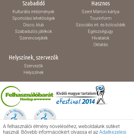
Szabadidő
Hasznos
Kulturális intézmények
Szent Márton kártya
Sportolási lehetőségek
Tourinform
Disco, klub
Szociális int. és bölcsődék
Szabadulós játékok
Egészségügy
Szerencsejáték
Hivatalok
Oktatás
Helyszínek, szervezők
Szervezők
Helyszínek
A felhasználói élmény növeléséhez, weboldalunk sütiket
használ. Bővebb információkért olvassa el az
Adatkezelesi