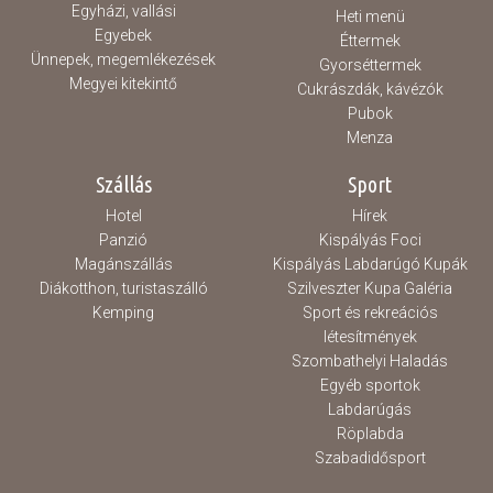
Egyházi, vallási
Heti menü
Egyebek
Éttermek
Ünnepek, megemlékezések
Gyorséttermek
Megyei kitekintő
Cukrászdák, kávézók
Pubok
Menza
Szállás
Sport
Hotel
Hírek
Panzió
Kispályás Foci
Magánszállás
Kispályás Labdarúgó Kupák
Diákotthon, turistaszálló
Szilveszter Kupa Galéria
Kemping
Sport és rekreációs
létesítmények
Szombathelyi Haladás
Egyéb sportok
Labdarúgás
Röplabda
Szabadidősport