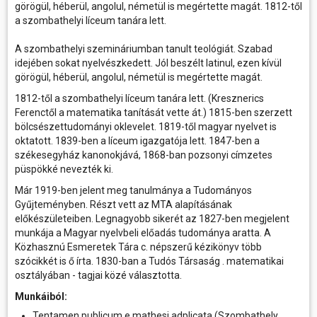
görögül, héberül, angolul, németül is megértette magát. 1812-től
a szombathelyi líceum tanára lett.
A szombathelyi szemináriumban tanult teológiát. Szabad
idejében sokat nyelvészkedett. Jól beszélt latinul, ezen kívül
görögül, héberül, angolul, németül is megértette magát.
1812-től a szombathelyi líceum tanára lett. (Kresznerics
Ferenctől a matematika tanítását vette át.) 1815-ben szerzett
bölcsészettudományi oklevelet. 1819-től magyar nyelvet is
oktatott. 1839-ben a líceum igazgatója lett. 1847-ben a
székesegyház kanonokjává, 1868-ban pozsonyi címzetes
püspökké nevezték ki.
Már 1919-ben jelent meg tanulmánya a Tudományos
Gyűjteményben. Részt vett az MTA alapításának
előkészületeiben. Legnagyobb sikerét az 1827-ben megjelent
munkája a Magyar nyelvbeli előadás tudománya aratta. A
Közhasznú Esmeretek Tára c. népszerű kézikönyv több
szócikkét is ő írta. 1830-ban a Tudós Társaság . matematikai
osztályában - tagjai közé választotta.
Munkáiból:
Tentamen publicum e mathesi adplicata (Szombathely,