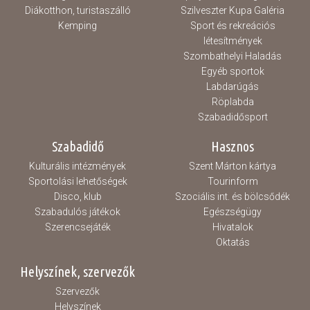
Diákotthon, turistaszálló
Szilveszter Kupa Galéria
Kemping
Sport és rekreációs
létesítmények
Szombathelyi Haladás
Egyéb sportok
Labdarúgás
Röplabda
Szabadidősport
Szabadidő
Hasznos
Kulturális intézmények
Szent Márton kártya
Sportolási lehetőségek
Tourinform
Disco, klub
Szociális int. és bölcsődék
Szabadulós játékok
Egészségügy
Szerencsejáték
Hivatalok
Oktatás
Helyszínek, szervezők
Szervezők
Helyszínek