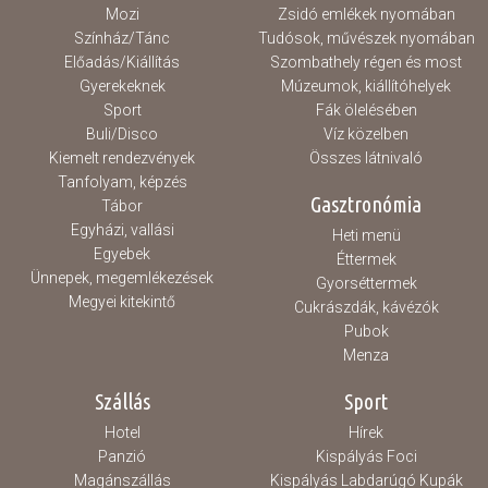
Mozi
Zsidó emlékek nyomában
Színház/Tánc
Tudósok, művészek nyomában
Előadás/Kiállítás
Szombathely régen és most
Gyerekeknek
Múzeumok, kiállítóhelyek
Sport
Fák ölelésében
Buli/Disco
Víz közelben
Kiemelt rendezvények
Összes látnivaló
Tanfolyam, képzés
Gasztronómia
Tábor
Egyházi, vallási
Heti menü
Egyebek
Éttermek
Ünnepek, megemlékezések
Gyorséttermek
Megyei kitekintő
Cukrászdák, kávézók
Pubok
Menza
Szállás
Sport
Hotel
Hírek
Panzió
Kispályás Foci
Magánszállás
Kispályás Labdarúgó Kupák