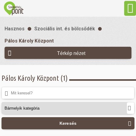
Aktuális
Hasznos
Szociális int. és bölcsődék
Programok
Pálos Károly Központ
Térkép nézet
Látnivalók
Gasztronómia
Pálos Károly Központ (1)
Szállás
Sport
Keresés
Szabadidő