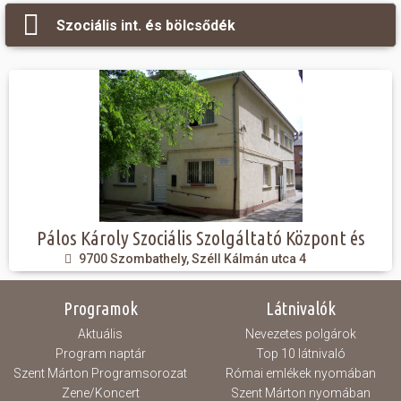
Szociális int. és bölcsődék
Hasznos
Pálos Károly Szociális Szolgáltató Központ és
Gyermekjóléti Szolgálat
9700 Szombathely, Széll Kálmán utca 4
Programok
Látnivalók
Aktuális
Nevezetes polgárok
Program naptár
Top 10 látnivaló
Szent Márton Programsorozat
Római emlékek nyomában
Zene/Koncert
Szent Márton nyomában