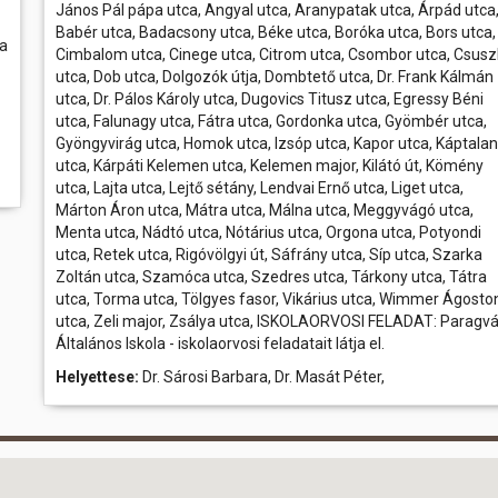
János Pál pápa utca, Angyal utca, Aranypatak utca, Árpád utca
Babér utca, Badacsony utca, Béke utca, Boróka utca, Bors utca,
ca
Cimbalom utca, Cinege utca, Citrom utca, Csombor utca, Csus
utca, Dob utca, Dolgozók útja, Dombtető utca, Dr. Frank Kálmán
utca, Dr. Pálos Károly utca, Dugovics Titusz utca, Egressy Béni
utca, Falunagy utca, Fátra utca, Gordonka utca, Gyömbér utca,
Gyöngyvirág utca, Homok utca, Izsóp utca, Kapor utca, Káptalan
utca, Kárpáti Kelemen utca, Kelemen major, Kilátó út, Kömény
utca, Lajta utca, Lejtő sétány, Lendvai Ernő utca, Liget utca,
Márton Áron utca, Mátra utca, Málna utca, Meggyvágó utca,
Menta utca, Nádtó utca, Nótárius utca, Orgona utca, Potyondi
utca, Retek utca, Rigóvölgyi út, Sáfrány utca, Síp utca, Szarka
Zoltán utca, Szamóca utca, Szedres utca, Tárkony utca, Tátra
utca, Torma utca, Tölgyes fasor, Vikárius utca, Wimmer Ágosto
utca, Zeli major, Zsálya utca, ISKOLAORVOSI FELADAT: Paragvá
Általános Iskola - iskolaorvosi feladatait látja el.
Helyettese:
Dr. Sárosi Barbara, Dr. Masát Péter,