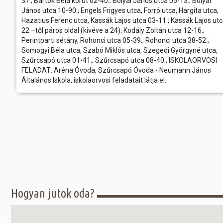
37.; Bartók Béla körút 02-40.; Bolyai János utca 05-13.; Bolyai
János utca 10-90.; Engels Frigyes utca, Forró utca, Hargita utca,
Hazatius Ferenc utca, Kassák Lajos utca 03-11.; Kassák Lajos ut
22 –től páros oldal (kivéve a 24); Kodály Zoltán utca 12-16.;
Perintparti sétány, Rohonci utca 05-39.; Rohonci utca 38-52.;
Somogyi Béla utca, Szabó Miklós utca, Szegedi Györgyné utca,
Szűrcsapó utca 01-41.; Szűrcsapó utca 08-40.; ISKOLAORVOSI
FELADAT: Aréna Óvoda, Szűrcsapó Óvoda - Neumann János
Általános Iskola, iskolaorvosi feladatait látja el.
Hogyan jutok oda?