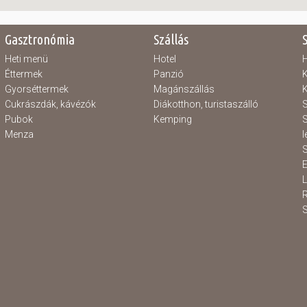
Gasztronómia
Szállás
Heti menü
Hotel
H
Éttermek
Panzió
K
Gyorséttermek
Magánszállás
K
Cukrászdák, kávézók
Diákotthon, turistaszálló
S
Pubok
Kemping
S
Menza
l
S
E
S