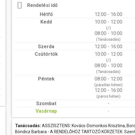
Rendelési idő
Hétfő
12:00 - 16:00
Kedd
10:00 - 12:00
(/)
08:00 - 10:00
(Tanácsadás)
Szerda
12:00 - 16:00
Csütörtök
10:00 - 12:00
(/)
08:00 - 10:00
(Tanácsadás)
Péntek
08:00 - 12:00
(páratlan héten)
12:00 - 16:00
(páros héten)
Szombat
-
Vasárnap
-
Tanácsadás:
ASSZISZTENS: Kovács-Domonkos Krisztina, Boro
Böndicz Barbara - A RENDELŐHÖZ TARTOZÓ KÖRZETEK: Szent I