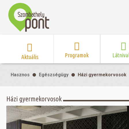
Programok
Látniva
Aktuális
Program naptár
Hírek
Neveze
Hasznos
Egészségügy
Házi gyermekorvosok
Top 10 
Szent Márton
Kispályás 
Programsorozat
Kispályás
Római 
Zene/Koncert
Kupák
nyomá
Házi gyermekorvosok
Mozi
Sport és r
Szent 
létesítmé
nyomá
Színház/Tánc
Szombathe
Zsidó 
nyomá