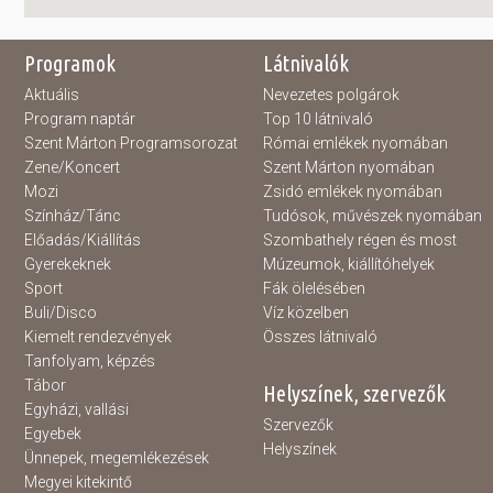
Programok
Látnivalók
Aktuális
Nevezetes polgárok
Program naptár
Top 10 látnivaló
Szent Márton Programsorozat
Római emlékek nyomában
Zene/Koncert
Szent Márton nyomában
Mozi
Zsidó emlékek nyomában
Színház/Tánc
Tudósok, művészek nyomában
Előadás/Kiállítás
Szombathely régen és most
Gyerekeknek
Múzeumok, kiállítóhelyek
Sport
Fák ölelésében
Buli/Disco
Víz közelben
Kiemelt rendezvények
Összes látnivaló
Tanfolyam, képzés
Tábor
Helyszínek, szervezők
Egyházi, vallási
Szervezők
Egyebek
Helyszínek
Ünnepek, megemlékezések
Megyei kitekintő