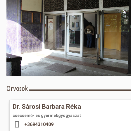
Előadás/Kiállítás
Egyéb spo
Tudóso
Gyerekeknek
nyomá
Labdarúgá
Sport
Szomba
Röplabda
most
Buli/Disco
Szabadidő
Múzeu
Kiemelt rendezvények
kiállít
Fák öl
Tanfolyam, képzés
Víz köz
Tábor
Összes látniv
Egyházi, vallási
Orvosok
Egyebek
Dr. Sárosi Barbara Réka
Ünnepek,
megemlékezések
csecsemő- és gyermekgyógyászat
+3694310409
Megyei kitekintő