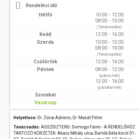
Rendelési idő
Hétfő
10:00 - 12:00
08:00 - 10:00
(Tanácsadás)
Kedd
12:00 - 16:00
Szerda
10:00 - 12:00
08:00 - 10:00
(Tanácsadás)
Csütörtök
12:00 - 16:00
Péntek
08:00 - 12:00
(páros hét)
12:00 - 16:00
(páratlan hét)
Szombat
-
Vasárnap
-
Helyettese:
Dr. Zsirai Adrienn, Dr. Masát Péter
Tanácsadás:
ASSZISZTENS: Somogyi Fanni - A RENDELŐHÖZ
TARTOZÓ KÖRZETEK: Akacs Mihály utca, Bartók Béla körút 01-