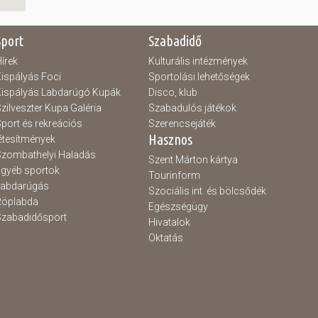
Sport
Szabadidő
írek
Kulturális intézmények
ispályás Foci
Sportolási lehetőségek
ispályás Labdarúgó Kupák
Disco, klub
zilveszter Kupa Galéria
Szabadulós játékok
port és rekreációs
Szerencsejáték
Hasznos
étesítmények
zombathelyi Haladás
Szent Márton kártya
gyéb sportok
Tourinform
Labdarúgás
Szociális int. és bölcsődék
Röplabda
Egészségügy
zabadidősport
Hivatalok
Oktatás