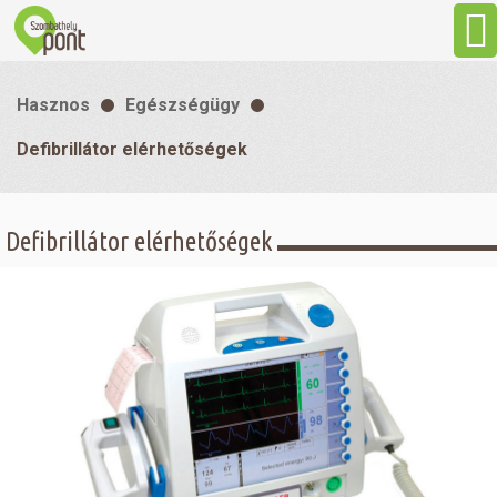
Aktuális
Hasznos
Egészségügy
Programok
Defibrillátor elérhetőségek
Látnivalók
Defibrillátor elérhetőségek
Gasztronómia
Szállás
Sport
Szabadidő