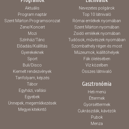
Aktuális
Nevezetes polgárok
Program naptár
Top 10 látnivaló
Szent Márton Programsorozat
Római emlékek nyomában
Zene/Koncert
Szent Márton nyomában
Mozi
Zsidó emlékek nyomában
Színház/Tánc
Tudósok, művészek nyomában
Előadás/Kiállítás
Szombathely régen és most
Gyerekeknek
Múzeumok, kiállítóhelyek
Sport
Fák ölelésében
Buli/Disco
Víz közelben
Kiemelt rendezvények
Összes látnivaló
Tanfolyam, képzés
Gasztronómia
Tábor
Egyházi, vallási
Heti menü
Egyebek
Éttermek
Ünnepek, megemlékezések
Gyorséttermek
Megyei kitekintő
Cukrászdák, kávézók
Pubok
Menza