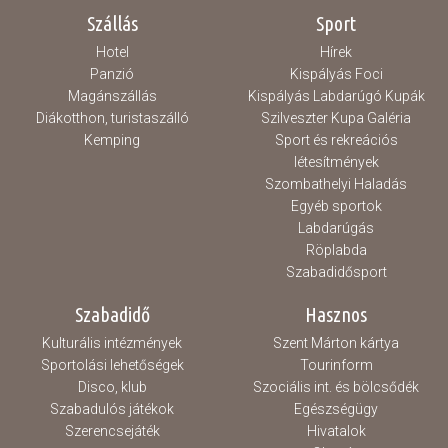
Szállás
Sport
Hotel
Hírek
Panzió
Kispályás Foci
Magánszállás
Kispályás Labdarúgó Kupák
Diákotthon, turistaszálló
Szilveszter Kupa Galéria
Kemping
Sport és rekreációs
létesítmények
Szombathelyi Haladás
Egyéb sportok
Labdarúgás
Röplabda
Szabadidősport
Szabadidő
Hasznos
Kulturális intézmények
Szent Márton kártya
Sportolási lehetőségek
Tourinform
Disco, klub
Szociális int. és bölcsődék
Szabadulós játékok
Egészségügy
Szerencsejáték
Hivatalok