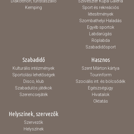
Diákotthon, turistaszálló
Szilveszter Kupa Galéria
Kemping
Sport és rekreációs
létesítmények
Szombathelyi Haladás
Egyéb sportok
Labdarúgás
Röplabda
Szabadidősport
Szabadidő
Hasznos
Kulturális intézmények
Szent Márton kártya
Sportolási lehetőségek
Tourinform
Disco, klub
Szociális int. és bölcsődék
Szabadulós játékok
Egészségügy
Szerencsejáték
Hivatalok
Oktatás
Helyszínek, szervezők
Szervezők
Helyszínek