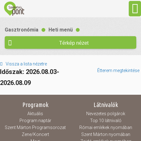
Aktuális
Gasztronómia
Heti menü
Programok
Térkép nézet
Látnivalók
Vissza a lista nézetre
Időszak: 2026.08.03-
Étterem megtekintése
Gasztronómia
2026.08.09
Szállás
Programok
Látnivalók
Aktuális
Nevezetes polgárok
Sport
Program naptár
Top 10 látnivaló
Szent Márton Programsorozat
Római emlékek nyomában
Zene/Koncert
Szent Márton nyomában
Szabadidő