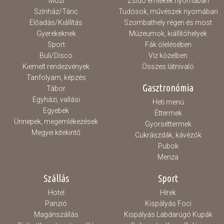
Mozi
Zsidó emlékek nyomában
Színház/Tánc
Tudósok, művészek nyomában
Hasznos
Előadás/Kiállítás
Szombathely régen és most
Gyerekeknek
Múzeumok, kiállítóhelyek
Sport
Fák ölelésében
Buli/Disco
Víz közelben
Kiemelt rendezvények
Összes látnivaló
Tanfolyam, képzés
Gasztronómia
Tábor
Egyházi, vallási
Heti menü
Egyebek
Éttermek
Ünnepek, megemlékezések
Gyorséttermek
Megyei kitekintő
Cukrászdák, kávézók
Pubok
Menza
Szállás
Sport
Hotel
Hírek
Panzió
Kispályás Foci
Magánszállás
Kispályás Labdarúgó Kupák