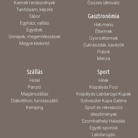
Kiemelt rendezvények
Összes látnivaló
Tanfolyam, képzés
Gasztronómia
Tábor
Egyházi, vallási
Heti menü
Egyebek
Éttermek
Ünnepek, megemlékezések
Gyorséttermek
Megyei kitekintő
Cukrászdák, kávézók
Pubok
Menza
Szállás
Sport
Hotel
Hírek
Panzió
Kispályás Foci
Magánszállás
Kispályás Labdarúgó Kupák
Diákotthon, turistaszálló
Szilveszter Kupa Galéria
Kemping
Sport és rekreációs
létesítmények
Szombathelyi Haladás
Egyéb sportok
Labdarúgás