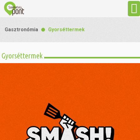
Aktuális
Gasztronómia
Gyorséttermek
Programok
Gyorséttermek
Látnivalók
Gasztronómia
Szállás
Sport
Szabadidő