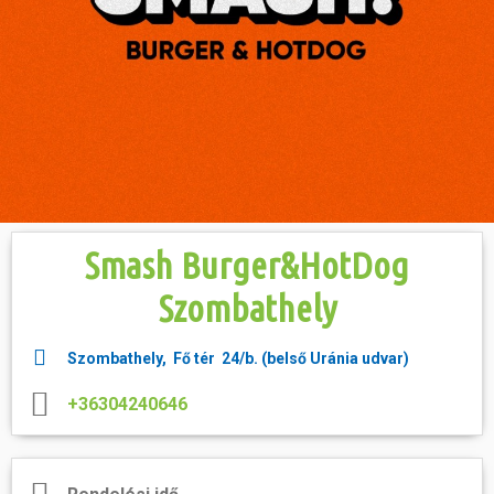
Hasznos
Smash Burger&HotDog
Szombathely
Szombathely, Fő tér 24/b. (belső Uránia udvar)
+36304240646