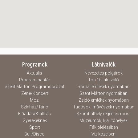
Programok
Látnivalók
Aktuális
Nevezetes polgárok
Program naptár
Top 10 látnivaló
Szent Márton Programsorozat
Római emlékek nyomában
Zene/Koncert
Szent Márton nyomában
Mozi
Zsidó emlékek nyomában
Színház/Tánc
Tudósok, művészek nyomában
Előadás/Kiállítás
Szombathely régen és most
Gyerekeknek
Múzeumok, kiállítóhelyek
Sport
Fák ölelésében
Buli/Disco
Víz közelben