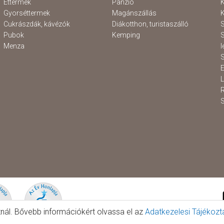
Éttermek
Panzió
K
Gyorséttermek
Magánszállás
K
Cukrászdák, kávézók
Diákotthon, turistaszálló
S
Pubok
Kemping
S
Menza
l
S
E
S
znál. Bővebb információkért olvassa el az
Adatkezelesi Tájékozt