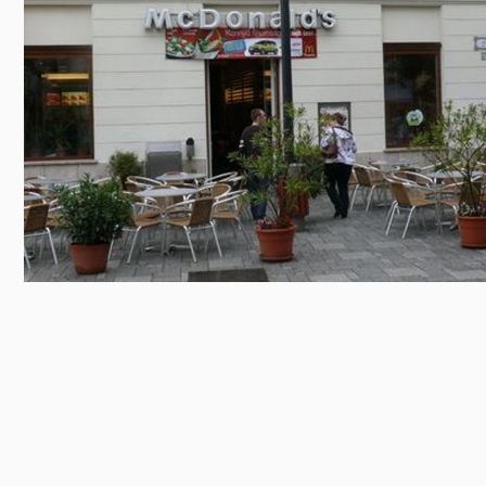
Előadás/Kiállítás
Egyéb spo
Tudóso
Gyerekeknek
nyomá
Labdarúgá
Sport
Szomba
Röplabda
most
Buli/Disco
Szabadidő
Múzeu
Kiemelt rendezvények
kiállít
Fák öl
Tanfolyam, képzés
Víz köz
Tábor
Összes látniv
Egyházi, vallási
Egyebek
Ünnepek,
megemlékezések
Megyei kitekintő