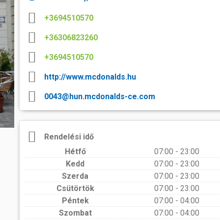
között nemzetközi mércével is...
péntek
rtok
és a velük való közös bemelegítést követően....
számára még...
Ferencváros otthonában
A Szombathelyen születet
k, művészek
+3694510570
2026.06.01 08:00
keramikusművész, Schrammel
ban
s
láthatók az egykori Éva-malomból
A K&H Női Kézilabda Liga 26. fordul
a 2025/26-os bajnoki idény utols
kiállítótérben. A művész 2019-
+36306823260
Ferencváros vendégeként léptünk pályá
ajándékozta életműve jelentős rész
thely régen és
első félidejében csapatunk fegyelmez
ezek, valamint a Herendi P
gyors támadásokkal igyekezett tart
Múzeumból letétbe...
+3694510570
tabella második helyén álló fővárosi eg
sport
mok,
http://www.mcdonalds.hu
óhelyek
0043@hun.mcdonalds-ce.com
elésében
elben
Rendelési idő
aló
Hétfő
07:00 - 23:00
Kedd
07:00 - 23:00
Szerda
07:00 - 23:00
Csütörtök
07:00 - 23:00
Péntek
07:00 - 04:00
Szombat
07:00 - 04:00