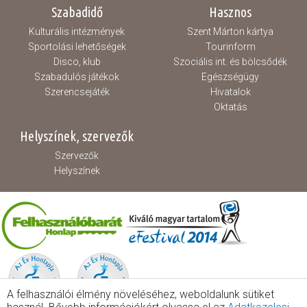
Szabadidő
Hasznos
Kulturális intézmények
Szent Márton kártya
Sportolási lehetőségek
Tourinform
Disco, klub
Szociális int. és bölcsődék
Szabadulós játékok
Egészségügy
Szerencsejáték
Hivatalok
Oktatás
Helyszínek, szervezők
Szervezők
Helyszínek
A felhasználói élmény növeléséhez, weboldalunk sütiket