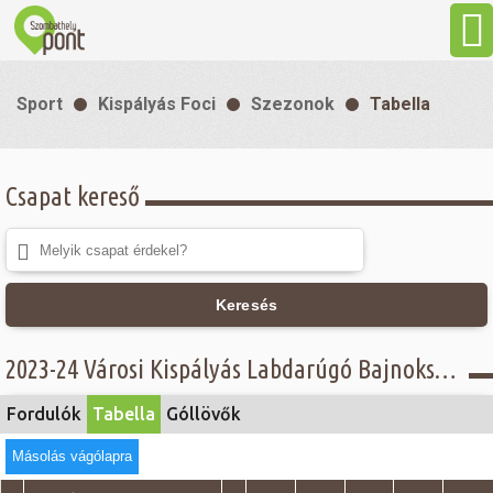
Aktuális
Sport
Kispályás Foci
Szezonok
Tabella
Programok
Csapat kereső
Látnivalók
Gasztronómia
Keresés
Szállás
2023-24 Városi Kispályás Labdarúgó Bajnokság - Tabella - IV. osztály
Sport
Fordulók
Tabella
Góllövők
Másolás vágólapra
Szabadidő