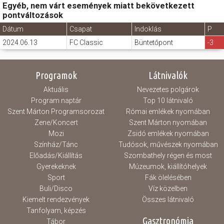
Egyéb, nem várt események miatt bekövetkezett
pontváltozások
Dátum
Csapat
Indoklás
P
2024.06.13
FC Classic
Büntetőpont
-3
Programok
Látnivalók
Aktuális
Nevezetes polgárok
Program naptár
Top 10 látnivaló
Szent Márton Programsorozat
Római emlékek nyomában
Zene/Koncert
Szent Márton nyomában
Mozi
Zsidó emlékek nyomában
Színház/Tánc
Tudósok, művészek nyomában
Előadás/Kiállítás
Szombathely régen és most
Gyerekeknek
Múzeumok, kiállítóhelyek
Sport
Fák ölelésében
Buli/Disco
Víz közelben
Kiemelt rendezvények
Összes látnivaló
Tanfolyam, képzés
Gasztronómia
Tábor