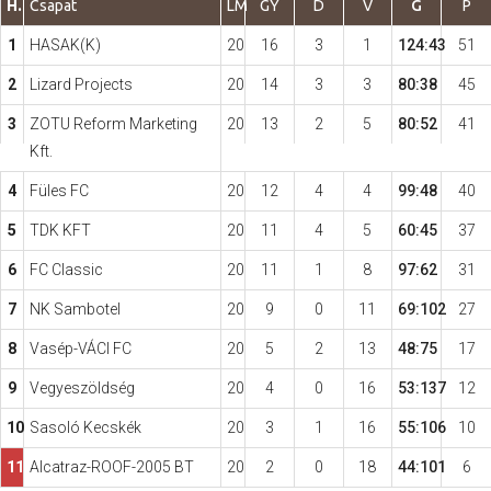
H.
Csapat
LM
GY
D
V
G
P
1
HASAK(K)
20
16
3
1
124:43
51
Hasznos
2
Lizard Projects
20
14
3
3
80:38
45
3
ZOTU Reform Marketing
20
13
2
5
80:52
41
Kft.
4
Füles FC
20
12
4
4
99:48
40
5
TDK KFT
20
11
4
5
60:45
37
6
FC Classic
20
11
1
8
97:62
31
7
NK Sambotel
20
9
0
11
69:102
27
8
Vasép-VÁCI FC
20
5
2
13
48:75
17
9
Vegyeszöldség
20
4
0
16
53:137
12
10
Sasoló Kecskék
20
3
1
16
55:106
10
11
Alcatraz-ROOF-2005 BT
20
2
0
18
44:101
6