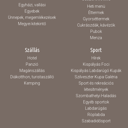
Egyházi, vallási
Heti menü
Egyebek
Éttermek
Ünnepek, megemlékezések
Gyorséttermek
Megyei kitekintő
Cukrászdák, kávézók
Pubok
Menza
Szállás
Sport
Hotel
Hírek
Panzió
Kispályás Foci
Magánszállás
Kispályás Labdarúgó Kupák
Diákotthon, turistaszálló
Szilveszter Kupa Galéria
Kemping
Sport és rekreációs
létesítmények
Szombathelyi Haladás
Egyéb sportok
Labdarúgás
Röplabda
Szabadidősport