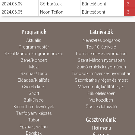
2024.05.09
Sörbarátok
Bűntető pont
-3
2024.06.05
Neon Teflon
Bűntetőpont
-3
Programok
Látnivalók
Aktuális
Nevezetes polgárok
Program naptár
Top 10 látnivaló
Szent Márton Programsorozat
Római emlékek nyomában
Zene/Koncert
Szent Márton nyomában
Mozi
Zsidó emlékek nyomában
Színház/Tánc
Tudósok, művészek nyomában
Előadás/Kiállítás
Szombathely régen és most
Gyerekeknek
Múzeumok, kiállítóhelyek
Sport
Fák ölelésében
Buli/Disco
Víz közelben
Kiemelt rendezvények
Összes látnivaló
Tanfolyam, képzés
Gasztronómia
Tábor
Egyházi, vallási
Heti menü
Egyebek
Éttermek