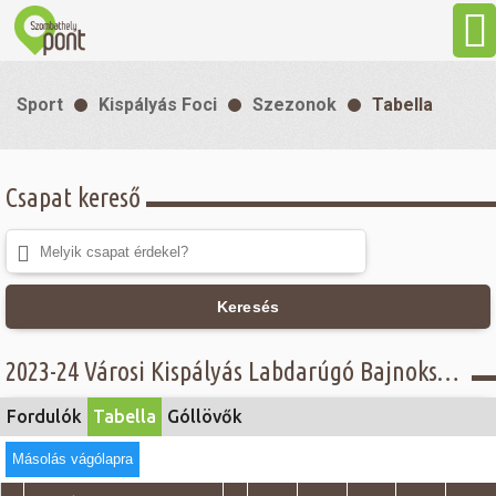
Aktuális
Sport
Kispályás Foci
Szezonok
Tabella
Programok
Csapat kereső
Látnivalók
Gasztronómia
Keresés
Szállás
2023-24 Városi Kispályás Labdarúgó Bajnokság - Tabella - III. osztály
Sport
Fordulók
Tabella
Góllövők
Másolás vágólapra
Szabadidő