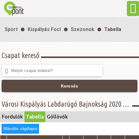
Aktuális
Sport
Kispályás Foci
Szezonok
Tabella
Programok
Csapat kereső
Látnivalók
Gasztronómia
Keresés
Szállás
Városi Kispályás Labdarúgó Bajnokság 2020 - Tabella - Senior Alsóház
Sport
Fordulók
Tabella
Góllövők
Másolás vágólapra
Szabadidő