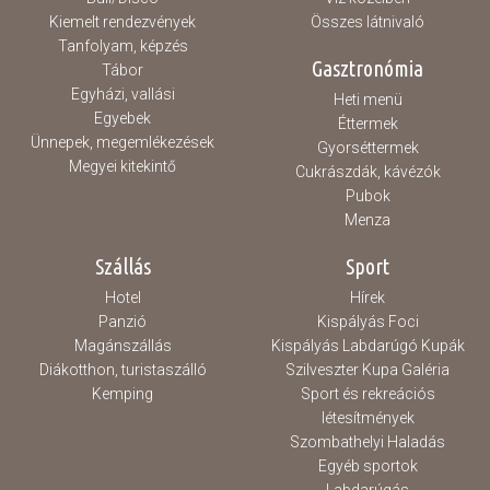
Kiemelt rendezvények
Összes látnivaló
Tanfolyam, képzés
Gasztronómia
Tábor
Egyházi, vallási
Heti menü
Egyebek
Éttermek
Ünnepek, megemlékezések
Gyorséttermek
Megyei kitekintő
Cukrászdák, kávézók
Pubok
Menza
Szállás
Sport
Hotel
Hírek
Panzió
Kispályás Foci
Magánszállás
Kispályás Labdarúgó Kupák
Diákotthon, turistaszálló
Szilveszter Kupa Galéria
Kemping
Sport és rekreációs
létesítmények
Szombathelyi Haladás
Egyéb sportok