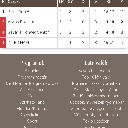
H.
Csapat
LM
GY
D
V
G
P
1
Profit-Adó Bt
6
3
2
1
15:17
11
Hasznos
2
Vörös Proletár
6
3
0
3
13:10
9
3
Savaria Honvéd Senior
6
2
2
2
14:10
8
4
INTER-HAMI
6
1
2
3
16:21
5
Programok
Látnivalók
Aktuális
Nevezetes polgárok
Program naptár
Top 10 látnivaló
Szent Márton Programsorozat
Római emlékek nyomában
Zene/Koncert
Szent Márton nyomában
Mozi
Zsidó emlékek nyomában
Színház/Tánc
Tudósok, művészek nyomában
Előadás/Kiállítás
Szombathely régen és most
Gyerekeknek
Múzeumok, kiállítóhelyek
Sport
Fák ölelésében
Buli/Disco
Víz közelben