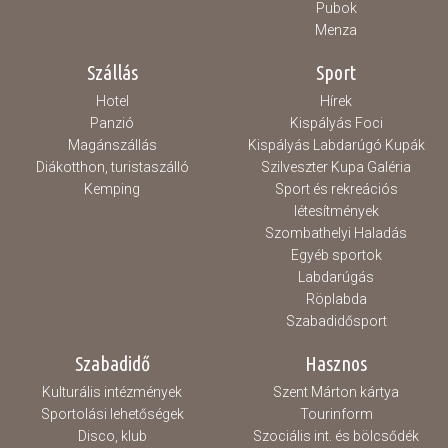
Pubok
Menza
Szállás
Sport
Hotel
Hírek
Panzió
Kispályás Foci
Magánszállás
Kispályás Labdarúgó Kupák
Diákotthon, turistaszálló
Szilveszter Kupa Galéria
Kemping
Sport és rekreációs
létesítmények
Szombathelyi Haladás
Egyéb sportok
Labdarúgás
Röplabda
Szabadidősport
Szabadidő
Hasznos
Kulturális intézmények
Szent Márton kártya
Sportolási lehetőségek
Tourinform
Disco, klub
Szociális int. és bölcsődék