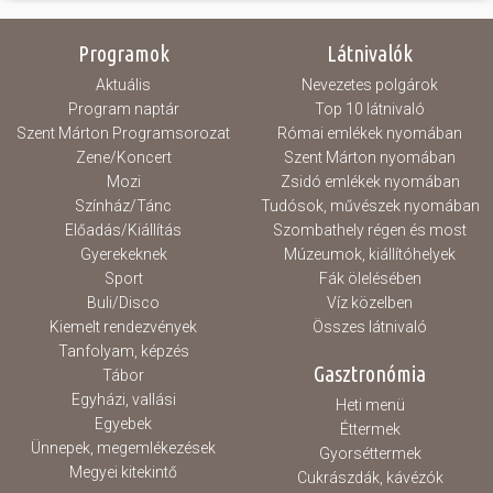
Programok
Látnivalók
Aktuális
Nevezetes polgárok
Program naptár
Top 10 látnivaló
Szent Márton Programsorozat
Római emlékek nyomában
Zene/Koncert
Szent Márton nyomában
Mozi
Zsidó emlékek nyomában
Színház/Tánc
Tudósok, művészek nyomában
Előadás/Kiállítás
Szombathely régen és most
Gyerekeknek
Múzeumok, kiállítóhelyek
Sport
Fák ölelésében
Buli/Disco
Víz közelben
Kiemelt rendezvények
Összes látnivaló
Tanfolyam, képzés
Gasztronómia
Tábor
Egyházi, vallási
Heti menü
Egyebek
Éttermek
Ünnepek, megemlékezések
Gyorséttermek
Megyei kitekintő
Cukrászdák, kávézók