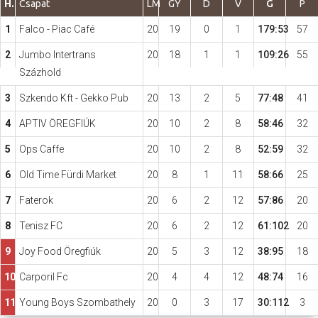
H.
Csapat
LM
GY
D
V
G
P
1
Falco - Piac Café
20
19
0
1
179:53
57
Hasznos
2
Jumbo Intertrans
20
18
1
1
109:26
55
Százhold
3
Szkendo Kft - Gekko Pub
20
13
2
5
77:48
41
4
APTIV ÖREGFIÚK
20
10
2
8
58:46
32
5
Ops Caffe
20
10
2
8
52:59
32
6
Old Time Fürdi Market
20
8
1
11
58:66
25
7
Faterok
20
6
2
12
57:86
20
8
Tenisz FC
20
6
2
12
61:102
20
9
Joy Food Öregfiúk
20
5
3
12
38:95
18
10
Carporil Fc
20
4
4
12
48:74
16
11
Young Boys Szombathely
20
0
3
17
30:112
3