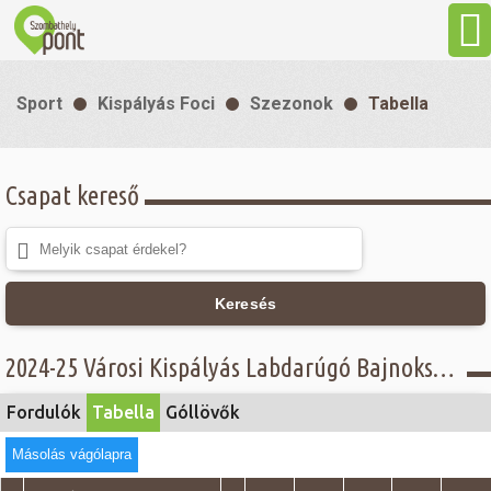
Aktuális
Sport
Kispályás Foci
Szezonok
Tabella
Programok
Csapat kereső
Látnivalók
Gasztronómia
Keresés
Szállás
2024-25 Városi Kispályás Labdarúgó Bajnokság - Tabella - Öregfiúk csoport
Sport
Fordulók
Tabella
Góllövők
Másolás vágólapra
Szabadidő