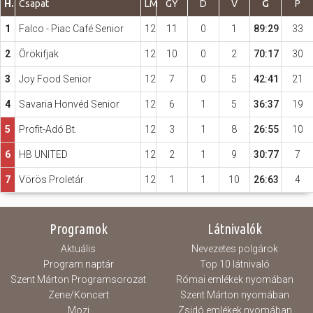
H.
Csapat
LM
GY
D
V
G
P
1
Falco - Piac Café Senior
12
11
0
1
89:29
33
Hasznos
2
Örökifjak
12
10
0
2
70:17
30
3
Joy Food Senior
12
7
0
5
42:41
21
4
Savaria Honvéd Senior
12
6
1
5
36:37
19
5
Profit-Adó Bt.
12
3
1
8
26:55
10
6
HB UNITED
12
2
1
9
30:77
7
7
Vörös Proletár
12
1
1
10
26:63
4
Programok
Látnivalók
Aktuális
Nevezetes polgárok
Program naptár
Top 10 látnivaló
Szent Márton Programsorozat
Római emlékek nyomában
Zene/Koncert
Szent Márton nyomában
Mozi
Zsidó emlékek nyomában