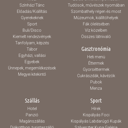
Színház/Tánc
Tudósok, művészek nyomában
Előadás/Kiállítás
Szombathely régen és most
Gyerekeknek
Múzeumok, kiállítóhelyek
Sport
Fák ölelésében
Buli/Disco
Víz közelben
Kiemelt rendezvények
Összes látnivaló
Tanfolyam, képzés
Gasztronómia
Tábor
Egyházi, vallási
Heti menü
Egyebek
Éttermek
Ünnepek, megemlékezések
Gyorséttermek
Megyei kitekintő
Cukrászdák, kávézók
Pubok
Menza
Szállás
Sport
Hotel
Hírek
Panzió
Kispályás Foci
Magánszállás
Kispályás Labdarúgó Kupák
Diákotthon, turistaszálló
Szilveszter Kupa Galéria