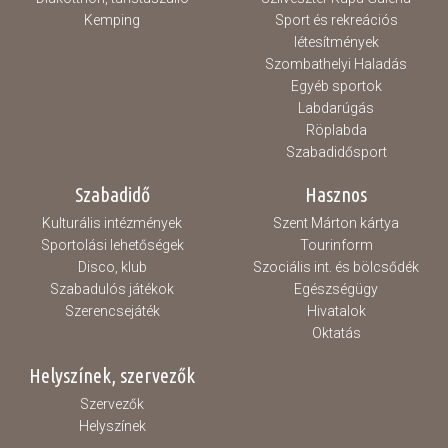
Kemping
Sport és rekreációs
létesítmények
Szombathelyi Haladás
Egyéb sportok
Labdarúgás
Röplabda
Szabadidősport
Szabadidő
Hasznos
Kulturális intézmények
Szent Márton kártya
Sportolási lehetőségek
Tourinform
Disco, klub
Szociális int. és bölcsődék
Szabadulós játékok
Egészségügy
Szerencsejáték
Hivatalok
Oktatás
Helyszínek, szervezők
Szervezők
Helyszínek