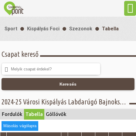
Aktuális
Sport
Kispályás Foci
Szezonok
Tabella
Programok
Csapat kereső
Látnivalók
Gasztronómia
Keresés
Szállás
2024-25 Városi Kispályás Labdarúgó Bajnokság - Tabella - Senior csoport
Sport
Fordulók
Tabella
Góllövők
Másolás vágólapra
Szabadidő