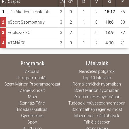
H.
Csapat
LM
GY
D
V
G
P
1
Illés Akadémia Fiatalok
3
0
1
2
15:17
35
Hasznos
2
eSport Szombathely
3
2
1
0
10:6
33
3
FocIszak FC
3
2
1
0
13:9
32
4
ATANÁCS
3
0
1
2
4:10
21
Programok
Látnivalók
Aktuális
Nevezetes polgárok
Program naptár
Top 10 látnivaló
Szent Márton Programsorozat
Római emlékek nyomában
Zene/Koncert
Szent Márton nyomában
Mozi
Zsidó emlékek nyomában
Színház/Tánc
Tudósok, művészek nyomában
Előadás/Kiállítás
Szombathely régen és most
Gyerekeknek
Múzeumok, kiállítóhelyek
Sport
Fák ölelésében
Buli/Disco
Víz közelben