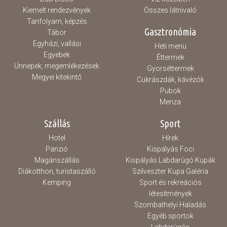
Kiemelt rendezvények
Összes látnivaló
Tanfolyam, képzés
Gasztronómia
Tábor
Egyházi, vallási
Heti menü
Egyebek
Éttermek
Ünnepek, megemlékezések
Gyorséttermek
Megyei kitekintő
Cukrászdák, kávézók
Pubok
Menza
Szállás
Sport
Hotel
Hírek
Panzió
Kispályás Foci
Magánszállás
Kispályás Labdarúgó Kupák
Diákotthon, turistaszálló
Szilveszter Kupa Galéria
Kemping
Sport és rekreációs
létesítmények
Szombathelyi Haladás
Egyéb sportok