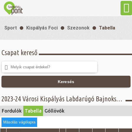
Aktuális
Sport
Kispályás Foci
Szezonok
Tabella
Programok
Csapat kereső
Látnivalók
Gasztronómia
Keresés
Szállás
2023-24 Városi Kispályás Labdarúgó Bajnokság, I. osztály rájátszás - Tabella - I. osztály Felsőház
Sport
Fordulók
Tabella
Góllövők
Másolás vágólapra
Szabadidő