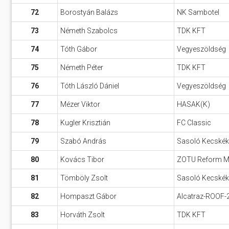
72
Borostyán Balázs
NK Sambotel
73
Németh Szabolcs
TDK KFT
74
Tóth Gábor
Vegyeszöldség
75
Németh Péter
TDK KFT
76
Tóth László Dániel
Vegyeszöldség
77
Mézer Viktor
HASAK(K)
78
Kugler Krisztián
FC Classic
79
Szabó András
Sasoló Kecskék
80
Kovács Tibor
ZOTU Reform Mar
81
Tömböly Zsolt
Sasoló Kecskék
82
Hompaszt Gábor
Alcatraz-ROOF-
83
Horváth Zsolt
TDK KFT