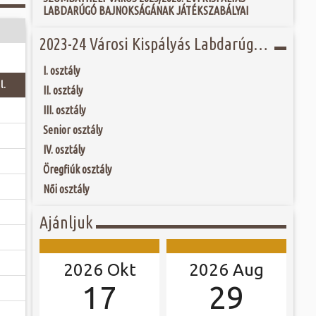
 és szombat egy új valóság...
LABDARÚGÓ BAJNOKSÁGÁNAK JÁTÉKSZABÁLYAI
Jubileumi Év óta
k fel Szombathely
ak, Európa egyik
ójában, egyben
2023-24 Városi Kispályás Labdarúgó Bajnokság
ó mérkőzésén a
ülőhelyét. Római
ra. A találkozó
i értékekről hallva,
ett játékkal és
 vagy templomuk
I. osztály
ani a lépést a
togatva...
l.
yüttessel....
II. osztály
III. osztály
Senior osztály
IV. osztály
Öregfiúk osztály
Női osztály
Ajánljuk
2026 Okt
2026 Aug
17
29