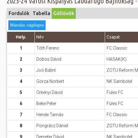
2023-24 Városi Kispályás Labdarúgó Bajnokság - G
Előadás/Kiállítás
Egyéb spo
Tudóso
Gyerekeknek
Fordulók
Tabella
Góllövők
nyomá
Labdarúgá
Sport
Másolás vágólapra
Szomba
Röplabda
most
Buli/Disco
Hely.
Név
Csapat
Szabadidő
Múzeu
1
Tóth Ferenc
FC Classic
Kiemelt rendezvények
kiállít
2
Dobos Dávid
HASAK(K)
Fák öl
Tanfolyam, képzés
3
Joó Bálint
ZOTU Reform Mar
Víz köz
Tábor
4
Gorza Norbert
NK Sambotel
Összes látniv
Egyházi, vallási
5
Örkényi Dávid
Füles FC
Egyebek
6
Beke Péter
Füles FC
Ünnepek,
7
Hende Tamás
FC Classic
megemlékezések
8
Pongrácz Dániel
ZOTU Reform Mar
Megyei kitekintő
9
Demeter Dávid
NK Sambotel