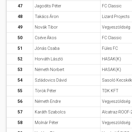
47
Jagodits Péter
FC Classic
48
Takács Áron
Lizard Projects
49
Novák Tibor
Vegyeszöldség
50
Cséve Ákos
FC Classic
51
Jónás Csaba
Füles FC
52
Horváth László
HASAK(K)
53
Németh Norbert
HASAK(K)
54
Szládovics Dávid
Sasoló Kecskék
55
Török Péter
TDK KFT
56
Németh Endre
Vegyeszöldség
57
Karáth Szabolcs
Alcatraz-ROOF-
58
Molnár Péter
Vegyeszöldség