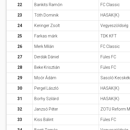
22
Bankits Ramón
FC Classic
23
Tóth Dominik
HASAK(K)
24
Keringer Zsolt
Vegyeszöldség
25
Farkas márk
TDK KFT
26
Merk Milán
FC Classic
27
Derdák Dániel
Füles FC
28
Beke Krisztián
Füles FC
29
Moór Ádám
Sasoló Kecskék
30
Pergel László
HASAK(K)
31
Borhy Szilárd
HASAK(K)
32
Janzsó Péter
ZOTU Reform Mar
33
Kiss Bálint
Füles FC