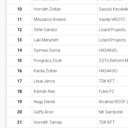
10
Horváth Zoltán
Sasoló Kecskék
11
Mészáros Roland
Vasép-VÁCI FC
12
Séfer Sándor
Lizard Projects
13
Laki Menyhért
Lizard Projects
14
Gyimesi Soma
HASAK(K)
15
Pongrácz Zsolt
ZOTU Reform Mar
16
Karda Zoltán
HASAK(K)
17
Lévai János
TDK KFT
18
Kámán Alex
Füles FC
19
Nagy Dániel
Alcatraz-ROOF-
20
Gáffy Áron
NK Sambotel
21
Horváth Tamás
TDK KFT