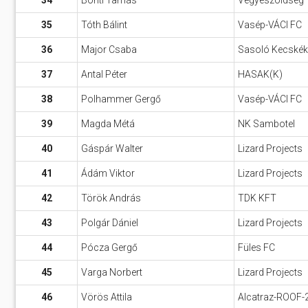
34
Bonti Tamás
Vegyeszöldség
35
Tóth Bálint
Vasép-VÁCI FC
36
Major Csaba
Sasoló Kecskék
37
Antal Péter
HASAK(K)
38
Polhammer Gergő
Vasép-VÁCI FC
39
Magda Métá
NK Sambotel
40
Gáspár Walter
Lizard Projects
41
Ádám Viktor
Lizard Projects
42
Török András
TDK KFT
43
Polgár Dániel
Lizard Projects
44
Pócza Gergő
Füles FC
45
Varga Norbert
Lizard Projects
46
Vörös Attila
Alcatraz-ROOF-