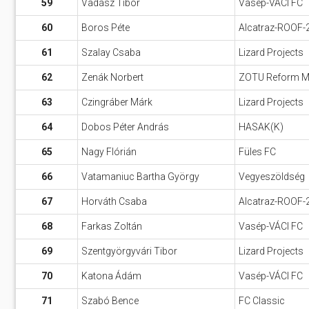
59
Vadász Tibor
Vasép-VÁCI FC
60
Boros Péte
Alcatraz-ROOF-
61
Szalay Csaba
Lizard Projects
62
Zenák Norbert
ZOTU Reform Mar
63
Czingráber Márk
Lizard Projects
64
Dobos Péter András
HASAK(K)
65
Nagy Flórián
Füles FC
66
Vatamaniuc Bartha György
Vegyeszöldség
67
Horváth Csaba
Alcatraz-ROOF-
68
Farkas Zoltán
Vasép-VÁCI FC
69
Szentgyörgyvári Tibor
Lizard Projects
70
Katona Ádám
Vasép-VÁCI FC
71
Szabó Bence
FC Classic