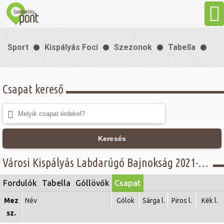
Aktuális
Sport
Kispályás Foci
Szezonok
Tabella
Programok
Csapat kereső
Látnivalók
Gasztronómia
Keresés
Szállás
Városi Kispályás Labdarúgó Bajnokság 2021-22 - A.csoport, Concordia Üzemanyagkutak Kft -
Fordulók
Tabella
Góllövők
Csapat
Sport
Mez
Név
Gólok
Sárga l.
Piros l.
Kék l.
sz.
Szabadidő