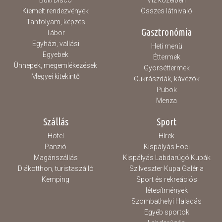
Buli/Disco
Víz közelben
Kiemelt rendezvények
Összes látnivaló
Tanfolyam, képzés
Gasztronómia
Tábor
Egyházi, vallási
Heti menü
Egyebek
Éttermek
Ünnepek, megemlékezések
Gyorséttermek
Megyei kitekintő
Cukrászdák, kávézók
Pubok
Menza
Szállás
Sport
Hotel
Hírek
Panzió
Kispályás Foci
Magánszállás
Kispályás Labdarúgó Kupák
Diákotthon, turistaszálló
Szilveszter Kupa Galéria
Kemping
Sport és rekreációs
létesítmények
Szombathelyi Haladás
Egyéb sportok