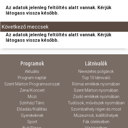
Az adatok jelenleg feltöltés alatt vannak. Kérjük
Hasznos
látogass vissza később.
Következő meccsek
Az adatok jelenleg feltöltés alatt vannak. Kérjük
látogass vissza később.
Programok
Látnivalók
Aktuális
Nevezetes polgárok
Program naptár
Top 10 látnivaló
Szent Márton Programsorozat
Római emlékek nyomában
Zene/Koncert
Szent Márton nyomában
Mozi
Zsidó emlékek nyomában
Színház/Tánc
Tudósok, művészek nyomában
Előadás/Kiállítás
Szombathely régen és most
Gyerekeknek
Múzeumok, kiállítóhelyek
Sport
Fák ölelésében