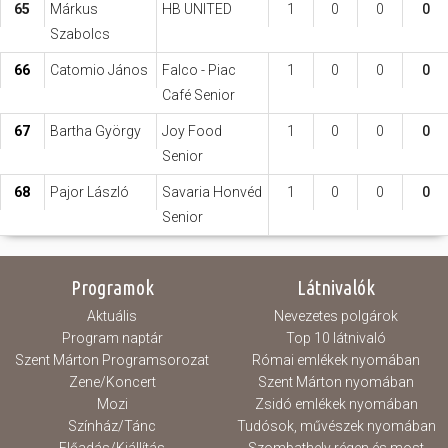
65
Márkus
HB UNITED
1
0
0
0
Szabolcs
66
Catomio János
Falco - Piac
1
0
0
0
Café Senior
67
Bartha György
Joy Food
1
0
0
0
Senior
68
Pajor László
Savaria Honvéd
1
0
0
0
Senior
Programok
Látnivalók
Aktuális
Nevezetes polgárok
Program naptár
Top 10 látnivaló
Szent Márton Programsorozat
Római emlékek nyomában
Zene/Koncert
Szent Márton nyomában
Mozi
Zsidó emlékek nyomában
Színház/Tánc
Tudósok, művészek nyomában