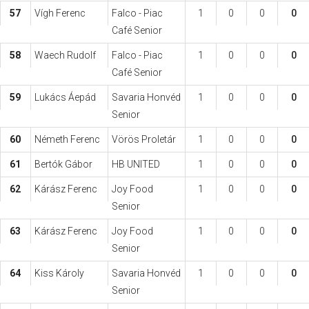
57
Vígh Ferenc
Falco - Piac
1
0
0
0
Café Senior
58
Waech Rudolf
Falco - Piac
1
0
0
0
Café Senior
59
Lukács Áepád
Savaria Honvéd
1
0
0
0
Senior
60
Németh Ferenc
Vörös Proletár
1
0
0
0
61
Bertók Gábor
HB UNITED
1
0
0
0
62
Kárász Ferenc
Joy Food
1
0
0
0
Senior
63
Kárász Ferenc
Joy Food
1
0
0
0
Senior
64
Kiss Károly
Savaria Honvéd
1
0
0
0
Senior