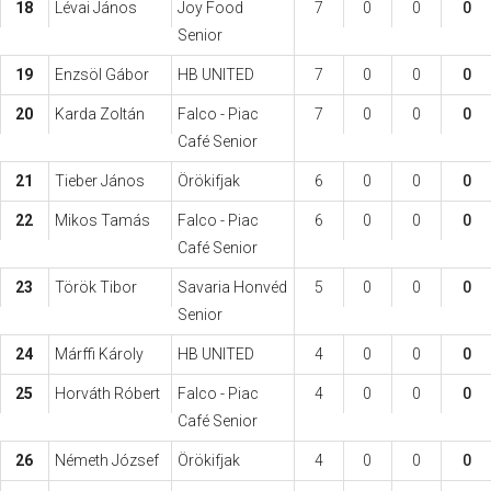
18
Lévai János
Joy Food
7
0
0
0
Senior
19
Enzsöl Gábor
HB UNITED
7
0
0
0
20
Karda Zoltán
Falco - Piac
7
0
0
0
Café Senior
21
Tieber János
Örökifjak
6
0
0
0
22
Mikos Tamás
Falco - Piac
6
0
0
0
Café Senior
23
Török Tibor
Savaria Honvéd
5
0
0
0
Senior
24
Márffi Károly
HB UNITED
4
0
0
0
25
Horváth Róbert
Falco - Piac
4
0
0
0
Café Senior
26
Németh József
Örökifjak
4
0
0
0