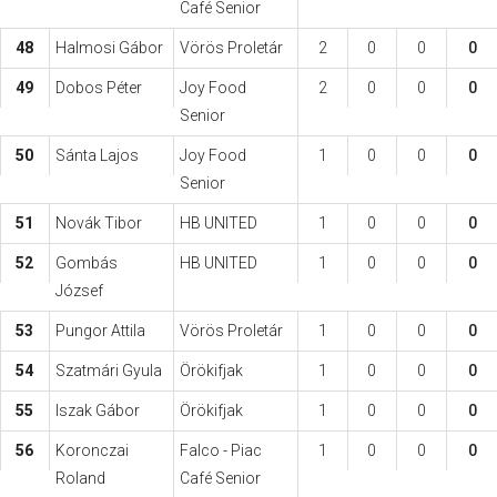
Café Senior
48
Halmosi Gábor
Vörös Proletár
2
0
0
0
49
Dobos Péter
Joy Food
2
0
0
0
Senior
50
Sánta Lajos
Joy Food
1
0
0
0
Senior
51
Novák Tibor
HB UNITED
1
0
0
0
52
Gombás
HB UNITED
1
0
0
0
József
53
Pungor Attila
Vörös Proletár
1
0
0
0
54
Szatmári Gyula
Örökifjak
1
0
0
0
55
Iszak Gábor
Örökifjak
1
0
0
0
56
Koronczai
Falco - Piac
1
0
0
0
Roland
Café Senior