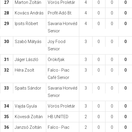
27
Marton Zoltán
Vörös Proletár
4
0
0
0
28
Kovács András
Profit-Adó Bt.
4
0
0
0
29
Ipsits Róbert
Savaria Honvéd
4
0
0
0
Senior
30
Szabó Mátyás
Joy Food
3
0
0
0
Senior
31
Jáger László
Örökifjak
3
0
0
0
32
Héra Zsolt
Falco - Piac
3
0
0
0
Café Senior
33
Spaits Sándor
Savaria Honvéd
3
0
0
0
Senior
34
Vajda Gyula
Vörös Proletár
3
0
0
0
35
Kövesdi Zoltán
HB UNITED
2
0
0
0
36
Janzsó Zoltán
Falco - Piac
2
0
0
0