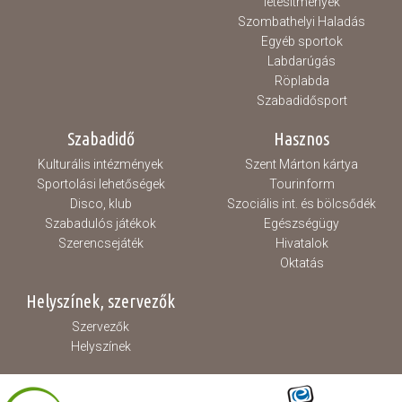
létesítmények
Szombathelyi Haladás
Egyéb sportok
Labdarúgás
Röplabda
Szabadidősport
Szabadidő
Hasznos
Kulturális intézmények
Szent Márton kártya
Sportolási lehetőségek
Tourinform
Disco, klub
Szociális int. és bölcsődék
Szabadulós játékok
Egészségügy
Szerencsejáték
Hivatalok
Oktatás
Helyszínek, szervezők
Szervezők
Helyszínek