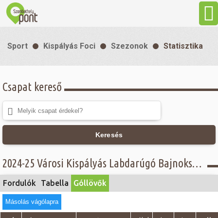
Aktuális
Sport
Kispályás Foci
Szezonok
Statisztika
Programok
Csapat kereső
Látnivalók
Gasztronómia
Keresés
Szállás
2024-25 Városi Kispályás Labdarúgó Bajnokság - Góllövő lista - Senior csoport
Sport
Fordulók
Tabella
Góllövők
Másolás vágólapra
Szabadidő