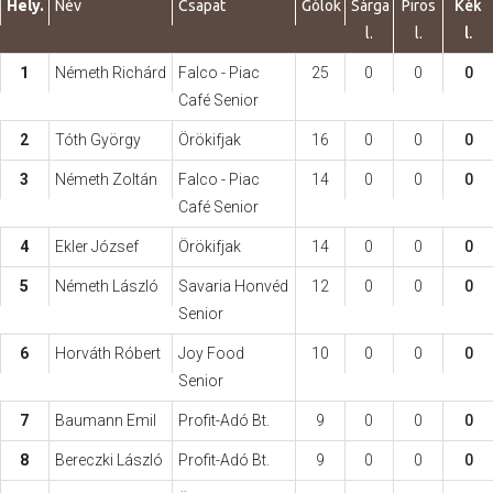
Hely.
Név
Csapat
Gólok
Sárga
Piros
Kék
l.
l.
l.
Hasznos
1
Németh Richárd
Falco - Piac
25
0
0
0
Café Senior
2
Tóth György
Örökifjak
16
0
0
0
3
Németh Zoltán
Falco - Piac
14
0
0
0
Café Senior
4
Ekler József
Örökifjak
14
0
0
0
5
Németh László
Savaria Honvéd
12
0
0
0
Senior
6
Horváth Róbert
Joy Food
10
0
0
0
Senior
7
Baumann Emil
Profit-Adó Bt.
9
0
0
0
8
Bereczki László
Profit-Adó Bt.
9
0
0
0