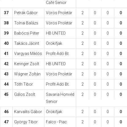
Café Senior
37
Petrák Gábor
Vörös Proletár
2
0
0
0
38
Tolnai Balázs
Vörös Proletár
2
0
0
0
39
Babócsi Péter
HB UNITED
2
0
0
0
40
Takács Jácint
Örökifjak
2
0
0
0
41
Vargyas Miklós
Profit-Adó Bt.
2
0
0
0
42
Keringer Zsolt
HB UNITED
2
0
0
0
43
Wágner Zoltán
Vörös Proletár
2
0
0
0
44
Tóth Tibor
Profit-Adó Bt.
2
0
0
0
45
Gálos Zsolt
Savaria Honvéd
2
0
0
0
Senior
46
Karvalits Gábor
Örökifjak
2
0
0
0
47
György Tibor
Falco - Piac
2
0
0
0