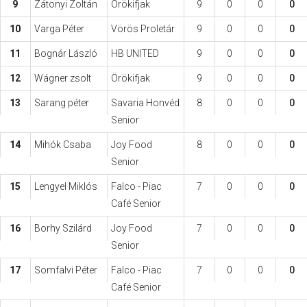
9
Zátonyi Zoltán
Örökifjak
9
0
0
0
10
Varga Péter
Vörös Proletár
9
0
0
0
11
Bognár László
HB UNITED
9
0
0
0
12
Wágner zsolt
Örökifjak
9
0
0
0
13
Sarang péter
Savaria Honvéd
8
0
0
0
Senior
14
Mihók Csaba
Joy Food
8
0
0
0
Senior
15
Lengyel Miklós
Falco - Piac
7
0
0
0
Café Senior
16
Borhy Szilárd
Joy Food
7
0
0
0
Senior
17
Somfalvi Péter
Falco - Piac
7
0
0
0
Café Senior