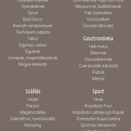
Előadás/Kiállítás
Szombathely régen és most
Gyerekeknek
Múzeumok, kiállítóhelyek
Sport
Fák ölelésében
Buli/Disco
Víz közelben
Kiemelt rendezvények
Összes látnivaló
Tanfolyam, képzés
Gasztronómia
Tábor
Egyházi, vallási
Heti menü
Egyebek
Éttermek
Ünnepek, megemlékezések
Gyorséttermek
Megyei kitekintő
Cukrászdák, kávézók
Pubok
Menza
Szállás
Sport
Hotel
Hírek
Panzió
Kispályás Foci
Magánszállás
Kispályás Labdarúgó Kupák
Diákotthon, turistaszálló
Szilveszter Kupa Galéria
Kemping
Sport és rekreációs