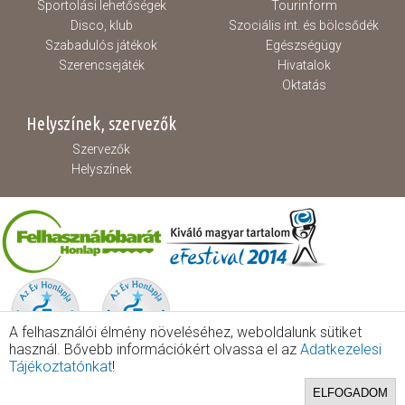
Sportolási lehetőségek
Tourinform
Disco, klub
Szociális int. és bölcsődék
Szabadulós játékok
Egészségügy
Szerencsejáték
Hivatalok
Oktatás
Helyszínek, szervezők
Szervezők
Helyszínek
A felhasználói élmény növeléséhez, weboldalunk sütiket
használ. Bővebb információkért olvassa el az
Adatkezelesi
Tájékoztatónkat
!
ELFOGADOM