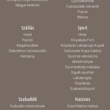
Gyorséttermek
Megyei kitekintő
Cukrászdák, kávézók
Pubok
Menza
Szállás
Sport
Hotel
Hírek
Panzió
Kispályás Foci
Magánszállás
Kispályás Labdarúgó Kupák
Diákotthon, turistaszálló
Szilveszter Kupa Galéria
Kemping
Sport és rekreációs
létesítmények
Szombathelyi Haladás
Egyéb sportok
Labdarúgás
Röplabda
Szabadidősport
Szabadidő
Hasznos
Kulturális intézmények
Szent Márton kártya