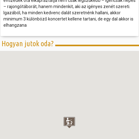
évtizedek óta elkápráztatja nem csak legszűkebb – igencsak népes
– rajongótáborát, hanem mindenkit, aki az igényes zenét szereti.
Igazából, ha minden kedvenc dalát szeretnénk hallani, akkor
minimum 3 különböző koncertet kellene tartani, de egy dal akkor is
elhangzana
Hogyan jutok oda?