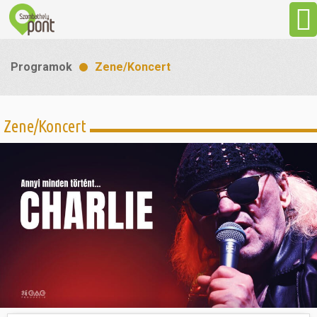
Aktuális
Programok
Zene/Koncert
Programok
Zene/Koncert
Látnivalók
Gasztronómia
Szállás
Sport
Szabadidő