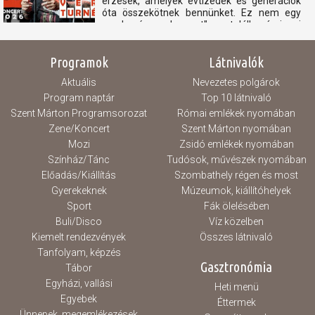
érzések, amelyek évtizedek és generációk
óta összekötnek bennünket. Ez nem egy
,,csak még egy koncert" - ez találkozás, igazi
blues. Ha eljössz, nem csak egy koncerten
leszel ott. Egy...
Programok
Látnivalók
Aktuális
Nevezetes polgárok
Program naptár
Top 10 látnivaló
Szent Márton Programsorozat
Római emlékek nyomában
Zene/Koncert
Szent Márton nyomában
Mozi
Zsidó emlékek nyomában
Színház/Tánc
Tudósok, művészek nyomában
Előadás/Kiállítás
Szombathely régen és most
Gyerekeknek
Múzeumok, kiállítóhelyek
Sport
Fák ölelésében
Buli/Disco
Víz közelben
Kiemelt rendezvények
Összes látnivaló
Tanfolyam, képzés
Gasztronómia
Tábor
Egyházi, vallási
Heti menü
Egyebek
Éttermek
Ünnepek, megemlékezések