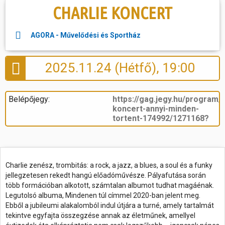
CHARLIE KONCERT
Hasznos
AGORA - Művelődési és Sportház
2025.11.24 (Hétfő), 19:00
Belépőjegy:
https://gag.jegy.hu/program/c
koncert-annyi-minden-
tortent-174992/1271168?
Charlie zenész, trombitás: a rock, a jazz, a blues, a soul és a funky
jellegzetesen rekedt hangú előadóművésze. Pályafutása során
több formációban alkotott, számtalan albumot tudhat magáénak.
Legutolsó albuma, Mindenen túl címmel 2020-ban jelent meg.
Ebből a jubileumi alakalomból indul útjára a turné, amely tartalmát
tekintve egyfajta összegzése annak az életműnek, amellyel