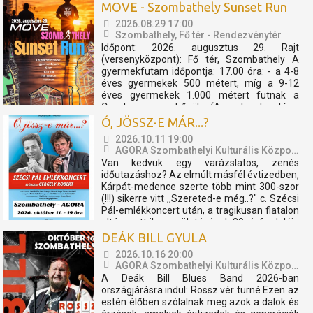
MOVE - Szombathely Sunset Run
koncertshow született. Zenekar és TBG a
megtapasztalt sikerek mentén úgy
2026.08.29 17:00
döntöttek, hogy az előadást folytatólagosan
Szombathely, Fő tér - Rendezvénytér
2026-ban is bemutatóra tűzik. A...
Időpont: 2026. augusztus 29. Rajt
(versenyközpont): Fő tér, Szombathely A
gyermekfutam időpontja: 17.00 óra: - a 4-8
éves gyermekek 500 métert, míg a 9-12
éves gyermekek 1.000 métert futnak a
Cosplay szuperhősök (Amerika kapitány,
Thor, Pókember, Venom) műsorát, és a velük
Ó, JÖSSZ-E MÁR...?
való közös bemelegítést követően....
2026.10.11 19:00
AGORA Szombathelyi Kulturális Központ
Van kedvük egy varázslatos, zenés
időutazáshoz? Az elmúlt másfél évtizedben,
Kárpát-medence szerte több mint 300-szor
(!!!) sikerre vitt ,,Szereted-e még..?" c. Szécsi
Pál-emlékkoncert után, a tragikusan fiatalon
eltávozott ikon születésének 80. évfordulója
előtt Gergely Róbert és alkotótársai új
DEÁK BILL GYULA
produkcióval...
2026.10.16 20:00
AGORA Szombathelyi Kulturális Központ
A Deák Bill Blues Band 2026-ban
országjárásra indul: Rossz vér turné Ezen az
estén élőben szólalnak meg azok a dalok és