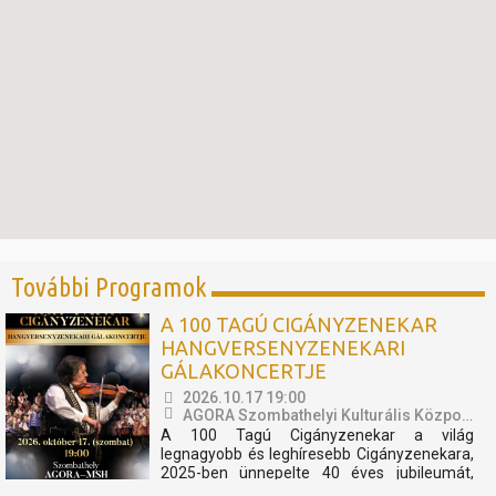
További Programok
A 100 TAGÚ CIGÁNYZENEKAR
HANGVERSENYZENEKARI
GÁLAKONCERTJE
2026.10.17 19:00
AGORA Szombathelyi Kulturális Központ
A 100 Tagú Cigányzenekar a világ
legnagyobb és leghíresebb Cigányzenekara,
2025-ben ünnepelte 40 éves jubileumát,
melynek apropóján egy fergeteges