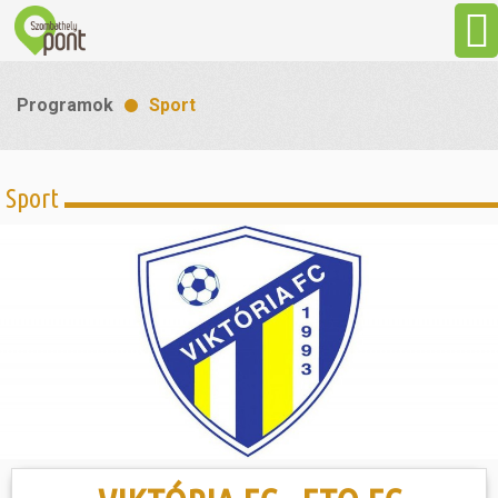
Aktuális
Programok
Sport
Programok
Sport
Látnivalók
Gasztronómia
Szállás
Sport
Szabadidő