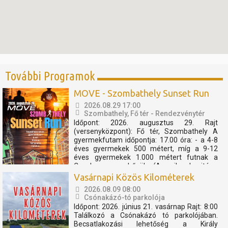
További Programok
MOVE - Szombathely Sunset Run
2026.08.29 17:00
Szombathely, Fő tér - Rendezvénytér
Időpont: 2026. augusztus 29. Rajt
(versenyközpont): Fő tér, Szombathely A
gyermekfutam időpontja: 17.00 óra: - a 4-8
éves gyermekek 500 métert, míg a 9-12
éves gyermekek 1.000 métert futnak a
Cosplay szuperhősök (Amerika kapitány,
Thor, Pókember, Venom) műsorát, és a velük
Vasárnapi Közös Kilométerek
való közös bemelegítést követően....
2026.08.09 08:00
Csónakázó-tó parkolója
Időpont: 2026. június 21. vasárnap Rajt: 8:00
Találkozó a Csónakázó tó parkolójában.
Becsatlakozási lehetőség a Király