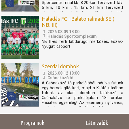
Sportcentrumnál kb. 8:20-kor. Tervezett táv:
5 km, 10 km , 15 km, 21 km Tervezett
útvonal: Szombathely - Nárai -tovább
Pornóapáti felé, féltávnál fordulással. A
Haladás FC - Balatonalmádi SE (
rövidebb távok féltávnál...
NB. III)
2026.08.09 18:00
Haladás Sportkomplexum
NB III-es férfi labdarúgó mérkőzés, Észak-
Nyugati csoport
Szerdai dombok
2026.08.12 18:00
Csónakázó tó
A Csónakázó tó parkolójából indulva futunk
egy bemelegítő kört, majd a Kilátó utcában
futunk az oladi dombon Találkozó a
Csónakázó tó parkolójában 18 órakor.
Frissítés egyénileg! Az esemény nyilvános,
szabadon megosztható, bárkit szívesen
látunk. Az eseményen résztvevők
elfogadják, hogy az eseményről...
Programok
Látnivalók