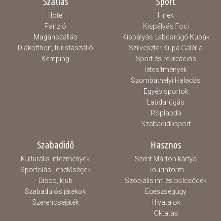
Szállás
Sport
Hotel
Hírek
Panzió
Kispályás Foci
Magánszállás
Kispályás Labdarúgó Kupák
Diákotthon, turistaszálló
Szilveszter Kupa Galéria
Kemping
Sport és rekreációs
létesítmények
Szombathelyi Haladás
Egyéb sportok
Labdarúgás
Röplabda
Szabadidősport
Szabadidő
Hasznos
Kulturális intézmények
Szent Márton kártya
Sportolási lehetőségek
Tourinform
Disco, klub
Szociális int. és bölcsődék
Szabadulós játékok
Egészségügy
Szerencsejáték
Hivatalok
Oktatás