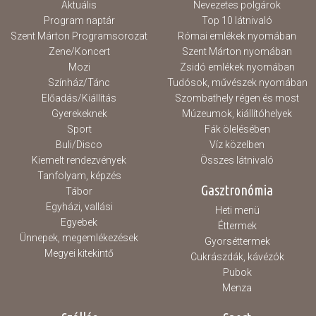
Aktuális
Nevezetes polgárok
Program naptár
Top 10 látnivaló
Szent Márton Programsorozat
Római emlékek nyomában
Zene/Koncert
Szent Márton nyomában
Mozi
Zsidó emlékek nyomában
Színház/Tánc
Tudósok, művészek nyomában
Előadás/Kiállítás
Szombathely régen és most
Gyerekeknek
Múzeumok, kiállítóhelyek
Sport
Fák ölelésében
Buli/Disco
Víz közelben
Kiemelt rendezvények
Összes látnivaló
Tanfolyam, képzés
Gasztronómia
Tábor
Egyházi, vallási
Heti menü
Egyebek
Éttermek
Ünnepek, megemlékezések
Gyorséttermek
Megyei kitekintő
Cukrászdák, kávézók
Pubok
Menza