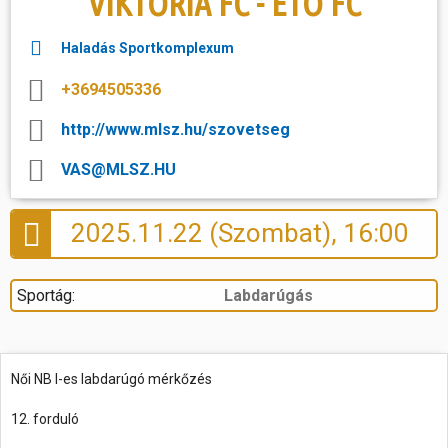
VIKTÓRIA FC - ETO FC
Hasznos
Haladás Sportkomplexum
+3694505336
http://www.mlsz.hu/szovetseg
VAS@MLSZ.HU
2025.11.22 (Szombat), 16:00
Sportág:
Labdarúgás
Női NB I-es labdarúgó mérkőzés
12. forduló