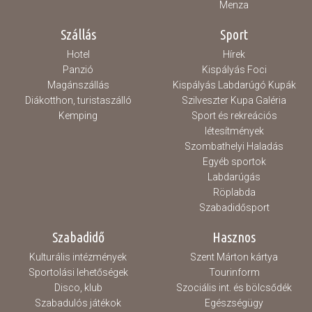
Menza
Szállás
Sport
Hotel
Hírek
Panzió
Kispályás Foci
Magánszállás
Kispályás Labdarúgó Kupák
Diákotthon, turistaszálló
Szilveszter Kupa Galéria
Kemping
Sport és rekreációs
létesítmények
Szombathelyi Haladás
Egyéb sportok
Labdarúgás
Röplabda
Szabadidősport
Szabadidő
Hasznos
Kulturális intézmények
Szent Márton kártya
Sportolási lehetőségek
Tourinform
Disco, klub
Szociális int. és bölcsődék
Szabadulós játékok
Egészségügy