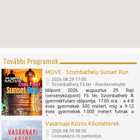
További Programok
MOVE - Szombathely Sunset Run
2026.08.29 17:00
Szombathely, Fő tér - Rendezvénytér
Időpont: 2026. augusztus 29. Rajt
(versenyközpont): Fő tér, Szombathely A
gyermekfutam időpontja: 17.00 óra: - a 4-8
éves gyermekek 500 métert, míg a 9-12
éves gyermekek 1.000 métert futnak a
Cosplay szuperhősök (Amerika kapitány,
Thor, Pókember, Venom) műsorát, és a velük
Vasárnapi Közös Kilométerek
való közös bemelegítést követően....
2026.08.09 08:00
Csónakázó-tó parkolója