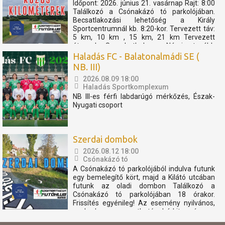
Időpont: 2026. június 21. vasárnap Rajt: 8:00
Találkozó a Csónakázó tó parkolójában.
Becsatlakozási lehetőség a Király
Sportcentrumnál kb. 8:20-kor. Tervezett táv:
5 km, 10 km , 15 km, 21 km Tervezett
útvonal: Szombathely - Nárai -tovább
Pornóapáti felé, féltávnál fordulással. A
Haladás FC - Balatonalmádi SE (
rövidebb távok féltávnál...
NB. III)
2026.08.09 18:00
Haladás Sportkomplexum
NB III-es férfi labdarúgó mérkőzés, Észak-
Nyugati csoport
Szerdai dombok
2026.08.12 18:00
Csónakázó tó
A Csónakázó tó parkolójából indulva futunk
egy bemelegítő kört, majd a Kilátó utcában
futunk az oladi dombon Találkozó a
Csónakázó tó parkolójában 18 órakor.
Frissítés egyénileg! Az esemény nyilvános,
szabadon megosztható, bárkit szívesen
látunk. Az eseményen résztvevők