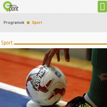
Aktuális
Programok
Sport
Programok
Sport
Látnivalók
Gasztronómia
Szállás
Sport
Szabadidő