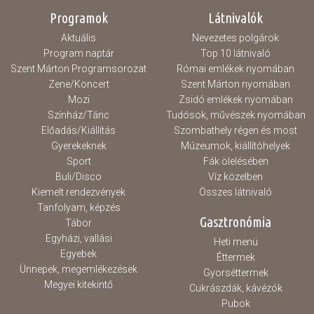
elfogadják, hogy az eseményről...
Programok
Látnivalók
Aktuális
Nevezetes polgárok
Program naptár
Top 10 látnivaló
Szent Márton Programsorozat
Római emlékek nyomában
Zene/Koncert
Szent Márton nyomában
Mozi
Zsidó emlékek nyomában
Színház/Tánc
Tudósok, művészek nyomában
Előadás/Kiállítás
Szombathely régen és most
Gyerekeknek
Múzeumok, kiállítóhelyek
Sport
Fák ölelésében
Buli/Disco
Víz közelben
Kiemelt rendezvények
Összes látnivaló
Tanfolyam, képzés
Gasztronómia
Tábor
Egyházi, vallási
Heti menü
Egyebek
Éttermek
Ünnepek, megemlékezések
Gyorséttermek
Megyei kitekintő
Cukrászdák, kávézók
Pubok