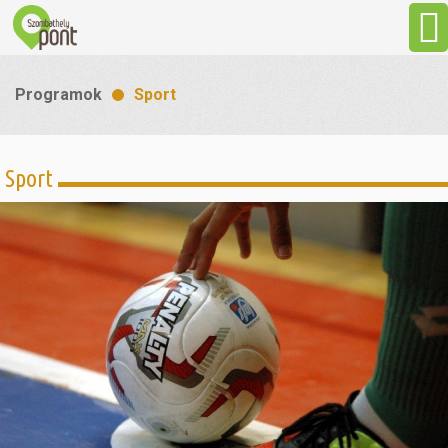
Aktuális
Programok
Sport
Programok
Sport
Látnivalók
Gasztronómia
Szállás
Sport
Szabadidő