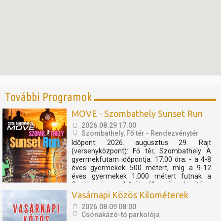
További Programok
MOVE - Szombathely Sunset Run
2026.08.29 17:00
Szombathely, Fő tér - Rendezvénytér
Időpont: 2026. augusztus 29. Rajt
(versenyközpont): Fő tér, Szombathely A
gyermekfutam időpontja: 17.00 óra: - a 4-8
éves gyermekek 500 métert, míg a 9-12
éves gyermekek 1.000 métert futnak a
Cosplay szuperhősök (Amerika kapitány,
Thor, Pókember, Venom) műsorát, és a velük
Vasárnapi Közös Kilométerek
való közös bemelegítést követően....
2026.08.09 08:00
Csónakázó-tó parkolója