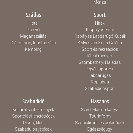
Menza
Szállás
Sport
Hotel
Hírek
Panzió
Kispályás Foci
Magánszállás
Kispályás Labdarúgó Kupák
Diákotthon, turistaszálló
Szilveszter Kupa Galéria
Kemping
Sport és rekreációs
létesítmények
Szombathelyi Haladás
Egyéb sportok
Labdarúgás
Röplabda
Szabadidősport
Szabadidő
Hasznos
Kulturális intézmények
Szent Márton kártya
Sportolási lehetőségek
Tourinform
Disco, klub
Szociális int. és bölcsődék
Szabadulós játékok
Egészségügy