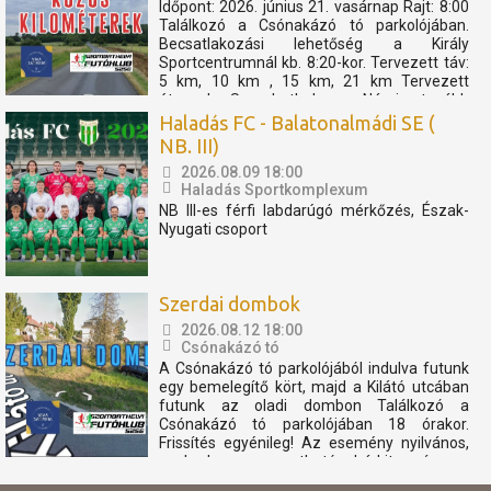
Időpont: 2026. június 21. vasárnap Rajt: 8:00
Találkozó a Csónakázó tó parkolójában.
Becsatlakozási lehetőség a Király
Sportcentrumnál kb. 8:20-kor. Tervezett táv:
5 km, 10 km , 15 km, 21 km Tervezett
útvonal: Szombathely - Nárai -tovább
Pornóapáti felé, féltávnál fordulással. A
Haladás FC - Balatonalmádi SE (
rövidebb távok féltávnál...
NB. III)
2026.08.09 18:00
Haladás Sportkomplexum
NB III-es férfi labdarúgó mérkőzés, Észak-
Nyugati csoport
Szerdai dombok
2026.08.12 18:00
Csónakázó tó
A Csónakázó tó parkolójából indulva futunk
egy bemelegítő kört, majd a Kilátó utcában
futunk az oladi dombon Találkozó a
Csónakázó tó parkolójában 18 órakor.
Frissítés egyénileg! Az esemény nyilvános,
szabadon megosztható, bárkit szívesen
látunk. Az eseményen résztvevők