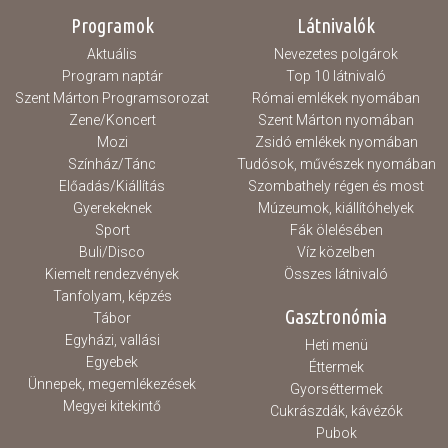
elfogadják, hogy az eseményről...
Programok
Látnivalók
Aktuális
Nevezetes polgárok
Program naptár
Top 10 látnivaló
Szent Márton Programsorozat
Római emlékek nyomában
Zene/Koncert
Szent Márton nyomában
Mozi
Zsidó emlékek nyomában
Színház/Tánc
Tudósok, művészek nyomában
Előadás/Kiállítás
Szombathely régen és most
Gyerekeknek
Múzeumok, kiállítóhelyek
Sport
Fák ölelésében
Buli/Disco
Víz közelben
Kiemelt rendezvények
Összes látnivaló
Tanfolyam, képzés
Gasztronómia
Tábor
Egyházi, vallási
Heti menü
Egyebek
Éttermek
Ünnepek, megemlékezések
Gyorséttermek
Megyei kitekintő
Cukrászdák, kávézók
Pubok