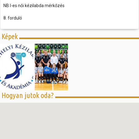
NB I-es női kézilabda mérkőzés
8. forduló
Képek
Hogyan jutok oda?