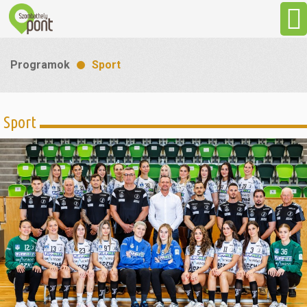
Aktuális
Programok
Sport
Programok
Sport
Látnivalók
Gasztronómia
Szállás
Sport
Szabadidő