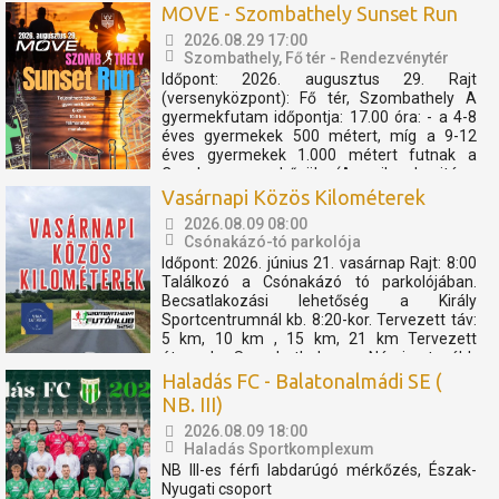
MOVE - Szombathely Sunset Run
2026.08.29 17:00
Szombathely, Fő tér - Rendezvénytér
Időpont: 2026. augusztus 29. Rajt
(versenyközpont): Fő tér, Szombathely A
gyermekfutam időpontja: 17.00 óra: - a 4-8
éves gyermekek 500 métert, míg a 9-12
éves gyermekek 1.000 métert futnak a
Cosplay szuperhősök (Amerika kapitány,
Thor, Pókember, Venom) műsorát, és a velük
Vasárnapi Közös Kilométerek
való közös bemelegítést követően....
2026.08.09 08:00
Csónakázó-tó parkolója
Időpont: 2026. június 21. vasárnap Rajt: 8:00
Találkozó a Csónakázó tó parkolójában.
Becsatlakozási lehetőség a Király
Sportcentrumnál kb. 8:20-kor. Tervezett táv:
5 km, 10 km , 15 km, 21 km Tervezett
útvonal: Szombathely - Nárai -tovább
Pornóapáti felé, féltávnál fordulással. A
Haladás FC - Balatonalmádi SE (
rövidebb távok féltávnál...
NB. III)
2026.08.09 18:00
Haladás Sportkomplexum
NB III-es férfi labdarúgó mérkőzés, Észak-
Nyugati csoport