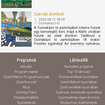
Szerdai dombok
2026.08.12 18:00
Csónakázó tó
A Csónakázó tó parkolójából indulva futunk
egy bemelegítő kört, majd a Kilátó utcában
futunk az oladi dombon Találkozó a
Csónakázó tó parkolójában 18 órakor.
Frissítés egyénileg! Az esemény nyilvános,
szabadon megosztható, bárkit szívesen
látunk. Az eseményen résztvevők
elfogadják, hogy az eseményről...
Programok
Látnivalók
Aktuális
Nevezetes polgárok
Program naptár
Top 10 látnivaló
Szent Márton Programsorozat
Római emlékek nyomában
Zene/Koncert
Szent Márton nyomában
Mozi
Zsidó emlékek nyomában
Színház/Tánc
Tudósok, művészek nyomában
Előadás/Kiállítás
Szombathely régen és most
Gyerekeknek
Múzeumok, kiállítóhelyek