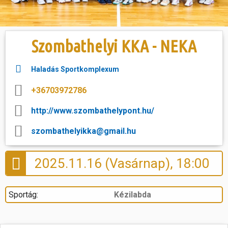
Hasznos
Szombathelyi KKA - NEKA
Haladás Sportkomplexum
+36703972786
http://www.szombathelypont.hu/
szombathelyikka@gmail.hu
2025.11.16 (Vasárnap), 18:00
Sportág:
Kézilabda