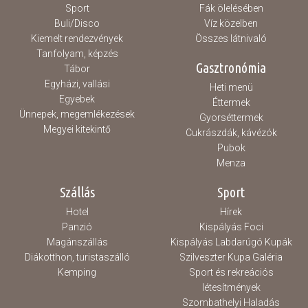
Sport
Fák ölelésében
Buli/Disco
Víz közelben
Kiemelt rendezvények
Összes látnivaló
Tanfolyam, képzés
Gasztronómia
Tábor
Egyházi, vallási
Heti menü
Egyebek
Éttermek
Ünnepek, megemlékezések
Gyorséttermek
Megyei kitekintő
Cukrászdák, kávézók
Pubok
Menza
Szállás
Sport
Hotel
Hírek
Panzió
Kispályás Foci
Magánszállás
Kispályás Labdarúgó Kupák
Diákotthon, turistaszálló
Szilveszter Kupa Galéria
Kemping
Sport és rekreációs
létesítmények
Szombathelyi Haladás