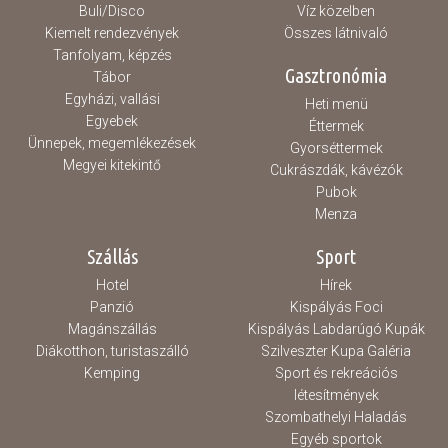
Buli/Disco
Víz közelben
Kiemelt rendezvények
Összes látnivaló
Tanfolyam, képzés
Gasztronómia
Tábor
Egyházi, vallási
Heti menü
Egyebek
Éttermek
Ünnepek, megemlékezések
Gyorséttermek
Megyei kitekintő
Cukrászdák, kávézók
Pubok
Menza
Szállás
Sport
Hotel
Hírek
Panzió
Kispályás Foci
Magánszállás
Kispályás Labdarúgó Kupák
Diákotthon, turistaszálló
Szilveszter Kupa Galéria
Kemping
Sport és rekreációs
létesítmények
Szombathelyi Haladás
Egyéb sportok