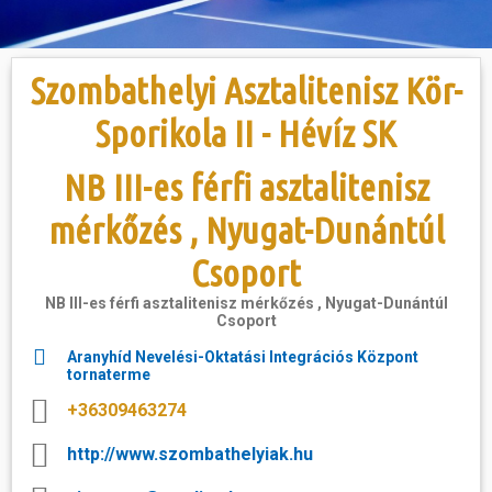
Hasznos
Szombathelyi Asztalitenisz Kör-
Sporikola II - Hévíz SK
NB III-es férfi asztalitenisz
mérkőzés , Nyugat-Dunántúl
Csoport
NB III-es férfi asztalitenisz mérkőzés , Nyugat-Dunántúl
Csoport
Aranyhíd Nevelési-Oktatási Integrációs Központ
tornaterme
+36309463274
http://www.szombathelyiak.hu