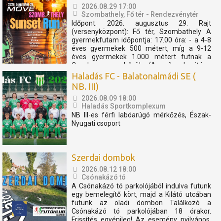
2026.08.29 17:00
Szombathely, Fő tér - Rendezvénytér
Időpont: 2026. augusztus 29. Rajt
(versenyközpont): Fő tér, Szombathely A
gyermekfutam időpontja: 17.00 óra: - a 4-8
éves gyermekek 500 métert, míg a 9-12
éves gyermekek 1.000 métert futnak a
Cosplay szuperhősök (Amerika kapitány,
Thor, Pókember, Venom) műsorát, és a velük
Haladás FC - Balatonalmádi SE (
való közös bemelegítést követően....
NB. III)
2026.08.09 18:00
Haladás Sportkomplexum
NB III-es férfi labdarúgó mérkőzés, Észak-
Nyugati csoport
Szerdai dombok
2026.08.12 18:00
Csónakázó tó
A Csónakázó tó parkolójából indulva futunk
egy bemelegítő kört, majd a Kilátó utcában
futunk az oladi dombon Találkozó a
Csónakázó tó parkolójában 18 órakor.
Frissítés egyénileg! Az esemény nyilvános,