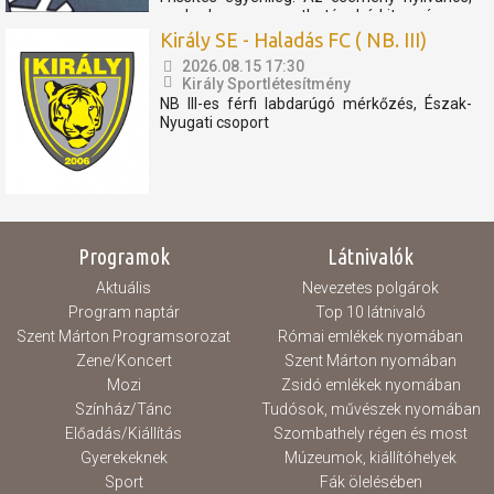
szabadon megosztható, bárkit szívesen
látunk. Az eseményen résztvevők
Király SE - Haladás FC ( NB. III)
elfogadják, hogy az eseményről...
2026.08.15 17:30
Király Sportlétesítmény
NB III-es férfi labdarúgó mérkőzés, Észak-
Nyugati csoport
Programok
Látnivalók
Aktuális
Nevezetes polgárok
Program naptár
Top 10 látnivaló
Szent Márton Programsorozat
Római emlékek nyomában
Zene/Koncert
Szent Márton nyomában
Mozi
Zsidó emlékek nyomában
Színház/Tánc
Tudósok, művészek nyomában
Előadás/Kiállítás
Szombathely régen és most
Gyerekeknek
Múzeumok, kiállítóhelyek
Sport
Fák ölelésében