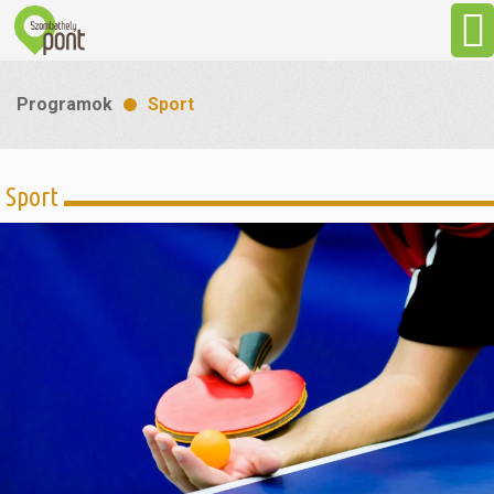
Aktuális
Programok
Sport
Programok
Sport
Látnivalók
Gasztronómia
Szállás
Sport
Szabadidő