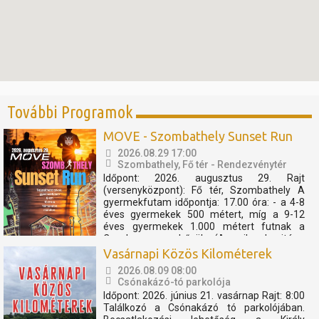
További Programok
MOVE - Szombathely Sunset Run
2026.08.29 17:00
Szombathely, Fő tér - Rendezvénytér
Időpont: 2026. augusztus 29. Rajt
(versenyközpont): Fő tér, Szombathely A
gyermekfutam időpontja: 17.00 óra: - a 4-8
éves gyermekek 500 métert, míg a 9-12
éves gyermekek 1.000 métert futnak a
Cosplay szuperhősök (Amerika kapitány,
Thor, Pókember, Venom) műsorát, és a velük
Vasárnapi Közös Kilométerek
való közös bemelegítést követően....
2026.08.09 08:00
Csónakázó-tó parkolója
Időpont: 2026. június 21. vasárnap Rajt: 8:00
Találkozó a Csónakázó tó parkolójában.