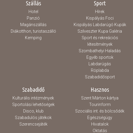
Szállás
Sport
Hotel
Hírek
Panzió
Kispályás Foci
Magánszállás
Kispályás Labdarúgó Kupák
Diákotthon, turistaszálló
Szilveszter Kupa Galéria
Kemping
Sport és rekreációs
létesítmények
Szombathelyi Haladás
Egyéb sportok
Labdarúgás
Röplabda
Szabadidősport
Szabadidő
Hasznos
Kulturális intézmények
Szent Márton kártya
Sportolási lehetőségek
Tourinform
Disco, klub
Szociális int. és bölcsődék
Szabadulós játékok
Egészségügy
Szerencsejáték
Hivatalok
Oktatás