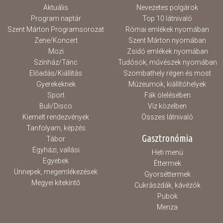
Aktuális
Nevezetes polgárok
Program naptár
Top 10 látnivaló
Szent Márton Programsorozat
Római emlékek nyomában
Zene/Koncert
Szent Márton nyomában
Mozi
Zsidó emlékek nyomában
Színház/Tánc
Tudósok, művészek nyomában
Előadás/Kiállítás
Szombathely régen és most
Gyerekeknek
Múzeumok, kiállítóhelyek
Sport
Fák ölelésében
Buli/Disco
Víz közelben
Kiemelt rendezvények
Összes látnivaló
Tanfolyam, képzés
Gasztronómia
Tábor
Egyházi, vallási
Heti menü
Egyebek
Éttermek
Ünnepek, megemlékezések
Gyorséttermek
Megyei kitekintő
Cukrászdák, kávézók
Pubok
Menza