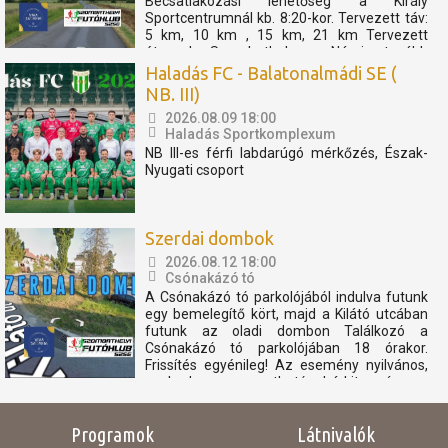
Becsatlakozási lehetőség a Király
Sportcentrumnál kb. 8:20-kor. Tervezett táv:
5 km, 10 km , 15 km, 21 km Tervezett
útvonal: Szombathely - Nárai -tovább
Pornóapáti felé, féltávnál fordulással. A
Haladás FC - Balatonalmádi SE (
rövidebb távok féltávnál...
NB. III)
2026.08.09 18:00
Haladás Sportkomplexum
NB III-es férfi labdarúgó mérkőzés, Észak-
Nyugati csoport
Szerdai dombok
2026.08.12 18:00
Csónakázó tó
A Csónakázó tó parkolójából indulva futunk
egy bemelegítő kört, majd a Kilátó utcában
futunk az oladi dombon Találkozó a
Csónakázó tó parkolójában 18 órakor.
Frissítés egyénileg! Az esemény nyilvános,
szabadon megosztható, bárkit szívesen
látunk. Az eseményen résztvevők
elfogadják, hogy az eseményről...
Programok
Látnivalók