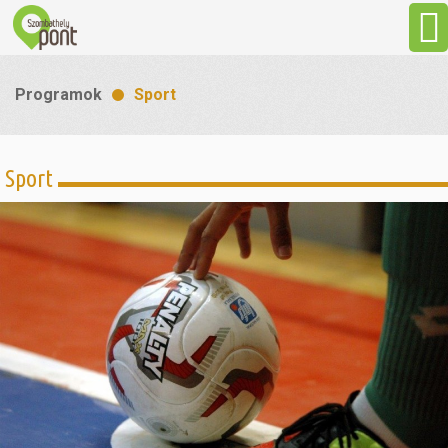
Aktuális
Programok
Sport
Programok
Sport
Látnivalók
Gasztronómia
Szállás
Sport
Szabadidő