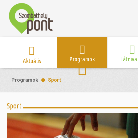
Programok
Látniva
Aktuális
Program naptár
Hírek
Neveze
Programok
Sport
Top 10 
Szent Márton
Kispályás 
Programsorozat
Kispályás
Római 
Zene/Koncert
Kupák
nyomá
Sport
Mozi
Sport és r
Szent 
létesítmé
nyomá
Színház/Tánc
Szombathe
Zsidó 
nyomá