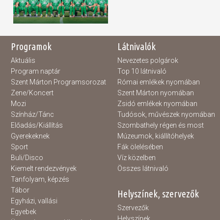
Programok
Látnivalók
Aktuális
Nevezetes polgárok
Program naptár
Top 10 látnivaló
Szent Márton Programsorozat
Római emlékek nyomában
Zene/Koncert
Szent Márton nyomában
Mozi
Zsidó emlékek nyomában
Színház/Tánc
Tudósok, művészek nyomában
Előadás/Kiállítás
Szombathely régen és most
Gyerekeknek
Múzeumok, kiállítóhelyek
Sport
Fák ölelésében
Buli/Disco
Víz közelben
Kiemelt rendezvények
Összes látnivaló
Tanfolyam, képzés
Tábor
Helyszínek, szervezők
Egyházi, vallási
Szervezők
Egyebek
Helyszínek