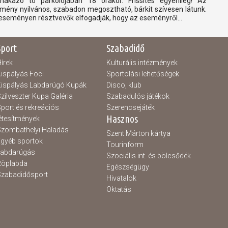
nakázó tó parkolójában 18 órakor. Frissítés egyénileg! Az
mény nyilvános, szabadon megosztható, bárkit szívesen látunk.
eseményen résztvevők elfogadják, hogy az eseményről...
Sport
Szabadidő
írek
Kulturális intézmények
ispályás Foci
Sportolási lehetőségek
ispályás Labdarúgó Kupák
Disco, klub
zilveszter Kupa Galéria
Szabadulós játékok
port és rekreációs
Szerencsejáték
Hasznos
étesítmények
zombathelyi Haladás
Szent Márton kártya
gyéb sportok
Tourinform
Labdarúgás
Szociális int. és bölcsődék
Röplabda
Egészségügy
zabadidősport
Hivatalok
Oktatás