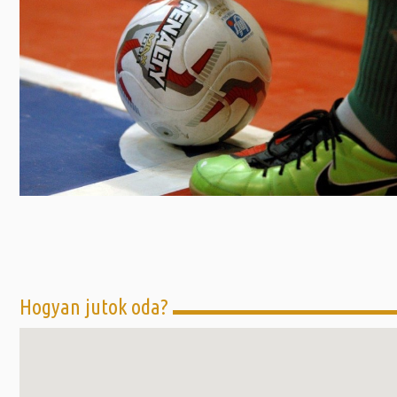
Előadás/Kiállítás
Egyéb spo
Tudóso
Gyerekeknek
nyomá
Labdarúgá
Sport
Szomba
Röplabda
most
Buli/Disco
Szabadidő
Múzeu
Kiemelt rendezvények
kiállít
Fák öl
Tanfolyam, képzés
Víz köz
Tábor
Összes látniv
Egyházi, vallási
Egyebek
Hogyan jutok oda?
Ünnepek,
megemlékezések
Megyei kitekintő