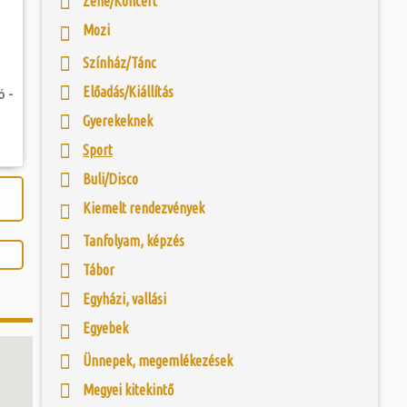
Zene/Koncert
 és szombat egy új valóság...
nelmi Témapark a
Mozi
 elterülő bemutató-
sz. I. századi római
ójában, egyben
ó mérkőzésén a
egy eredeti források
Színház/Tánc
ra. A találkozó
 és a városalapítás
ett játékkal és
 Legio Egyesület
Előadás/Kiállítás
ó -
ani a lépést a
yüttessel....
Gyerekeknek
Sport
Buli/Disco
Kiemelt rendezvények
Tanfolyam, képzés
Tábor
Egyházi, vallási
Egyebek
Ünnepek, megemlékezések
Megyei kitekintő