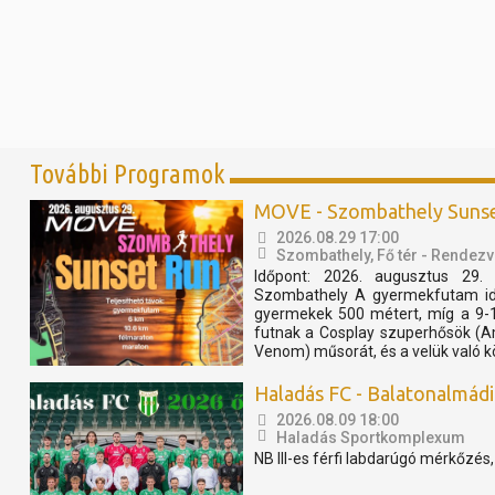
További Programok
MOVE - Szombathely Suns
2026.08.29 17:00
Szombathely, Fő tér - Rendezv
Időpont: 2026. augusztus 29. 
Szombathely A gyermekfutam idő
gyermekek 500 métert, míg a 9-
futnak a Cosplay szuperhősök (A
Venom) műsorát, és a velük való k
Haladás FC - Balatonalmádi S
2026.08.09 18:00
Haladás Sportkomplexum
NB III-es férfi labdarúgó mérkőzés