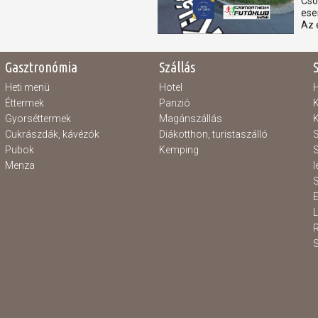
Csó
ese
Az 
Gasztronómia
Szállás
Heti menü
Hotel
H
Éttermek
Panzió
K
Gyorséttermek
Magánszállás
K
Cukrászdák, kávézók
Diákotthon, turistaszálló
S
Pubok
Kemping
S
Menza
l
S
E
S