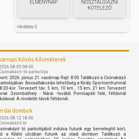
ÉLMÉNYNAP
NOSZTALGIÁZNI
KÖTELEZŐ
Hirdetés
sárnapi Közös Kilométerek
2026.08.09 08:00
Csónakázó-tó parkolója
pont: 2026. június 21. vasárnap Rajt: 8:00 Találkozó a Csónakázó
parkolójában. Becsatlakozási lehetőség a Király Sportcentrumnál
 8:20-kor. Tervezett táv: 5 km, 10 km , 15 km, 21 km Tervezett
onal: Szombathely - Nárai -tovább Pornóapáti felé, féltávnál
dulással. A rövidebb távok féltávnál...
erdai dombok
2026.08.12 18:00
Csónakázó tó
sónakázó tó parkolójából indulva futunk egy bemelegítő kört,
d a Kilátó utcában futunk az oladi dombon Találkozó a