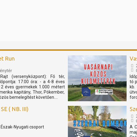
et Run
Va
énytér
Rajt (versenyközpont): Fő tér,
Idő
pontja: 17.00 óra: - a 4-8 éves
tó 
12 éves gyermekek 1.000 métert
kb.
merika kapitány, Thor, Pókember,
útv
özös bemelegítést követően....
for
E ( NB. III)
Sz
, Észak-Nyugati csoport
A C
maj