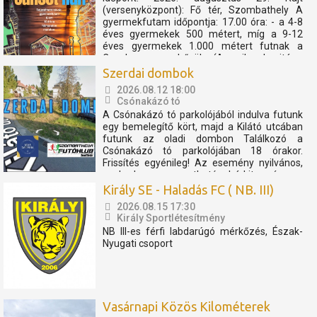
(versenyközpont): Fő tér, Szombathely A
gyermekfutam időpontja: 17.00 óra: - a 4-8
éves gyermekek 500 métert, míg a 9-12
éves gyermekek 1.000 métert futnak a
Cosplay szuperhősök (Amerika kapitány,
Thor, Pókember, Venom) műsorát, és a velük
Szerdai dombok
való közös bemelegítést követően....
2026.08.12 18:00
Csónakázó tó
A Csónakázó tó parkolójából indulva futunk
egy bemelegítő kört, majd a Kilátó utcában
futunk az oladi dombon Találkozó a
Csónakázó tó parkolójában 18 órakor.
Frissítés egyénileg! Az esemény nyilvános,
szabadon megosztható, bárkit szívesen
látunk. Az eseményen résztvevők
Király SE - Haladás FC ( NB. III)
elfogadják, hogy az eseményről...
2026.08.15 17:30
Király Sportlétesítmény
NB III-es férfi labdarúgó mérkőzés, Észak-
Nyugati csoport
Vasárnapi Közös Kilométerek