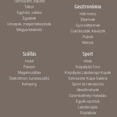
Tanfolyam, képzés
Gasztronómia
Tábor
Egyházi, vallási
Heti menü
Egyebek
Éttermek
Ünnepek, megemlékezések
Gyorséttermek
Megyei kitekintő
Cukrászdák, kávézók
Pubok
Menza
Szállás
Sport
Hotel
Hírek
Panzió
Kispályás Foci
Magánszállás
Kispályás Labdarúgó Kupák
Diákotthon, turistaszálló
Szilveszter Kupa Galéria
Kemping
Sport és rekreációs
létesítmények
Szombathelyi Haladás
Egyéb sportok
Labdarúgás
Röplabda