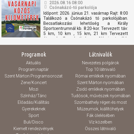
2026.08.16 08:00
Csónakázó-tó parkolója
Időpont: 2026. június 21. vasárnap Rajt: 8:00
Találkozó a Csónakázó tó parkolójában.
Becsatlakozási lehetőség a Király
Sportcentrumnál kb. 8:20-kor. Tervezett táv:
5 km, 10 km , 15 km, 21 km Tervezett
útvonal: Szombathely - Nárai -tovább
Pornóapáti felé, féltávnál fordulással. A
rövidebb távok féltávnál...
Programok
Látnivalók
Aktuális
Nevezetes polgárok
Program naptár
Top 10 látnivaló
Szent Márton Programsorozat
Római emlékek nyomában
Zene/Koncert
Szent Márton nyomában
Mozi
Zsidó emlékek nyomában
Színház/Tánc
Tudósok, művészek nyomában
Előadás/Kiállítás
Szombathely régen és most
Gyerekeknek
Múzeumok, kiállítóhelyek
Sport
Fák ölelésében
Buli/Disco
Víz közelben
Kiemelt rendezvények
Összes látnivaló