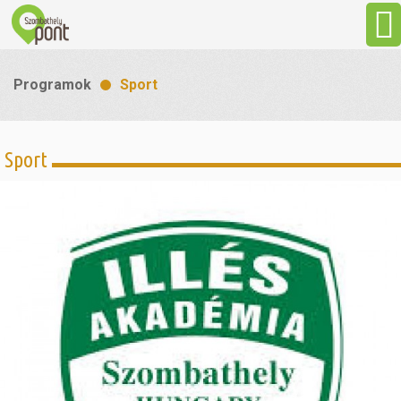
Aktuális
Programok
Sport
Programok
Sport
Látnivalók
Gasztronómia
Szállás
Sport
Szabadidő