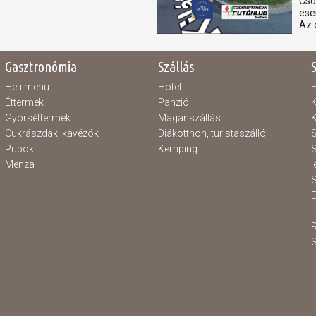
Csó
ese
Az 
Gasztronómia
Szállás
Heti menü
Hotel
H
Éttermek
Panzió
K
Gyorséttermek
Magánszállás
K
Cukrászdák, kávézók
Diákotthon, turistaszálló
S
Pubok
Kemping
S
Menza
l
S
E
S