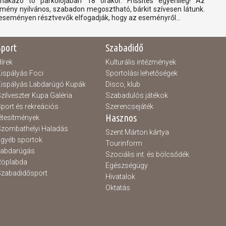
nakázó tó parkolójában 18 órakor. Frissítés egyénileg! Az
mény nyilvános, szabadon megosztható, bárkit szívesen látunk.
eseményen résztvevők elfogadják, hogy az eseményről...
Sport
Szabadidő
írek
Kulturális intézmények
ispályás Foci
Sportolási lehetőségek
ispályás Labdarúgó Kupák
Disco, klub
zilveszter Kupa Galéria
Szabadulós játékok
port és rekreációs
Szerencsejáték
Hasznos
étesítmények
zombathelyi Haladás
Szent Márton kártya
gyéb sportok
Tourinform
Labdarúgás
Szociális int. és bölcsődék
Röplabda
Egészségügy
zabadidősport
Hivatalok
Oktatás