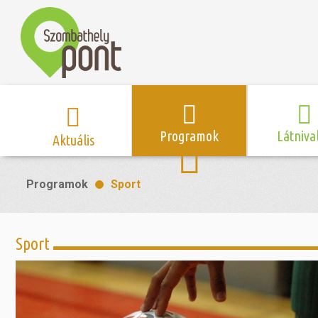
Programok
Látniva
Aktuális
Program naptár
Hírek
Neveze
Programok
Sport
Top 10 
Szent Márton
Kispályás 
Programsorozat
Kispályás
Római 
Zene/Koncert
Kupák
nyomá
Sport
Mozi
Sport és r
Szent 
létesítmé
nyomá
Színház/Tánc
Szombathe
Zsidó 
nyomá