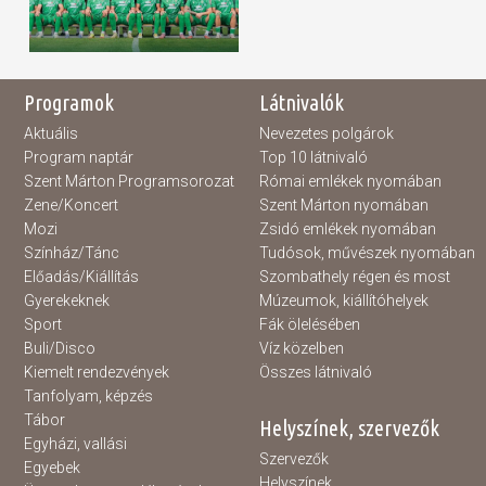
Programok
Látnivalók
Aktuális
Nevezetes polgárok
Program naptár
Top 10 látnivaló
Szent Márton Programsorozat
Római emlékek nyomában
Zene/Koncert
Szent Márton nyomában
Mozi
Zsidó emlékek nyomában
Színház/Tánc
Tudósok, művészek nyomában
Előadás/Kiállítás
Szombathely régen és most
Gyerekeknek
Múzeumok, kiállítóhelyek
Sport
Fák ölelésében
Buli/Disco
Víz közelben
Kiemelt rendezvények
Összes látnivaló
Tanfolyam, képzés
Tábor
Helyszínek, szervezők
Egyházi, vallási
Szervezők
Egyebek
Helyszínek