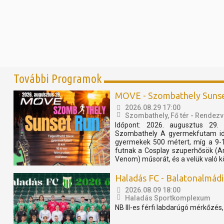
További Programok
MOVE - Szombathely Suns
2026.08.29 17:00
Szombathely, Fő tér - Rendezv
Időpont: 2026. augusztus 29. 
Szombathely A gyermekfutam idő
gyermekek 500 métert, míg a 9-
futnak a Cosplay szuperhősök (A
Venom) műsorát, és a velük való k
Haladás FC - Balatonalmádi S
2026.08.09 18:00
Haladás Sportkomplexum
NB III-es férfi labdarúgó mérkőzés