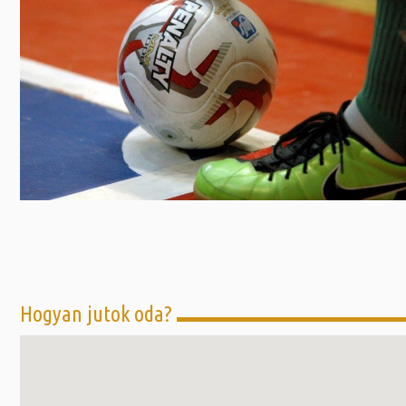
Előadás/Kiállítás
Egyéb spo
Tudóso
Gyerekeknek
nyomá
Labdarúgá
Sport
Szomba
Röplabda
most
Buli/Disco
Szabadidő
Múzeu
Kiemelt rendezvények
kiállít
Fák öl
Tanfolyam, képzés
Víz köz
Tábor
Összes látniv
Egyházi, vallási
Egyebek
Hogyan jutok oda?
Ünnepek,
megemlékezések
Megyei kitekintő