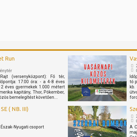
et Run
Va
énytér
Rajt (versenyközpont): Fő tér,
Idő
pontja: 17.00 óra: - a 4-8 éves
tó 
12 éves gyermekek 1.000 métert
kb.
merika kapitány, Thor, Pókember,
útv
özös bemelegítést követően....
for
E ( NB. III)
Sz
, Észak-Nyugati csoport
A C
maj