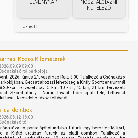
ÉLMÉNYNAP
NOSZTALGIÁZNI
KÖTELEZŐ
Hirdetés
sárnapi Közös Kilométerek
2026.08.09 08:00
Csónakázó-tó parkolója
pont: 2026. június 21. vasárnap Rajt: 8:00 Találkozó a Csónakázó
parkolójában. Becsatlakozási lehetőség a Király Sportcentrumnál
 8:20-kor. Tervezett táv: 5 km, 10 km , 15 km, 21 km Tervezett
onal: Szombathely - Nárai -tovább Pornóapáti felé, féltávnál
dulással. A rövidebb távok féltávnál...
erdai dombok
2026.08.12 18:00
Csónakázó tó
sónakázó tó parkolójából indulva futunk egy bemelegítő kört,
d a Kilátó utcában futunk az oladi dombon Találkozó a