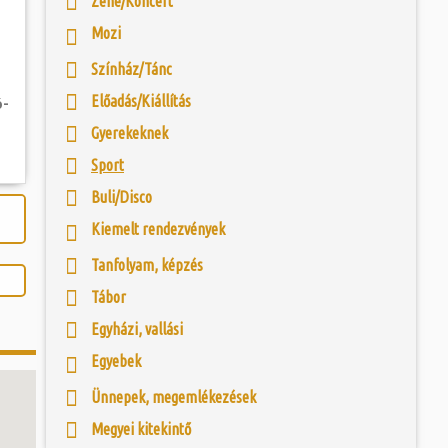
Zene/Koncert
 és szombat egy új valóság...
yközönség előtt a
Mozi
 is otthont adó
úzeum épületét. Az
ójában, egyben
ó mérkőzésén a
zi, történeti és
Színház/Tánc
ra. A találkozó
ényeiben mintegy
ett játékkal és
égészeti műtárgyak
Előadás/Kiállítás
ó-
ani a lépést a
yüttessel....
Gyerekeknek
Sport
Buli/Disco
Kiemelt rendezvények
Tanfolyam, képzés
Tábor
Egyházi, vallási
Egyebek
Ünnepek, megemlékezések
Megyei kitekintő