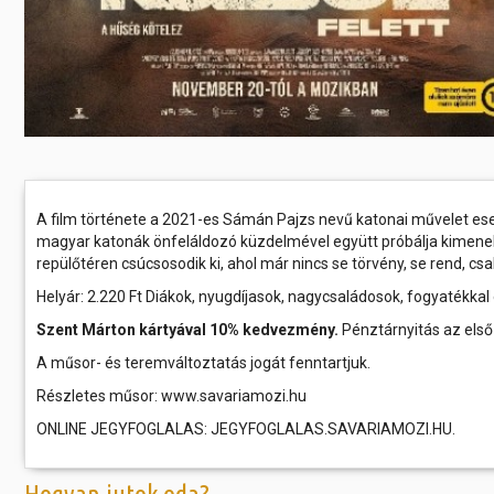
A film története a 2021-es Sámán Pajzs nevű katonai művelet ese
magyar katonák önfeláldozó küzdelmével együtt próbálja kimenekít
repülőtéren csúcsosodik ki, ahol már nincs se törvény, se rend, 
Helyár: 2.220 Ft Diákok, nyugdíjasok, nagycsaládosok, fogyatékkal 
Szent Márton kártyával 10% kedvezmény.
Pénztárnyitás az első 
A műsor- és teremváltoztatás jogát fenntartjuk.
Részletes műsor: www.savariamozi.hu
ONLINE JEGYFOGLALAS: JEGYFOGLALAS.SAVARIAMOZI.HU.