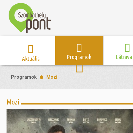
Programok
Látniva
Aktuális
Program naptár
Hírek
Neveze
Programok
Mozi
Top 10 
Szent Márton
Kispályás 
Programsorozat
Kispályás
Római 
Zene/Koncert
Kupák
nyomá
Mozi
Mozi
Sport és r
Szent 
létesítmé
nyomá
Színház/Tánc
Szombathe
Zsidó 
nyomá