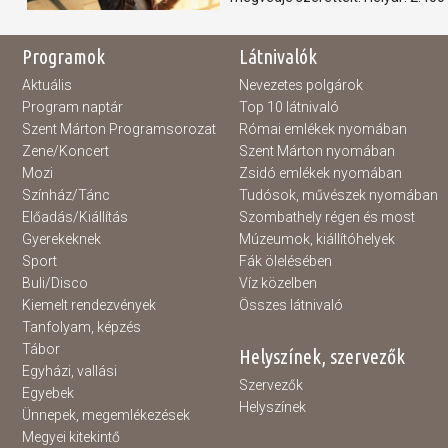
Programok
Látnivalók
Aktuális
Nevezetes polgárok
Program naptár
Top 10 látnivaló
Szent Márton Programsorozat
Római emlékek nyomában
Zene/Koncert
Szent Márton nyomában
Mozi
Zsidó emlékek nyomában
Színház/Tánc
Tudósok, művészek nyomában
Előadás/Kiállítás
Szombathely régen és most
Gyerekeknek
Múzeumok, kiállítóhelyek
Sport
Fák ölelésében
Buli/Disco
Víz közelben
Kiemelt rendezvények
Összes látnivaló
Tanfolyam, képzés
Tábor
Helyszínek, szervezők
Egyházi, vallási
Szervezők
Egyebek
Helyszínek
Ünnepek, megemlékezések
Megyei kitekintő