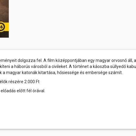
ményeit dolgozza fel. A film középpontjában egy magyar orvosnő áll, a
eni a háborús városból a civileket. A történet a káoszba süllyedő kabu
csak a magyar katonák kitartása, hősiessége és embersége számít.
élők részére 2.000 Ft
előadás előtt fél órával.