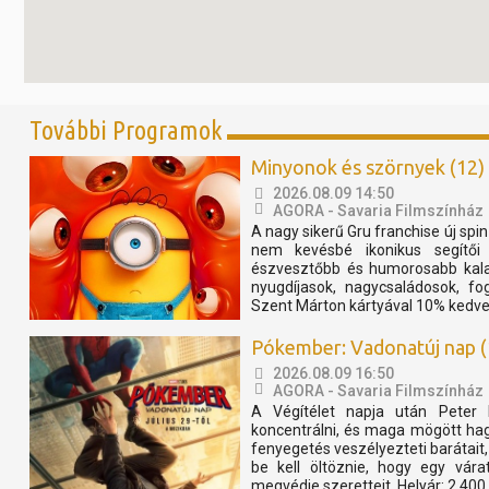
További Programok
Minyonok és szörnyek (12)
2026.08.09 14:50
AGORA - Savaria Filmszínház
A nagy sikerű Gru franchise új spi
nem kevésbé ikonikus segítői
észvesztőbb és humorosabb kalan
nyugdíjasok, nagycsaládosok, fo
Szent Márton kártyával 10% kedve
Pókember: Vadonatúj nap (
2026.08.09 16:50
AGORA - Savaria Filmszínház
A Végítélet napja után Peter 
koncentrálni, és maga mögött ha
fenyegetés veszélyezteti barátait, 
be kell öltöznie, hogy egy vár
megvédje szeretteit. Helyár: 2.400 F