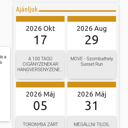
Ajánljuk
2026 Okt
2026 Aug
17
29
ki a
A 100 TAGÚ
MOVE - Szombathely
li
CIGÁNYZENEKAR
Sunset Run
HANGVERSENYZENEKARI
GÁLAKONCERTJE
2026 Máj
2026 Máj
05
31
TORONYBA ZÁRT
MEGÁLLNI TILOS,