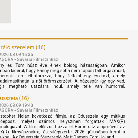
bráló szerelem (16)
2026.08.09 16:35
AGORA - Savaria Filmszínház
nny és Tom húsz éve élnek boldog házasságban. Amikor
nban kiderül, hogy Fanny még soha nem tapasztalt orgazmust,
érnök Tom elhatározza, hogy feltalál egy eszközt, amely
radalmasíthatja a női örömszerzést. A házaspár így egy vad,
gis megható utazásra indul, amely tele van humorral,
fedezéssel...
üsszeia (16)
2026.08.09 19:40
AGORA - Savaria Filmszínház
istopher Nolan következő filmje, az Odüsszeia egy mitikus
cióeposz, melyet számos helyszínen forgattak IMAX(R)
hnológiával. A film először hozza el Homérosz alapművét az
X(R) filmvásznakra, és világszerte 2026. júliusában kerül a
ikba. Az Odüsszeia főszereplői Matt Damon, Tom Holland,...