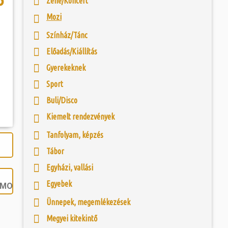
Zene/Koncert
 és szombat egy új valóság...
nelmi Témapark a
Mozi
 elterülő bemutató-
sz. I. századi római
ójában, egyben
ó mérkőzésén a
egy eredeti források
Színház/Tánc
ra. A találkozó
 és a városalapítás
ett játékkal és
 Legio Egyesület
Előadás/Kiállítás
ani a lépést a
yüttessel....
Gyerekeknek
Sport
Buli/Disco
Kiemelt rendezvények
Tanfolyam, képzés
Tábor
Egyházi, vallási
Egyebek
MOZI.HU
Ünnepek, megemlékezések
Megyei kitekintő