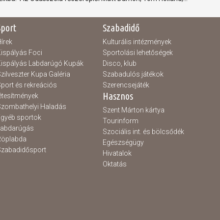
Sport
Szabadidő
írek
Kulturális intézmények
ispályás Foci
Sportolási lehetőségek
ispályás Labdarúgó Kupák
Disco, klub
zilveszter Kupa Galéria
Szabadulós játékok
port és rekreációs
Szerencsejáték
Hasznos
étesítmények
zombathelyi Haladás
Szent Márton kártya
gyéb sportok
Tourinform
Labdarúgás
Szociális int. és bölcsődék
Röplabda
Egészségügy
zabadidősport
Hivatalok
Oktatás