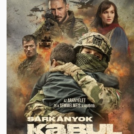
Előadás/Kiállítás
Egyéb spo
Tudóso
Gyerekeknek
nyomá
Labdarúgá
Sport
Szomba
Röplabda
most
Buli/Disco
Szabadidő
Múzeu
Kiemelt rendezvények
kiállít
Fák öl
Tanfolyam, képzés
Víz köz
Tábor
Összes látniv
Egyházi, vallási
Egyebek
Ünnepek,
megemlékezések
Megyei kitekintő