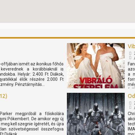
Vi
n-offjában ismét az ikonikus főhős
Fa
 keverednek a korábbiaknál is
azo
dokba. Helyár: 2.400 Ft Diákok,
a m
gyatékkal élők részére 2.000 Ft
for
zmény. Pénztárnyitás...
mé
fel
12)
Od
Parker megpróbál a főiskolára
Chr
gyni Pókembert. De amikor egy új
ak
meg kell szegnie ígéretét, és újra
tec
atlan szövetségessel összefogva
IMA
t Diákok,...
moz