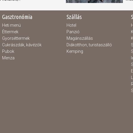
Gasztronómia
Szállás
Heti menü
Hotel
H
Éttermek
Panzió
K
Gyorséttermek
Magánszállás
K
Cukrászdák, kávézók
Diákotthon, turistaszálló
S
Pubok
Kemping
S
Menza
l
S
E
S